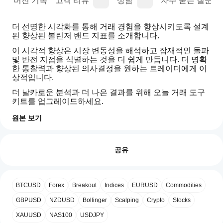
명
버전 기록
고객 리뷰
상담
자주 묻는 질문(FA
더 선명한 시각화를 통해 거래 경험을 향상시키도록 설계
된 향상된 볼린저 밴드 지표를 소개합니다.
이 시각적 향상은 시장 변동성을 해석하고 잠재적인 돌파 
및 반전 지점을 식별하는 것을 더 쉽게 만듭니다. 더 명확
한 통찰력과 향상된 의사결정을 원하는 트레이더에게 이
상적입니다.
더 날카로운 분석과 더 나은 결과를 위해 오늘 거래 도구 
키트를 업그레이드하세요.
원본 보기
지표 프로필
지
표
리뷰: 0
를
공유
어
떻
게
고객 리뷰
BTCUSD
Forex
Breakout
Indices
EURUSD
Commodities
사
용
GBPUSD
NZDUSD
Bollinger
Scalping
Crypto
Stocks
모두
5
4
3
2
1
할
XAUUSD
NAS100
USDJPY
수