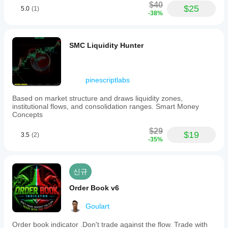
$40
$25
5.0
(1)
-38%
SMC Liquidity Hunter
pinescriptlabs
Based on market structure and draws liquidity zones,
institutional flows, and consolidation ranges. Smart Money
Concepts
$29
$19
3.5
(2)
-35%
신규
Order Book v6
Goulart
Order book indicator .Don't trade against the flow. Trade with