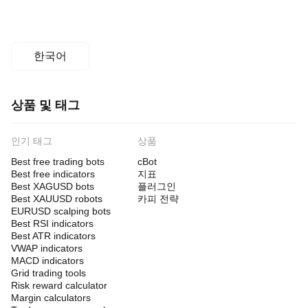
한국어
상품 및 태그
인기 태그
상품
Best free trading bots
cBot
Best free indicators
지표
Best XAGUSD bots
플러그인
Best XAUUSD robots
카피 전략
EURUSD scalping bots
Best RSI indicators
Best ATR indicators
VWAP indicators
MACD indicators
Grid trading tools
Risk reward calculator
Margin calculators