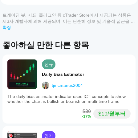
이
있
상
나
품
트레이딩 봇, 지표, 플러그인 등 cTrader Store에서 제공되는 상품은
요?
에
제3자 개발자에 의해 제공되며, 이는 단순히 정보 및 기술적 접근을 목
설치
대
적으로 제공된 것입니다. cTrader Store는 중개인이 아니며, 투자 조
확장
어떤
후
한
언, 개인별 추천 또는 향후 성과에 대한 어떠한 보장도 제공하지 않습
cTrader
인스
리
니다.
앱이
턴스
뷰
좋아하실 만한 다른 항목
를
Store의
가
추가
아
지표를
하여
직
지원하
기술
없
나요?
신규
분석
습
맞춤형
을
니
Daily Bias Estimator
지
지표는
위한
다.
표
cTrader
지표
이
tjmcmanus2004
를
Windows
를
미
및 Mac에
어
사용
사
The daily bias estimator indicator uses ICT concepts to show
서만 사
떻
whether the chart is bullish or bearish on multi-time frame
할
용
용할 수
게
수
해
있습니
$30
있습
테
보
$19/월부터
다.
-37%
니
셨
스
다.
나
트
요?
할
다
인기
수