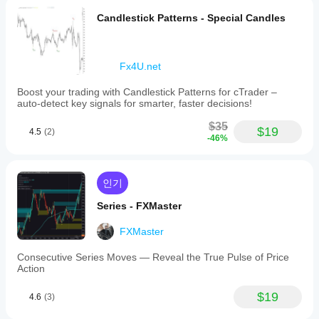
Candlestick Patterns - Special Candles
Fx4U.net
Boost your trading with Candlestick Patterns for cTrader –
auto-detect key signals for smarter, faster decisions!
$35
$19
4.5
(2)
-46%
인기
Series - FXMaster
FXMaster
Consecutive Series Moves — Reveal the True Pulse of Price
Action
$19
4.6
(3)