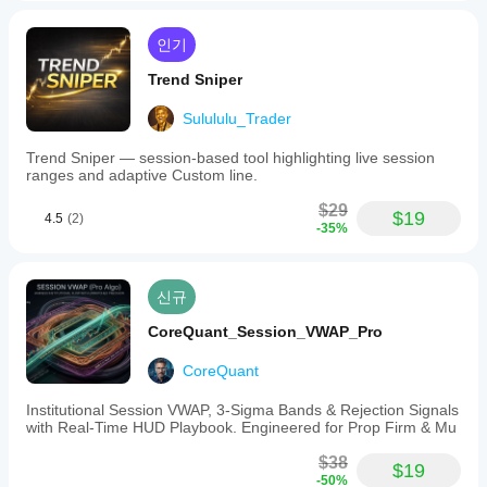
인기
Trend Sniper
Sulululu_Trader
Trend Sniper — session-based tool highlighting live session
ranges and adaptive Custom line.
$29
$19
4.5
(2)
-35%
신규
CoreQuant_Session_VWAP_Pro
CoreQuant
Institutional Session VWAP, 3-Sigma Bands & Rejection Signals
with Real-Time HUD Playbook. Engineered for Prop Firm & Mu
$38
$19
-50%