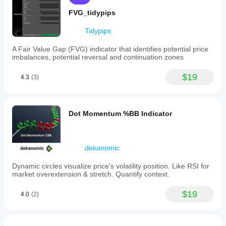
른
있
FVG_tidypips
사
나
람
요?
Tidypips
들
에
다양
지
A Fair Value Gap (FVG) indicator that identifies potential price
게
한
imbalances, potential reversal and continuation zones
표
가
심벌
매
장
및
$19
먼
기간
개
4.3
(3)
저
에
변
소
지표
수
개
를
를
해
적용
Dot Momentum %BB Indicator
조
주
하여
정
세
다양
해
요!
한
야
dekanomic
시장
하
조건
Dynamic circles visualize price's volatility position. Like RSI for
에서
나
market overextension & stretch. Quantify context.
지표
요?
가
예,
$19
4.0
(2)
어떻
매개
게
변수
작동
를
하는