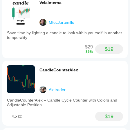
수정
VelaInterna
지
하여
이해
자신
할
의
수
전략
MtecJaramillo
있습
에
니
맞게
Save time by lighting a candle to look within yourself in another
다.
지표
temporality
를
$29
조정
$19
-35%
할
수
있습
니
CandleCounterAlex
다.
Aletrader
CandleCounterAlex – Candle Cycle Counter with Colors and
Adjustable Position.
$19
4.5
(2)