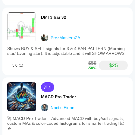
DMI 3 bar v2
PrezMastersZA
Shows BUY & SELL signals for 3 & 4 BAR PATTERN (Morning
star/ Evening star). It is adjustable and it will SHOW ARROWS.
$50
$25
5.0
(1)
-50%
인기
MACD Pro Trader
Noctis.Eidon
🚀 MACD Pro Trader – Advanced MACD with buy/sell signals,
custom MAs & color-coded histograms for smarter trading! 📈
🔥