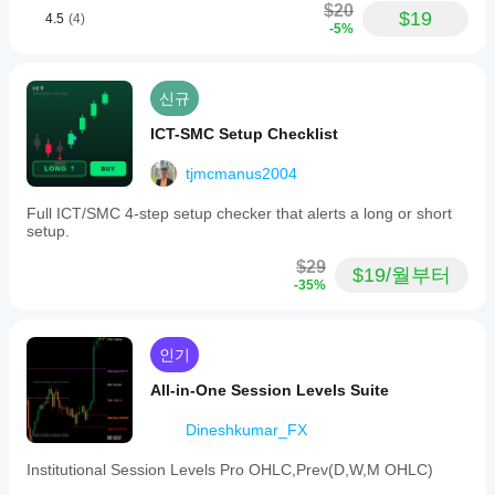
$20
$19
4.5
(4)
-5%
신규
ICT-SMC Setup Checklist
tjmcmanus2004
Full ICT/SMC 4-step setup checker that alerts a long or short
setup.
$29
$19/월부터
-35%
인기
All-in-One Session Levels Suite
Dineshkumar_FX
Institutional Session Levels Pro OHLC,Prev(D,W,M OHLC)