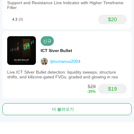
Support and Resistance Line Indicator with Higher Timeframe
Filter
$20
4.3
(3)
신규
ICT Siver Bullet
tjmcmanus2004
Live ICT Silver Bullet detection: liquidity sweeps, structure
shifts, and killzone-gated FVGs, graded and glowing in rea
$29
$19
-35%
더 불러오기