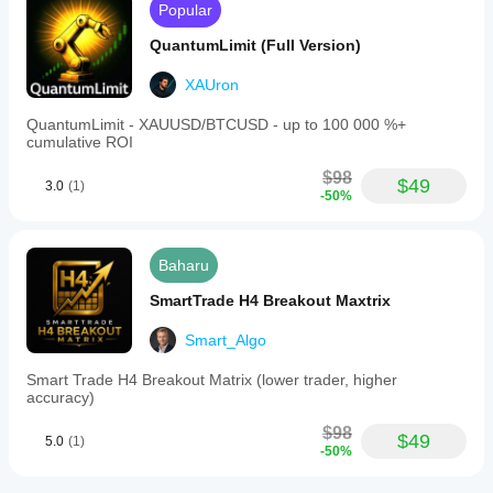
Popular
QuantumLimit (Full Version)
XAUron
QuantumLimit - XAUUSD/BTCUSD - up to 100 000 %+
cumulative ROI
$98
$49
3.0
(1)
-50%
Baharu
SmartTrade H4 Breakout Maxtrix
Smart_Algo
Smart Trade H4 Breakout Matrix (lower trader, higher
accuracy)
$98
$49
5.0
(1)
-50%