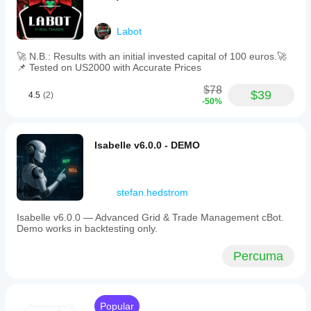
Labot
🚀 N.B.: Results with an initial invested capital of 100 euros.🚀
📌 Tested on US2000 with Accurate Prices
$78
$39
4.5
(2)
-50%
Isabelle v6.0.0 - DEMO
stefan.hedstrom
Isabelle v6.0.0 — Advanced Grid & Trade Management cBot.
Demo works in backtesting only.
Percuma
Popular