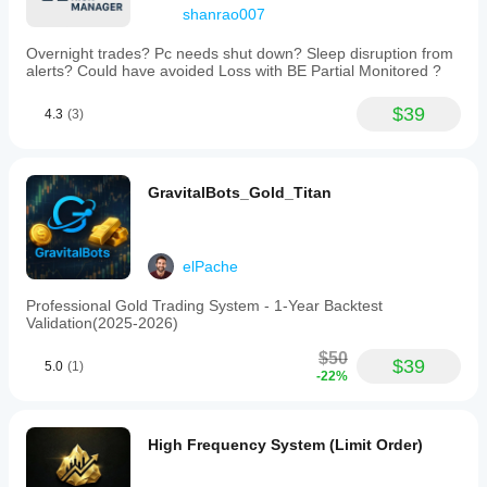
shanrao007
Overnight trades? Pc needs shut down? Sleep disruption from
alerts? Could have avoided Loss with BE Partial Monitored ?
$39
4.3
(3)
GravitalBots_Gold_Titan
elPache
Professional Gold Trading System - 1-Year Backtest
Validation(2025-2026)
$50
$39
5.0
(1)
-22%
High Frequency System (Limit Order)