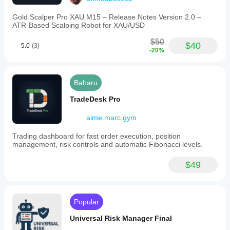
Gold Scalper Pro XAU M15 – Release Notes Version 2.0 –
ATR‑Based Scalping Robot for XAU/USD
$50
$40
5.0
(3)
-20%
Baharu
TradeDesk Pro
aime.marc.gym
Trading dashboard for fast order execution, position
management, risk controls and automatic Fibonacci levels.
$49
Popular
Universal Risk Manager Final