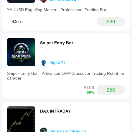
dan Mac.
pada syarat
broker,
XAUUSD Engulfing Master - Professional Trading Bot
spread dan
kualiti
$39
4.5
(2)
pelaksanaan.
Menguji bot
dalam
persekitaran
Sniper Entry Bot
anda sendiri
membantu
anda
memahami
AlgoXP1
prestasi bot
tersebut
Sniper Entry Bot – Advanced EMA Crossover Trading Robot for
cTrader
dalam
penggunaan
$100
sebenar.
$50
-50%
DAX INTRADAY
german.algotrading