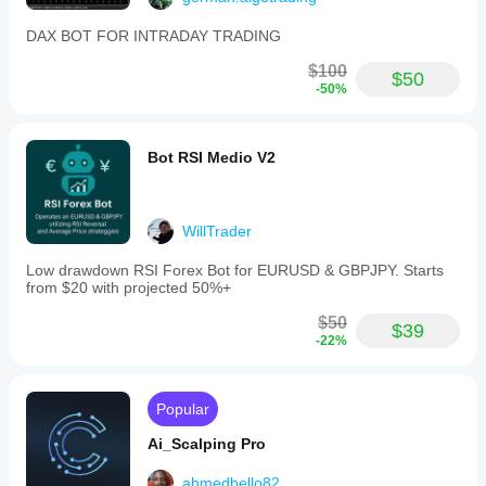
DAX BOT FOR INTRADAY TRADING
$100
$50
-50%
Bot RSI Medio V2
WillTrader
Low drawdown RSI Forex Bot for EURUSD & GBPJPY. Starts
from $20 with projected 50%+
$50
$39
-22%
Popular
Ai_Scalping Pro
ahmedbello82