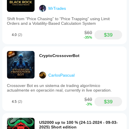
MrTrades
Shift from “Price Chasing” to “Price Trapping” using Limit
Orders and a Volatility-Based Calculation System
$60
$39
4.0
(2)
-35%
CryptoCrossoverBot
CarlosPascual
Crossover Bot es un sistema de trading algorítmico
actualmente en operación real, currently in live operation.
$40
$39
4.5
(2)
-3%
US2000 up to 100 % (24-11-2024 - 09-03-
2025) Short edition