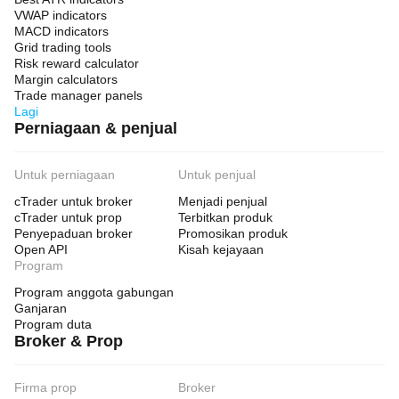
VWAP indicators
MACD indicators
Grid trading tools
Risk reward calculator
Margin calculators
Trade manager panels
Lagi
Perniagaan & penjual
Untuk perniagaan
Untuk penjual
cTrader untuk broker
Menjadi penjual
cTrader untuk prop
Terbitkan produk
Penyepaduan broker
Promosikan produk
Open API
Kisah kejayaan
Program
Program anggota gabungan
Ganjaran
Program duta
Broker & Prop
Firma prop
Broker