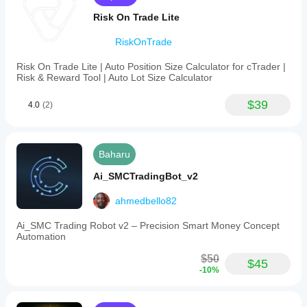
Risk On Trade Lite
RiskOnTrade
Risk On Trade Lite | Auto Position Size Calculator for cTrader |
Risk & Reward Tool | Auto Lot Size Calculator
$39
4.0
(2)
Baharu
Ai_SMCTradingBot_v2
ahmedbello82
Ai_SMC Trading Robot v2 – Precision Smart Money Concept
Automation
$50
$45
-10%