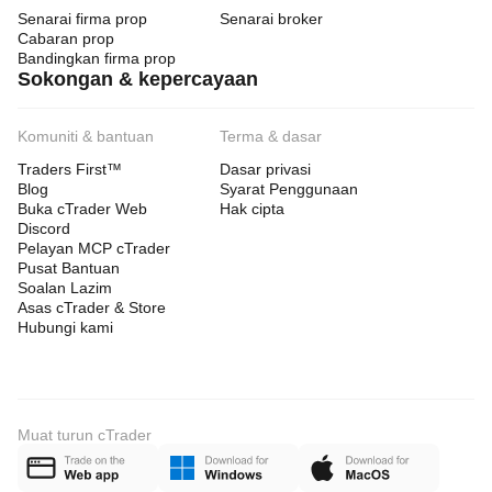
Senarai firma prop
Senarai broker
Cabaran prop
Bandingkan firma prop
Sokongan & kepercayaan
Komuniti & bantuan
Terma & dasar
Traders First™
Dasar privasi
Blog
Syarat Penggunaan
Buka cTrader Web
Hak cipta
Discord
Pelayan MCP cTrader
Pusat Bantuan
Soalan Lazim
Asas cTrader & Store
Hubungi kami
Muat turun cTrader