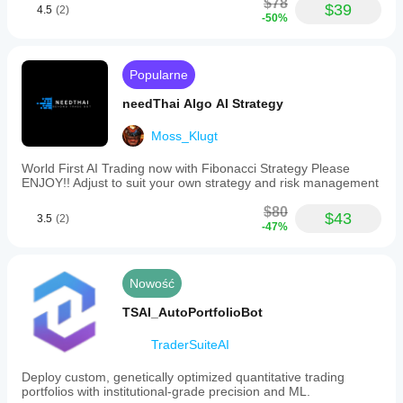
$78
$39
4.5
(2)
-50%
Popularne
needThai Algo AI Strategy
Moss_Klugt
World First AI Trading now with Fibonacci Strategy Please
ENJOY!! Adjust to suit your own strategy and risk management
$80
$43
3.5
(2)
-47%
Nowość
TSAI_AutoPortfolioBot
TraderSuiteAI
Deploy custom, genetically optimized quantitative trading
portfolios with institutional-grade precision and ML.