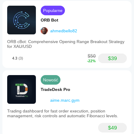
zrozumieć, jak
indicates
sprawdza się
oversold
Popularne
on w
conditions;
rzeczywistym
a
ORB Bot
użytkowaniu.
short
position
ahmedbello82
is
opened
ORB cBot: Comprehensive Opening Range Breakout Strategy
when
for XAU/USD
a
candle
$50
closes
$39
4.3
(3)
-22%
above
the
upper
Bollinger
Nowość
Band
and
TradeDesk Pro
RSI
signals
overbought
aime.marc.gym
conditions.
Grid
Trading dashboard for fast order execution, position
trading
management, risk controls and automatic Fibonacci levels.
parameters
are
$49
fully
customizable.