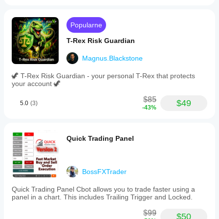
For
risk
management,
Popularne
the
cBot
T-Rex Risk Guardian
includes
an
Magnus.Blackstone
equity
stop
🦖 T-Rex Risk Guardian - your personal T-Rex that protects
loss
your account 🦖
defined
in
$85
monetary
$49
5.0
(3)
-43%
terms
and
a
maximum
Quick Trading Panel
spread
filter.
All
settings
are
BossFXTrader
parameterizable
to
Quick Trading Panel Cbot allows you to trade faster using a
allow
panel in a chart. This includes Trailing Trigger and Locked.
user
customization.
$99
$50
This