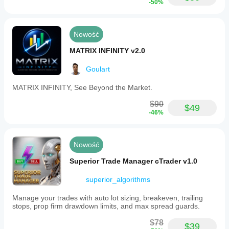
-50%
example
was
built
quickly
Nowość
using
only
MATRIX INFINITY v2.0
10
blocks
Goulart
in
AlgoBuilderX,
MATRIX INFINITY, See Beyond the Market.
illustrating
the
$90
platform’s
$49
-46%
capability
to
create,
test,
Nowość
and
deploy
Superior Trade Manager cTrader v1.0
trading
algorithms
without
superior_algorithms
coding.
Users
Manage your trades with auto lot sizing, breakeven, trailing
are
stops, prop firm drawdown limits, and max spread guards.
advised
to
$78
$39
thoroughly