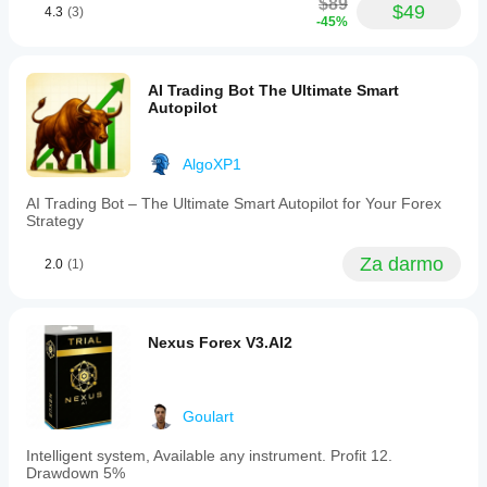
$89
$49
4.3
(3)
-45%
AI Trading Bot The Ultimate Smart
Autopilot
AlgoXP1
AI Trading Bot – The Ultimate Smart Autopilot for Your Forex
Strategy
Za darmo
2.0
(1)
Nexus Forex V3.AI2
Goulart
Intelligent system, Available any instrument. Profit 12.
Drawdown 5%