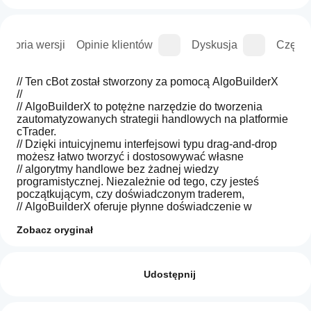
istoria wersji
Opinie klientów
Dyskusja
Częste
// Ten cBot został stworzony za pomocą AlgoBuilderX
//
// AlgoBuilderX to potężne narzędzie do tworzenia 
zautomatyzowanych strategii handlowych na platformie 
cTrader.
// Dzięki intuicyjnemu interfejsowi typu drag-and-drop 
możesz łatwo tworzyć i dostosowywać własne
// algorytmy handlowe bez żadnej wiedzy 
programistycznej. Niezależnie od tego, czy jesteś 
początkującym, czy doświadczonym traderem,
// AlgoBuilderX oferuje płynne doświadczenie w 
tworzeniu, testowaniu i wdrażaniu własnego cBota
Zobacz oryginał
//
// Odwiedź algobuilderx, aby zacząć tworzyć własne 
Jak
Podsumowanie AI
cBoty już dziś!
uruchomić
Opinie: 0
This
cBota?
Udostępnij
cBot
is
Po
Ten cBot jest przykładem, stworzonym w celach 
an
Które
instalacji
automated
demonstracyjnych za pomocą AlgoBuilderX i 
działa 