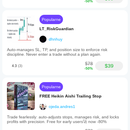
-50%
test
and
optimize
strategies
Popularne
before
applying
LT_RiskGuardian
them
to
dhnhuy
live
accounts.
Auto-manages SL, TP, and position size to enforce risk
discipline. Never enter a trade without a plan again.
Profil handlowy
$78
$39
4.3
(3)
-50%
Popularne
FREE Heikin Aishi Trailing Stop
ojeda.andres1
Trade fearlessly: auto-adjusts stops, manages risk, and locks
profits with precision. Free for early users🚀 now -80%