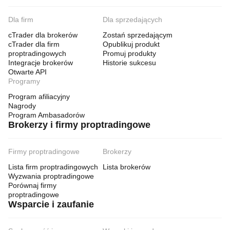
Dla firm
Dla sprzedających
cTrader dla brokerów
Zostań sprzedającym
cTrader dla firm
Opublikuj produkt
proptradingowych
Promuj produkty
Integracje brokerów
Historie sukcesu
Otwarte API
Programy
Program afiliacyjny
Nagrody
Program Ambasadorów
Brokerzy i firmy proptradingowe
Firmy proptradingowe
Brokerzy
Lista firm proptradingowych
Lista brokerów
Wyzwania proptradingowe
Porównaj firmy
proptradingowe
Wsparcie i zaufanie