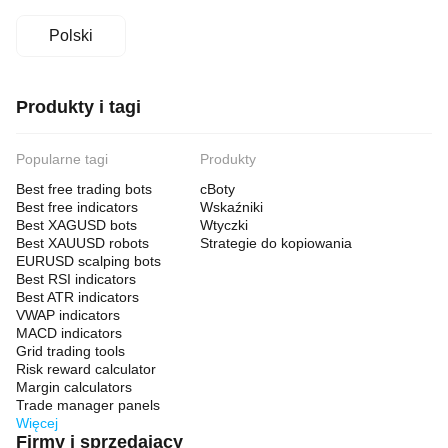
Polski
Produkty i tagi
Popularne tagi
Produkty
Best free trading bots
cBoty
Best free indicators
Wskaźniki
Best XAGUSD bots
Wtyczki
Best XAUUSD robots
Strategie do kopiowania
EURUSD scalping bots
Best RSI indicators
Best ATR indicators
VWAP indicators
MACD indicators
Grid trading tools
Risk reward calculator
Margin calculators
Trade manager panels
Więcej
Firmy i sprzedający