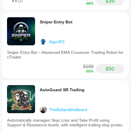
$39
4.5
(2)
-48%
Sniper Entry Bot
AlgoXP1
Sniper Entry Bot – Advanced EMA Crossover Trading Robot for
cTrader
$100
$50
-50%
AutoGuard SR Trailing
TheBullandtheBeard
Automatically manages Stop Loss and Take Profit using
Support & Resistance levels, with intelligent trailing stop protec