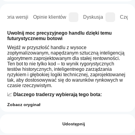
istoria wersji
Opinie klientów
Dyskusja
Częste
Uwolnij moc precyzyjnego handlu dzięki temu 
futurystycznemu botowi
Wejdź w przyszłość handlu z wysoce 
zoptymalizowanym, napędzanym sztuczną inteligencją 
algorytmem zaprojektowanym dla stałej rentowności. 
Ten bot to nie tylko kod – to wynik rygorystycznych 
testów historycznych, inteligentnego zarządzania 
ryzykiem i głębokiej logiki technicznej, zaprojektowanej 
tak, aby dostosowywać się do warunków rynkowych w 
czasie rzeczywistym.
📈 
Dlaczego traderzy wybierają tego bota:
Udowodniona rentowność
: Obszerne testy 
Zobacz oryginał
historyczne pokazują wysokie i stałe zyski w 
Jak
różnych warunkach rynkowych. Dołączone zrzuty 
Podsumowanie AI
uruchomić
Opinie: 2
ekranu z rzeczywistych wyników.
1%
cBota?
Udostępnij
Strategy
Zaawansowana logika strategii
: Łączy wykrywanie 
is
trendów z jeszcze większą precyzją.
5
Po
0 %
an