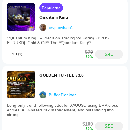
backtesting
Popularne
demonstrates
high
Quantum King
and
consistent
returns
cryptowhale1
across
various
**Quantum King : – Precision Trading for Forex{GBPUSD,
market
EURUSD}, Gold & Oil** The **Quantum King**
environments.
All
$79
$40
4.3
(3)
settings
-50%
are
customizable
to
fit
GOLDEN TURTLE v3.0
individual
trading
preferences.
This
BuffedPlankton
bot
is
Long-only trend-following cBot for XAUUSD using EMA cross
suitable
entries, ATR-based risk management, and pyramiding into
for
strong
both
beginner
$100
and
$50
-50%
experienced