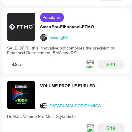
traders
seeking
to
Popularne
enhance
their
SmartBot-Fibonanci-FTMO
trading
performance
through
nvcong89
a
sophisticated,
SALE OFF!!! this innovative bot combines the precision of
AI-
Fibonacci Retracement, EMA and RSI...
optimized
algorithm.
$78
$39
4.5
(2)
-50%
Profil handlowy
VOLUME PROFILE EURUSD
DATARUMALGORITHMICA
DeMark Volume Pro Multi-Style Suite
$75
$49
-35%