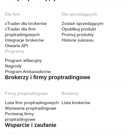
Dla firm
Dla sprzedających
cTrader dla brokerów
Zostań sprzedającym
cTrader dla firm
Opublikuj produkt
proptradingowych
Promuj produkty
Integracje brokerów
Historie sukcesu
Otwarte API
Programy
Program afiliacyjny
Nagrody
Program Ambasadorów
Brokerzy i firmy proptradingowe
Firmy proptradingowe
Brokerzy
Lista firm proptradingowych
Lista brokerów
Wyzwania proptradingowe
Porównaj firmy
proptradingowe
Wsparcie i zaufanie