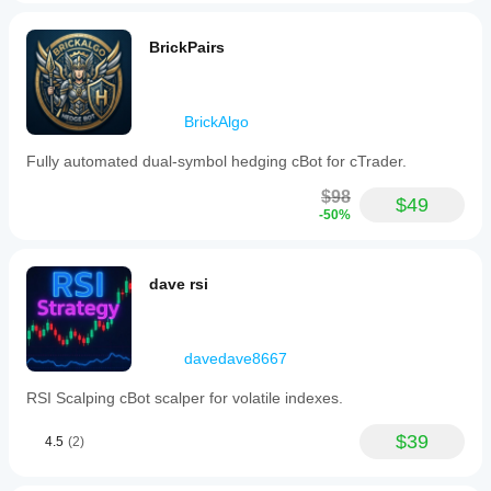
pomoże Ci
users
zrozumieć, jak
to
sprawdza się
BrickPairs
set
on w
it
rzeczywistym
up
użytkowaniu.
once
and
BrickAlgo
let
it
Fully automated dual-symbol hedging cBot for cTrader.
operate
without
$98
$49
micromanagement.
-50%
The
bot
is
plug-
dave rsi
and-
play
ready,
requiring
davedave8667
no
coding
RSI Scalping cBot scalper for volatile indexes.
skills
for
installation
$39
4.5
(2)
and
configuration.
Extensive