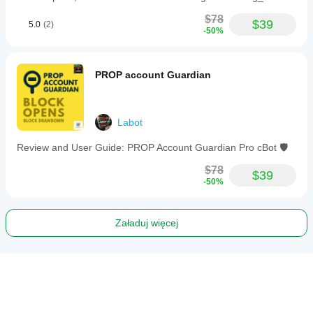
$78
$39
5.0
(2)
-50%
PROP account Guardian
Labot
Review and User Guide: PROP Account Guardian Pro cBot 🛡️
$78
$39
-50%
Załaduj więcej