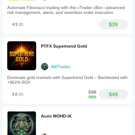
Automate Fibonacci trading with this cTrader cBot—advanced
risk management, alerts, and seamless order execution.
$39
4.5
(2)
PTFX Supertrend Gold
AWTrades
Dominate gold markets with Supertrend Gold – Backtested with
+962% ROI!
$98
$49
5.0
(2)
-50%
Auric MOHD-iK