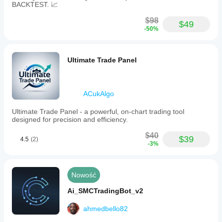
BACKTEST. 📈
$98
$49
-50%
Ultimate Trade Panel
ACukAlgo
Ultimate Trade Panel - a powerful, on-chart trading tool
designed for precision and efficiency.
$40
$39
4.5
(2)
-3%
Nowość
Ai_SMCTradingBot_v2
ahmedbello82