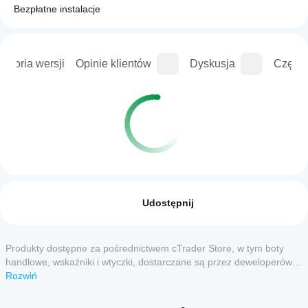
Bezpłatne instalacje
istoria wersji
Opinie klientów
Dyskusja
Częste
Profil handlowy
Jak
uruchomić
Opinie: 0
cBota?
Udostępnij
Po
Które
instalacji
aplikacje
uruchom
Produkty dostępne za pośrednictwem cTrader Store, w tym boty
Opinie klientów
cTrader
wystąpienie
handlowe, wskaźniki i wtyczki, dostarczane są przez deweloperów
cBota w
obsługują
zewnętrznych i udostępniane wyłącznie w celach informacyjnych
Rozwiń
5
4
3
2
Wszystko
chmurze
cBoty?
oraz w celu zapewnienia dostępu technicznego. cTrader Store nie
lub
Wszystkie
jest brokerem i nie zapewnia doradztwa inwestycyjnego, nie udziela
lokalnie
.