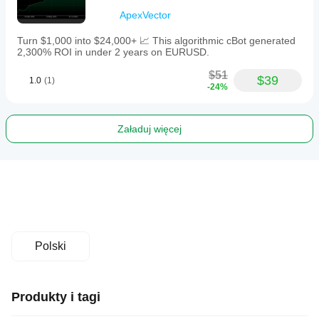
ApexVector
Turn $1,000 into $24,000+ 📈 This algorithmic cBot generated
2,300% ROI in under 2 years on EURUSD.
$51
$39
1.0
(1)
-24%
Załaduj więcej
Polski
Produkty i tagi