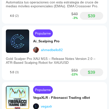
Automatiza tus operaciones con esta estrategia de cruce de
medias móviles exponenciales (EMAs). EMA Crossover Pro.
$40
$39
4.0
(2)
-3%
Popularne
Ai_Scalping Pro
ahmedbello82
Gold Scalper Pro XAU M15 – Release Notes Version 2.0 –
ATR‑Based Scalping Robot for XAU/USD
$50
$39
5.0
(3)
-22%
Popularne
VegaXLR - Fibonacci Trading cBot
vegaxlr