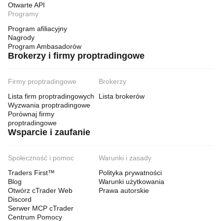
Otwarte API
Programy
Program afiliacyjny
Nagrody
Program Ambasadorów
Brokerzy i firmy proptradingowe
Firmy proptradingowe
Brokerzy
Lista firm proptradingowych
Lista brokerów
Wyzwania proptradingowe
Porównaj firmy
proptradingowe
Wsparcie i zaufanie
Społeczność i pomoc
Warunki i zasady
Traders First™
Polityka prywatności
Blog
Warunki użytkowania
Otwórz cTrader Web
Prawa autorskie
Discord
Serwer MCP cTrader
Centrum Pomocy