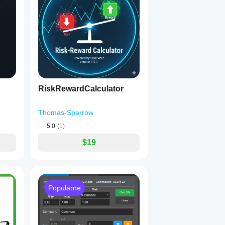
RiskRewardCalculator
Thomas-Sparrow
5.0
(1)
$19
Popularne