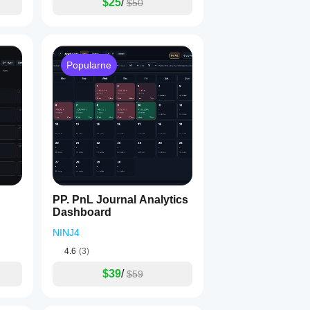
$25
/
$50
Popularne
PP. PnL Journal Analytics
Dashboard
NINJ4
4.6
(3)
$39
/
$59