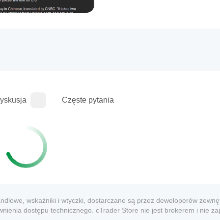
yskusja
Częste pytania
ndlowe, wskaźniki i wtyczki, dostarczane są przez deweloperów zewnęt
nienia dostępu technicznego. cTrader Store nie jest brokerem i nie z