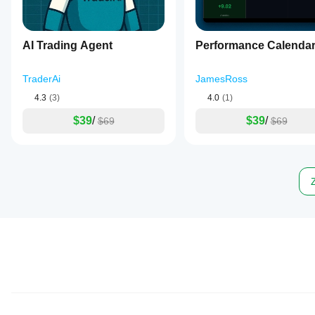
AI Trading Agent
Performance Calenda
TraderAi
JamesRoss
4.3
(3)
4.0
(1)
$39
/
$39
/
$69
$69