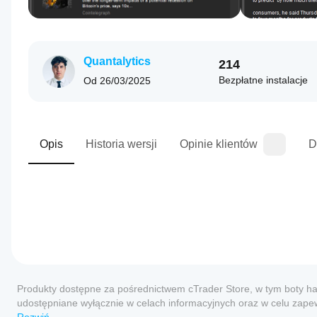
Quantalytics
214
Bezpłatne instalacje
Od
26/03/2025
Opis
Historia wersji
Opinie klientów
D
1.0
Profil wtyczki
Jak
mogę
Produkty dostępne za pośrednictwem cTrader Store, w tym boty ha
zacząć
udostępniane wyłącznie w celach informacyjnych oraz w celu zapew
używać