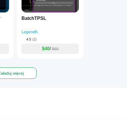
r
BatchTPSL
LegendK
4.5
(2)
$40
/
$60
Załaduj więcej