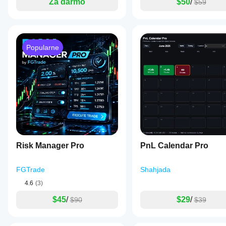
Za darmo
$50
/
$59
operational
i konfiguracji.
Popularne
Risk Manager Pro
PnL Calendar Pro
FGTrade
Shahjada
4.6
(3)
$45
/
$29
/
$90
$39