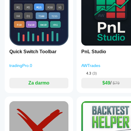
Quick Switch Toolbar
PnL Studio
tradingPro.0
AWTrades
4.3
(3)
Za darmo
$49
/
$79