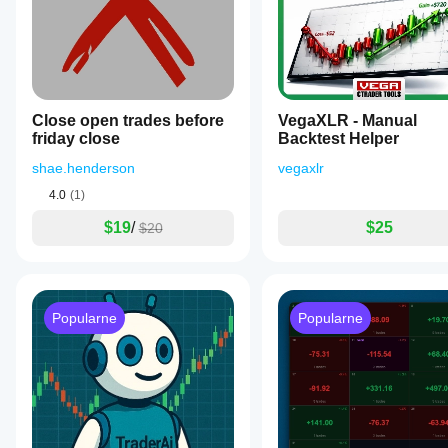
Close open trades before
VegaXLR - Manual
friday close
Backtest Helper
shae.henderson
vegaxlr
4.0
(1)
$19
/
$25
$20
Popularne
Popularne