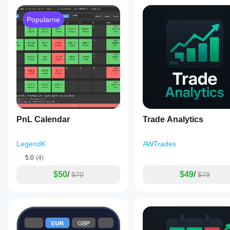
Popularne
PnL Calendar
Trade Analytics
LegendK
AWTrades
5.0
(4)
$50
/
$49
/
$70
$79