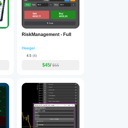
RiskManagement - Full
Heeger
4.5
(4)
$45
/
$55