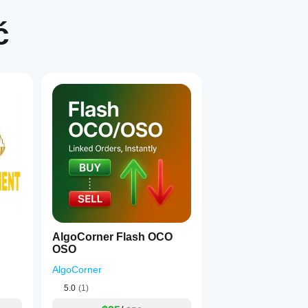
dacji ani nie gwarantuje przyszłych wyników.
ć
1
AlgoCorner Flash OCO
OSO
AlgoCorner
5.0
(1)