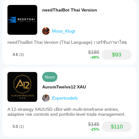
needThaiBot Thai Version
Moss_Klugt
needThaiBot Thai Version (Thai Language) เวอร์ชั่นภาษาไทย
$180
$93
4.6
(3)
-49%
Novo
AurumTwelve12 XAU
Expertcodefx
A 12-strategy XAUUSD cBot with multi-timeframe entries,
adaptive risk controls and portfolio-level trade management.
$145
$110
5.0
(1)
-25%