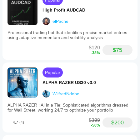
Popular
High Profit AUDCAD
elPache
Professional trading bot that identifies precise market entries
using adaptive momentum and volatility analysis.
$120
$75
-38%
Popular
ALPHA RAZER US30 v3.0
WilfredNdobe
ALPHA RAZER : AI in a Tie: Sophisticated algorithms dressed
for Wall Street, working 24/7 to optimize your portfolio
$399
$200
4.7
(4)
-50%