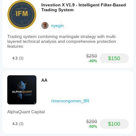
Investion X V1.9 - Intelligent Filter-Based
Trading System
nyegin
Trading system combining martingale strategy with multi-
layered technical analysis and comprehensive protection
features
$250
$150
4.3
(3)
-40%
AA
rimersongomes_BR
AlphaQuant Capital
$200
$100
4.3
(3)
-50%