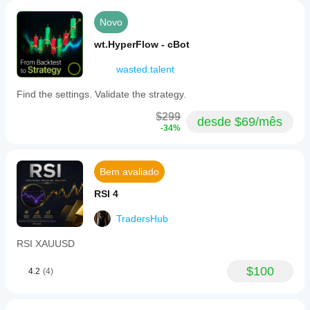
Novo
wt.HyperFlow - cBot
wasted.talent
Find the settings. Validate the strategy.
$299
desde $69/mês
-34%
Bem avaliado
RSI 4
TradersHub
RSI XAUUSD
$100
4.2
(4)