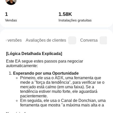
1
1.58K
Vendas
Instalações gratuitas
o de versões
Avaliações de clientes
Conversa
[Lógica Detalhada Explicada]
Este EA segue estes passos para negociar 
automaticamente:
Esperando por uma Oportunidade
Primeiro, ele usa o ADX, uma ferramenta que 
mede a "força da tendência", para verificar se o 
mercado está calmo (em uma faixa). Se a 
tendência estiver muito forte, ele aguardará 
pacientemente.
Em seguida, ele usa o Canal de Donchian, uma 
ferramenta que mostra "a máxima mais alta e a 
mínima mais baixa nos últimos X períodos", 