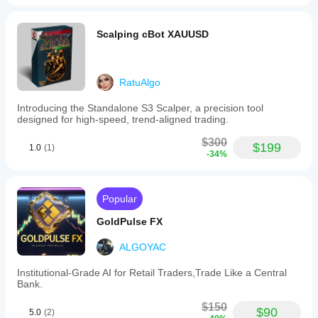
Scalping cBot XAUUSD
RatuAlgo
Introducing the Standalone S3 Scalper, a precision tool
designed for high-speed, trend-aligned trading.
$300
$199
1.0
(1)
-34%
Popular
GoldPulse FX
ALGOYAC
Institutional-Grade AI for Retail Traders,Trade Like a Central
Bank.
$150
$90
5.0
(2)