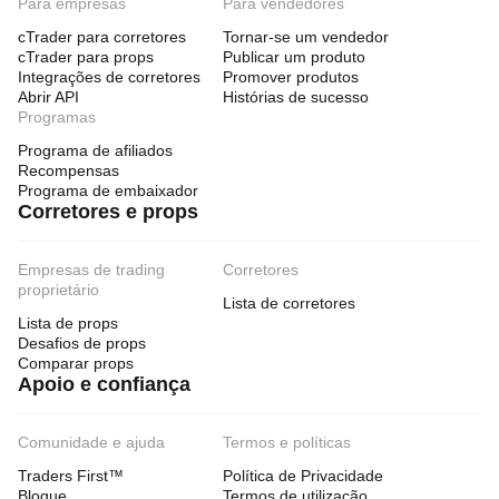
Para empresas
Para vendedores
cTrader para corretores
Tornar-se um vendedor
cTrader para props
Publicar um produto
Integrações de corretores
Promover produtos
Abrir API
Histórias de sucesso
Programas
Programa de afiliados
Recompensas
Programa de embaixador
Corretores e props
Empresas de trading
Corretores
proprietário
Lista de corretores
Lista de props
Desafios de props
Comparar props
Apoio e confiança
Comunidade e ajuda
Termos e políticas
Traders First™
Política de Privacidade
Blogue
Termos de utilização