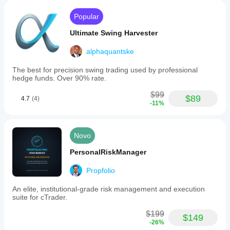
Popular
Ultimate Swing Harvester
alphaquantske
The best for precision swing trading used by professional
hedge funds. Over 90% rate.
$99
$89
4.7
(4)
-11%
Novo
PersonalRiskManager
Propfolio
An elite, institutional-grade risk management and execution
suite for cTrader.
$199
$149
-26%