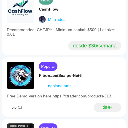
Novo
days.
The
CashFlow
weak
spot
MrTrades
shows
up when
risk
Recommended: CHFJPY | Minimum capital: $500 | Lot size:
stops
0.01
matching
the
desde $30/semana
setup.5R
target.
Popular
FibonacciScalperNet6
nghiand.amz
Free Demo Version here https://ctrader.com/products/313
$99
5.0
(1)