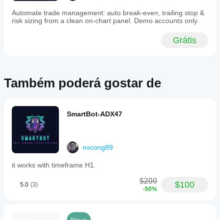
disappointed.
Worth
Automate trade management: auto break-even, trailing stop &
rechecking it
risk sizing from a clean on-chart panel. Demo accounts only.
on first 60
minutes.
Grátis
TrendRiderFX
October 8, 2025
Também poderá gostar de
Tested
like a
normal
trader
SmartBot-ADX47
would,
small
size first.
The idea
nvcong89
is fine,
but No
it works with timeframe H1.
reason
to scale
$200
$100
it before
5.0
(3)
-50%
seeing
how it
handles
bad