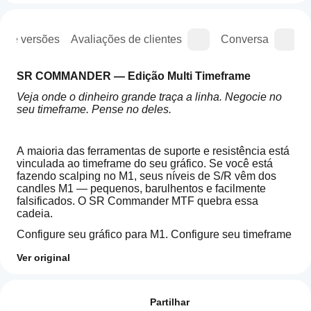
o de versões
Avaliações de clientes
Conversa
SR COMMANDER — Edição Multi Timeframe
Veja onde o dinheiro grande traça a linha. Negocie no 
seu timeframe. Pense no deles.
A maioria das ferramentas de suporte e resistência está 
vinculada ao timeframe do seu gráfico. Se você está 
fazendo scalping no M1, seus níveis de S/R vêm dos 
candles M1 — pequenos, barulhentos e facilmente 
falsificados. O SR Commander MTF quebra essa 
cadeia.
Configure seu gráfico para M1. Configure seu timeframe 
SR para H1. Agora você está fazendo scalping com a 
Ver original
precisão de um gráfico de um minuto, mas seus níveis 
de suporte e resistência são desenhados a partir dos 
Como
Resumo de IA
candles horários onde instituições, algoritmos e traders 
posso
Avaliações: 2
SR
profissionais realmente tomam suas decisões. Essa é a 
começar
Partilhar
Commander
vantagem.