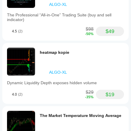
price
no seu gráfico no momento em que o preço reage.
ALGO-XL
reactions
to
Estrutura de timeframe superior. Precisão de timeframe 
The Professional “All-in-One” Trading Suite (buy and sell
these
inferior. Um indicador.
indicator)
levels
confirmed
$98
on
$49
4.5
(2)
-50%
the
S/R
timeframe,
a
heatmap kopie
live
dashboard
displaying
current
status
ALGO-XL
and
breakout
Dynamic Liquidity Depth exposes hidden volume
prices,
a
$29
$19
4.0
(2)
large
-35%
status
label
indicating
BUY,
The Market Temperature Moving Average
SELL,
or
WAIT,