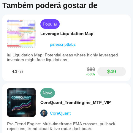
commodities,
Também poderá gostar de
stocks,
and
crypto.
Popular
Perfil do indicador
Leverage Liquidation Map
pinescriptlabs
📊 Liquidation Map: Potential areas where highly leveraged
investors might face liquidations.
$98
$49
4.3
(3)
-50%
Novo
CoreQuant_TrendEngine_MTF_VIP
CoreQuant
Pro Trend Engine: Multi-timeframe EMA crosses, pullback
rejections, trend cloud & live radar dashboard.