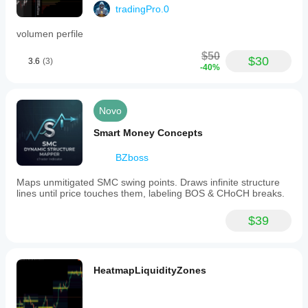
tradingPro.0
volumen perfile
$50
$30
3.6
(3)
-40%
Novo
Smart Money Concepts
BZboss
Maps unmitigated SMC swing points. Draws infinite structure
lines until price touches them, labeling BOS & CHoCH breaks.
$39
HeatmapLiquidityZones