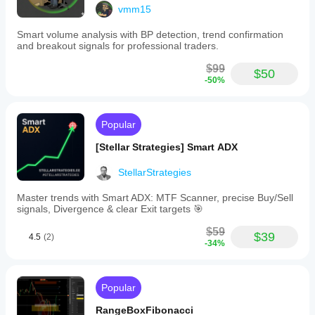
vmm15
Smart volume analysis with BP detection, trend confirmation
and breakout signals for professional traders.
$99
$50
-50%
Popular
[Stellar Strategies] Smart ADX
StellarStrategies
Master trends with Smart ADX: MTF Scanner, precise Buy/Sell
signals, Divergence & clear Exit targets 🎯
$59
$39
4.5
(2)
-34%
Popular
RangeBoxFibonacci