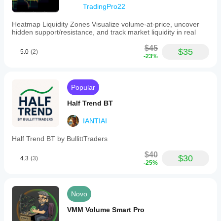
TradingPro22
Heatmap Liquidity Zones Visualize volume-at-price, uncover
hidden support/resistance, and track market liquidity in real
$45
$35
5.0
(2)
-23%
Popular
Half Trend BT
IANTIAI
Half Trend BT by BullittTraders
$40
$30
4.3
(3)
-25%
Novo
VMM Volume Smart Pro