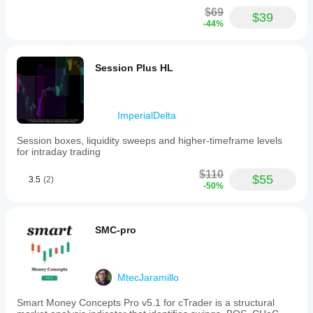
$69
$39
-44%
Session Plus HL
ImperialDelta
Session boxes, liquidity sweeps and higher‑timeframe levels
for intraday trading
$110
$55
3.5
(2)
-50%
SMC-pro
MtecJaramillo
Smart Money Concepts Pro v5.1 for cTrader is a structural