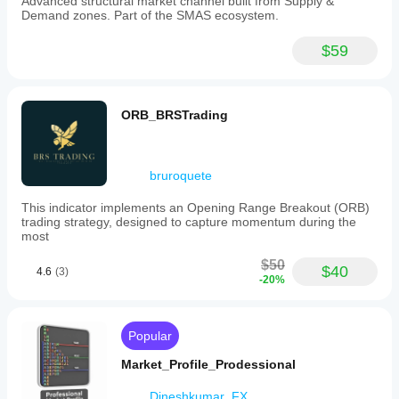
Advanced structural market channel built from Supply &
Demand zones. Part of the SMAS ecosystem.
$59
ORB_BRSTrading
bruroquete
This indicator implements an Opening Range Breakout (ORB)
trading strategy, designed to capture momentum during the
most
$50
$40
4.6
(3)
-20%
Popular
Market_Profile_Prodessional
Dineshkumar_FX