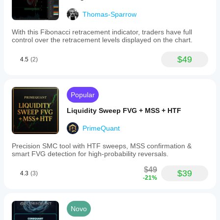
Thomas-Sparrow
With this Fibonacci retracement indicator, traders have full
control over the retracement levels displayed on the chart.
$49
4.5
(2)
Popular
Liquidity Sweep FVG + MSS + HTF
PrimeQuant
Precision SMC tool with HTF sweeps, MSS confirmation &
smart FVG detection for high-probability reversals.
$49
$39
4.3
(3)
-21%
Novo