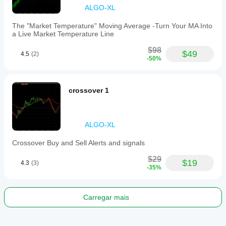
and
ALGO-XL
historical
overlays
The "Market Temperature" Moving Average -Turn Your MA Into
marking
a Live Market Temperature Line
past
bounces,
$98
rejections,
$49
4.5
(2)
-50%
and
breakouts.
The
indicator
crossover 1
supports
various
timeframe
combinations
suitable
ALGO-XL
for
scalping,
Crossover Buy and Sell Alerts and signals
intraday,
swing,
$29
$19
4.3
(3)
and
-35%
position
trading
across
markets
Carregar mais
including
forex,
indices,