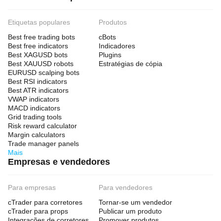
Etiquetas populares
Produtos
Best free trading bots
cBots
Best free indicators
Indicadores
Best XAGUSD bots
Plugins
Best XAUUSD robots
Estratégias de cópia
EURUSD scalping bots
Best RSI indicators
Best ATR indicators
VWAP indicators
MACD indicators
Grid trading tools
Risk reward calculator
Margin calculators
Trade manager panels
Mais
Empresas e vendedores
Para empresas
Para vendedores
cTrader para corretores
Tornar-se um vendedor
cTrader para props
Publicar um produto
Integrações de corretores
Promover produtos