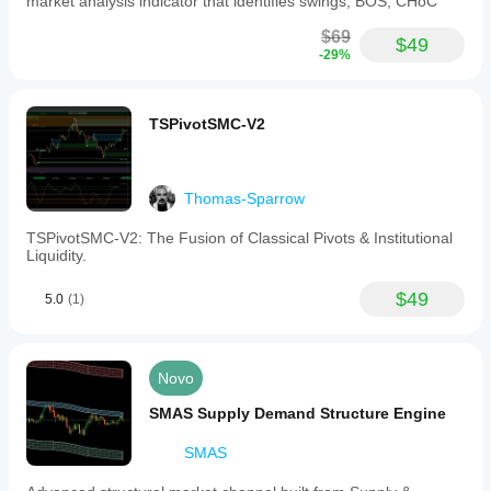
market analysis indicator that identifies swings, BOS, CHoC
$69
$49
-29%
TSPivotSMC-V2
Thomas-Sparrow
TSPivotSMC-V2: The Fusion of Classical Pivots & Institutional
Liquidity.
$49
5.0
(1)
Novo
SMAS Supply Demand Structure Engine
SMAS