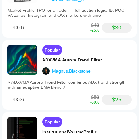
Market Profile TPO for cTrader — full auction logic, IB, POC,
VA zones, histogram and O/X markers with time
$40
$30
4.0
(1)
-25%
Popular
ADXVMA Aurora Trend Filter
Magnus.Blackstone
⚡ ADXVMA Aurora Trend Filter combines ADX trend strength
with an adaptive EMA blend ⚡
$50
$25
4.3
(3)
-50%
Popular
InstitutionalVolumeProfile