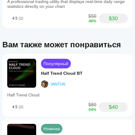
A professional trading utility that displays real-time daily range
statistics directly on your chart
$50
$30
4.5
(2)
-40%
Вам также может понравиться
Популярный
Half Trend Cloud BT
IANTIAI
Half Trend Cloud
$80
$40
4.5
(2)
-50%
Новинка