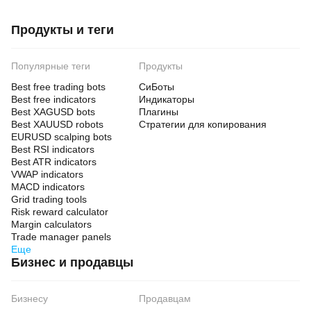
Продукты и теги
Популярные теги
Продукты
Best free trading bots
СиБоты
Best free indicators
Индикаторы
Best XAGUSD bots
Плагины
Best XAUUSD robots
Стратегии для копирования
EURUSD scalping bots
Best RSI indicators
Best ATR indicators
VWAP indicators
MACD indicators
Grid trading tools
Risk reward calculator
Margin calculators
Trade manager panels
Еще
Бизнес и продавцы
Бизнесу
Продавцам