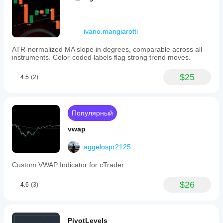
ivano.mangiarotti
ATR-normalized MA slope in degrees, comparable across all
instruments. Color-coded labels flag strong trend moves.
$25
4.5
(2)
Популярный
vwap
aggelospr2125
Custom VWAP Indicator for cTrader
$26
4.6
(3)
PivotLevels