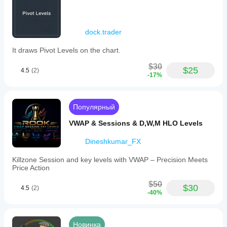
dock.trader
It draws Pivot Levels on the chart.
$30
$25
4.5
(2)
-17%
Популярный
VWAP & Sessions & D,W,M HLO Levels
Dineshkumar_FX
Killzone Session and key levels with VWAP – Precision Meets
Price Action
$50
$30
4.5
(2)
-40%
Новинка