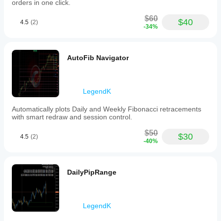
orders in one click.
and
timeframes
$60
$40
to
4.5
(2)
-34%
assist
traders
in
identifying
AutoFib Navigator
potential
reversal
or
continuation
LegendK
points
based
on
Automatically plots Daily and Weekly Fibonacci retracements
market
with smart redraw and session control.
structure
analysis.
$50
$30
4.5
(2)
-40%
Профиль индикатора
DailyPipRange
LegendK