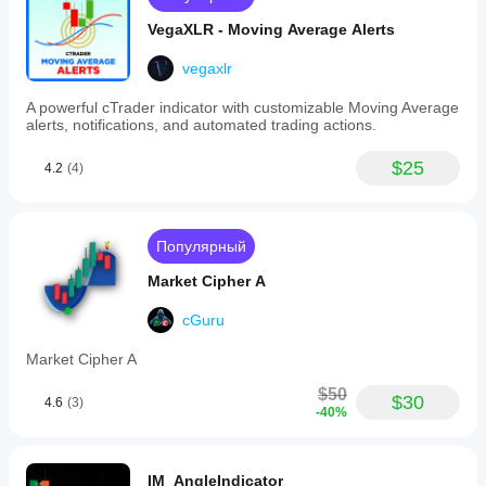
VegaXLR - Moving Average Alerts
vegaxlr
A powerful cTrader indicator with customizable Moving Average
alerts, notifications, and automated trading actions.
$25
4.2
(4)
Популярный
Market Cipher A
cGuru
Market Cipher A
$50
$30
4.6
(3)
-40%
IM_AngleIndicator