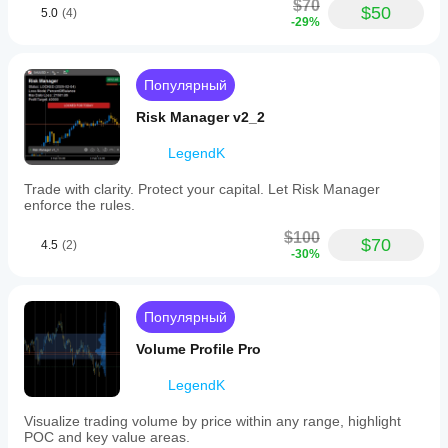
$70
$50
signals,
5.0
(4)
-29%
aiming
to
improve
the
Популярный
accuracy
of
Risk Manager v2_2
trade
setups.
LegendK
It
supports
multiple
Trade with clarity. Protect your capital. Let Risk Manager
markets
enforce the rules.
including
Forex,
$100
$70
4.5
(2)
cryptocurrencies
-30%
(e.g.,
BTCUSD,
ETH),
commodities
Популярный
(e.g.,
gold,
Volume Profile Pro
oil),
indices
LegendK
(e.g.,
NAS100,
Visualize trading volume by price within any range, highlight
SP500),
POC and key value areas.
and