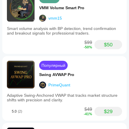
VMM Volume Smart Pro
vmm15
Smart volume analysis with BP detection, trend confirmation
and breakout signals for professional traders.
$99
$50
-50%
Популярный
Swing AVWAP Pro
PrimeQuant
Adaptive Swing-Anchored VWAP that tracks market structure
shifts with precision and clarity.
$49
$29
5.0
(2)
-41%