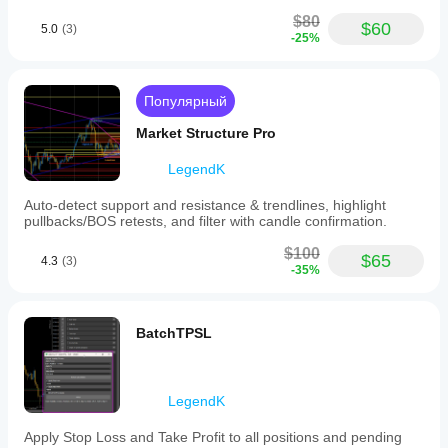
stocks.
$80
$60
Key
5.0
(3)
-25%
features
include
automatic
identification
Популярный
of
swing
Market Structure Pro
structures,
highlighting
LegendK
of
pullback
zones,
Auto-detect support and resistance & trendlines, highlight
and
pullbacks/BOS retests, and filter with candle confirmation.
integration
of
$100
$65
4.3
(3)
candle
-35%
pattern
validation.
This
tool
BatchTPSL
is
intended
for
use
LegendK
on
various
Apply Stop Loss and Take Profit to all positions and pending
symbols