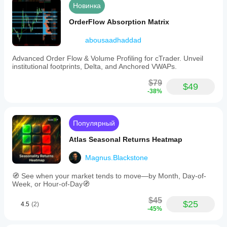
Новинка
OrderFlow Absorption Matrix
abousaadhaddad
Advanced Order Flow & Volume Profiling for cTrader. Unveil
institutional footprints, Delta, and Anchored VWAPs.
$79
$49
-38%
Популярный
Atlas Seasonal Returns Heatmap
Magnus.Blackstone
🧭 See when your market tends to move—by Month, Day-of-
Week, or Hour-of-Day🧭
$45
$25
4.5
(2)
-45%