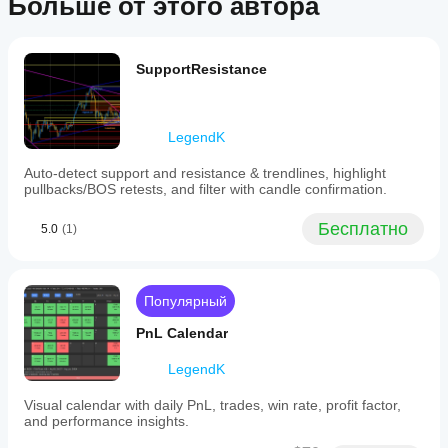
Больше от этого автора
атлениями!
параметры
инструментам
and
рекомендации или какие-либо гарантии будущей доходности.
resistance
и периодам,
индикатора?
and
чтобы понять,
Да, вы
structural
как он ведет
SupportResistance
можете
points.
себя в разных
изменять
It
рыночных
параметры
,
highlights
условиях.
pullbacks
чтобы
LegendK
and
адаптировать
break
индикатор
of
Auto-detect support and resistance & trendlines, highlight
под свою
structure
pullbacks/BOS retests, and filter with candle confirmation.
стратегию.
(BOS)
retests,
Бесплатно
5.0
(1)
providing
visual
cues
for
potential
Популярный
trade
entries.
PnL Calendar
The
indicator
LegendK
incorporates
candle
Visual calendar with daily PnL, trades, win rate, profit factor,
confirmation
and performance insights.
to
filter