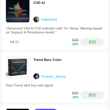
CVD Ai
malofwind
"Advanced VSA & CVD indicator with 'A+ Setup' filtering based
on Support & Resistance levels."
$49
$35
4.0
(2)
-29%
Trend Bars Color
Forever_denisa
New Trend whit buy-sell signal
$80
$50
-38%