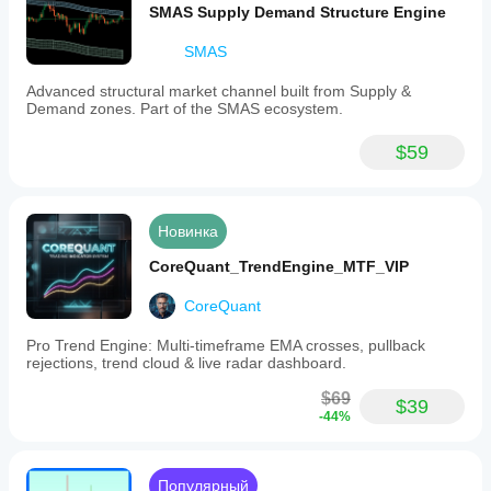
SMAS Supply Demand Structure Engine
SMAS
Advanced structural market channel built from Supply &
Demand zones. Part of the SMAS ecosystem.
$59
Новинка
CoreQuant_TrendEngine_MTF_VIP
CoreQuant
Pro Trend Engine: Multi-timeframe EMA crosses, pullback
rejections, trend cloud & live radar dashboard.
$69
$39
-44%
Популярный