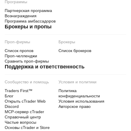
Программы
Партнерская программа
Вознаграждения
Программа амбассадоров
Брокеры и пропы
Проп-фирмы
Брокеры
Список пропов
Список брокеров
Проп-челленджи
Сравнить проп-фирмы
Поддержка и ответственность
Сообщество и помощь
Условия и политики
Traders First™
Политика
Блог
конфиденциальности
Открыть cTrader Web
Условия использования
Discord
Авторское право
MCP-сервер cTrader
Справочный центр
Частые вопросы
Основы cTrader и Store