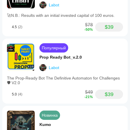
Labot
🚀N.B.: Results with an initial invested capital of 100 euros.
$78
$39
4.5
(2)
-50%
Популярный
Prop Ready Bot_v.2.0
Labot
The Prop-Ready Bot The Definitive Automaton for Challenges
🛡️ V2.0
$49
$39
5.0
(4)
-21%
Новинка
Kumo