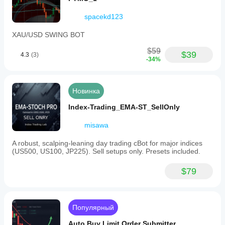
spacekd123
XAU/USD SWING BOT
$59
$39
4.3
(3)
-34%
Новинка
Index-Trading_EMA-ST_SellOnly
misawa
A robust, scalping-leaning day trading cBot for major indices
(US500, US100, JP225). Sell setups only. Presets included.
$79
Популярный
Auto Buy Limit Order Submitter