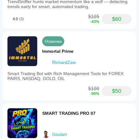
TrendSniffer hunts market momentum like a wolf — detecting
Понимать параметры:
 Внимательно изучить 
trends early for smart, automated trading.
каждый параметр и его влияние на стратегию 
перед выходом в реальную торговлю.
$105
$60
4.0
(3)
-43%
Автор и распространитель не несут ответственности 
за любые убытки, возникшие в результате 
использования этого программного обеспечения. 
Используйте этот инструмент осознанно и с 
Новинка
правильным управлением рисками.
Immortal Prime
RichardZaw
Smart Trading Bot with Rich Management Tools for FOREX
PAIRS, NASDAQ, GOLD, OIL
$100
$50
-50%
SMART TRADING PRO 07
Goulart