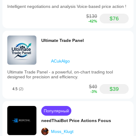
Intelligent negotiations and analysis Voice-based price action !
$130
$76
-42%
Ultimate Trade Panel
ACukAlgo
Ultimate Trade Panel - a powerful, on-chart trading tool
designed for precision and efficiency.
$40
$39
4.5
(2)
-3%
Популярный
needThaiBot Price Actions Focus
Moss_Klugt