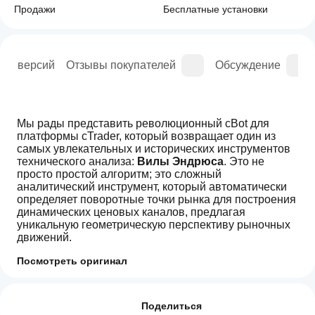
Продажи
Бесплатные установки
рия версий
Отзывы покупателей
Обсуждение
Мы рады представить революционный cBot для 
платформы cTrader, который возвращает один из 
самых увлекательных и исторических инструментов 
технического анализа: 
Вилы Эндрюса
. Это не 
просто простой алгоритм; это сложный 
аналитический инструмент, который автоматически 
определяет поворотные точки рынка для построения 
динамических ценовых каналов, предлагая 
уникальную геометрическую перспективу рыночных 
движений.
Первые результаты говорят сами за себя: с 
Посмотреть оригинал
удивительно простыми и точными оптимизациями 
Торговый профиль
Как
этот бот продемонстрировал выдающийся 
запустить
Отзывы: 0
потенциал, способный генерировать 
сиБота?
Поделиться
исключительную производительность, как видно на 