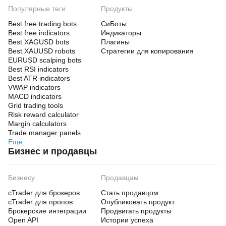
Популярные теги
Продукты
Best free trading bots
СиБоты
Best free indicators
Индикаторы
Best XAGUSD bots
Плагины
Best XAUUSD robots
Стратегии для копирования
EURUSD scalping bots
Best RSI indicators
Best ATR indicators
VWAP indicators
MACD indicators
Grid trading tools
Risk reward calculator
Margin calculators
Trade manager panels
Еще
Бизнес и продавцы
Бизнесу
Продавцам
cTrader для брокеров
Стать продавцом
cTrader для пропов
Опубликовать продукт
Брокерские интеграции
Продвигать продукты
Open API
Истории успеха