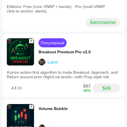
понять, как он
лонг и шорт сделок.
Editions: Free (core VWAP + bands) · Pro (multi‑VWAP,
работает в
Максимальное количество лонг/шорт 
click‑to‑anchor, alerts).
реальных
позиций:
 Определяет максимальное количество 
условиях.
открытых покупок и продаж, которые бот может 
Бесплатно
иметь одновременно.
2. Управление позициями 🛡️
Популярный
Breakout Premium Pro v2.0
Продвинутые инструменты для управления и 
защиты ваших открытых сделок.
Labot
Использовать безубыточность:
 Если 
A price-action-first algorithm to trade Breakout, Approach, and
включено, стоп-лосс перемещается на цену 
Return around prior High/Low levels—with Prop-style risk
входа после достижения определенной прибыли, 
устраняя риск.
$97
$49
4.3
(3)
Триггер безубыточности (пункты):
 Прибыль в 
-50%
пунктах, необходимая для активации 
безубыточности.
Смещение безубыточности (пункты):
Volume Bubble
Небольшой буфер в пунктах, добавляемый к 
цене входа при перемещении стопа, 
покрывающий издержки.
Использовать трейлинг-стоп:
 Если включено, 