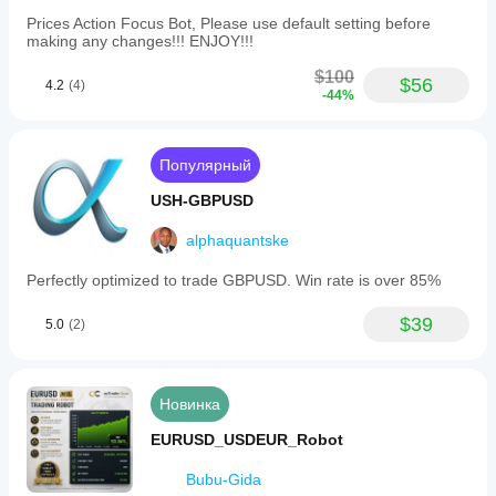
Prices Action Focus Bot, Please use default setting before
making any changes!!! ENJOY!!!
$100
$56
4.2
(4)
-44%
Популярный
USH-GBPUSD
alphaquantske
Perfectly optimized to trade GBPUSD. Win rate is over 85%
$39
5.0
(2)
Новинка
EURUSD_USDEUR_Robot
Bubu-Gida