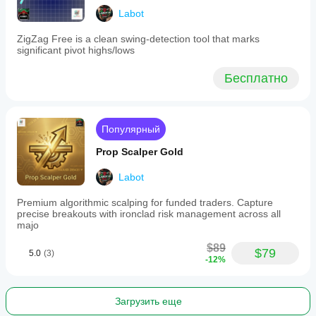
"разворот".
Labot
Действие при ПРОРЫВЕ:
 Что делать, если цена 
пробивает линию. Например, установить "Идти в 
ZigZag Free is a clean swing-detection tool that marks
лонг" на верхней линии для сделок типа 
significant pivot highs/lows
"пробой".
Действие при ПОДХОДЕ:
 Что делать, если цена 
Бесплатно
приближается к линии, не касаясь ее.
Расстояние подхода (пункты):
 Определяет 
"зону подхода" для каждой линии.
Популярный
6. Визуализация 🎨
Prop Scalper Gold
Labot
Настройте внешний вид бота на вашем графике.
Premium algorithmic scalping for funded traders. Capture
Цвета линий:
 Выберите цвета для каждой линии 
precise breakouts with ironclad risk management across all
вил для идеальной читаемости.
majo
Показать панель управления:
 Включить или 
отключить информационную панель на экране.
$89
$79
5.0
(3)
Позиция и цвет панели управления:
-12%
 Полный 
контроль над расположением панели и цветом ее 
текста.
Загрузить еще