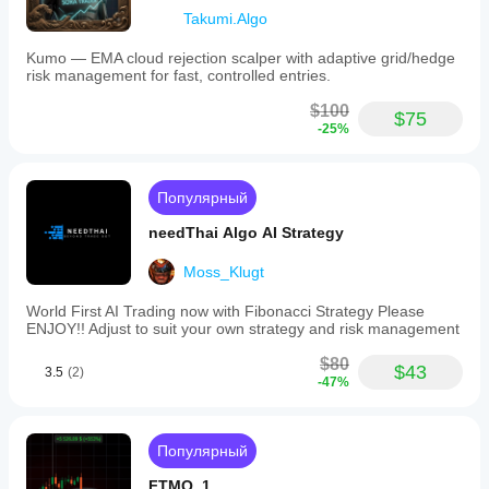
Takumi.Algo
Kumo — EMA cloud rejection scalper with adaptive grid/hedge
risk management for fast, controlled entries.
$100
$75
-25%
Популярный
needThai Algo AI Strategy
Moss_Klugt
World First AI Trading now with Fibonacci Strategy Please
ENJOY!! Adjust to suit your own strategy and risk management
$80
$43
3.5
(2)
-47%
Популярный
FTMO_1