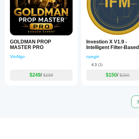
GOLDMAN PROP
Investion X V1.9 -
MASTER PRO
Intelligent Filter-Based
Trading System
VinAlgo
nyegin
4.3
(3)
$249
/
$150
/
$299
$250
З