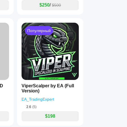
$250
/
$500
Популярный
SD
ViperScalper by EA (Full
Version)
EA_TradingExpert
2.6
(5)
$198