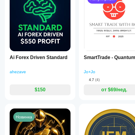
Ai Forex Driven Standard
SmartTrade - Quantu
ahezave
Jo+Jo
4.7
(4)
$150
от $69/нед.
Новинка