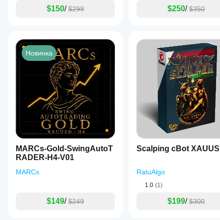
работает в
$150
/
$250
/
$299
$350
реальных
условиях.
Новинка
MARCs-Gold-SwingAutoT
Scalping cBot XAUU
RADER-H4-V01
MARCs
RatuAlgo
1.0
(1)
$149
/
$199
/
$249
$300