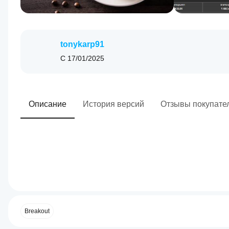
tonykarp91
С
17/01/2025
Описание
История версий
Отзывы покупате
0.0
Торговый профиль
Как
запустить
сиБота?
Breakout
После