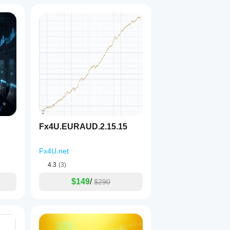
Fx4U.EURAUD.2.15.15
Fx4U.net
4.3
(3)
$149
/
$290