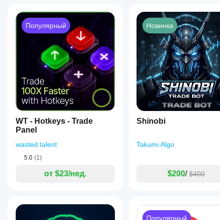
Популярный
Новинка
WT - Hotkeys - Trade
Shinobi
Panel
wasted.talent
Takumi.Algo
5.0
(1)
от $23/нед.
$200
/
$400
Популярный