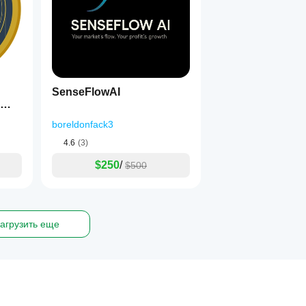
SenseFlowAI
boreldonfack3
4.6
(3)
$250
/
$500
агрузить еще