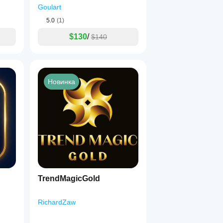
Goulart
5.0
(1)
$130
/
$140
Новинка
TrendMagicGold
RichardZaw