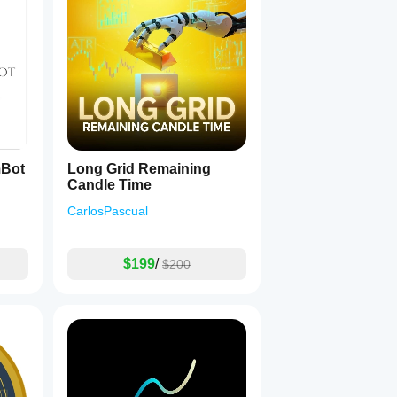
mBot
Long Grid Remaining
Candle Time
CarlosPascual
$199
/
$200