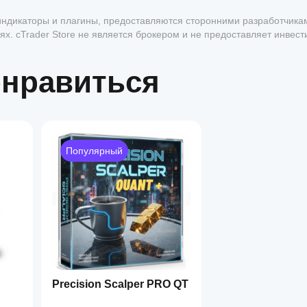
, индикаторы и плагины, предоставляются сторонними разработчика
х. cTrader Store не является брокером и не предоставляет инвес
антии будущей доходности.
онравиться
1
Популярный
Precision Scalper PRO QT