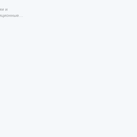
ми и
тиционные