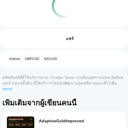
โปรไฟล์การเทรด
ฉันจะ
เริ่ม cBot
รีวิว: 0
ได้
แชร์
อย่างไร?
หลังจาก
แอป
ติดตั้ง ให้
รีวิวจากลูกค้า
Indices
GBPUSD
NAS100
cTrader
เริ่ม
อินส
ใดบ้าง
แตนซ์บน
5
4
3
2
ทั้งหมด
คลาวด์
ที่
หรือบน
ผลิตภัณฑ์ที่มีให้บริการผ่าน cTrader Store รวมถึงบอทการเทรด อินดิเค
รองรับ
เครื่อง
ของ
ยังไม่มี
เตอร์ และปลั๊กอิน มีให้บริการโดยนักพัฒนาบุคคลที่สามและมีไว้เพื่อ
cBots?
cBot
รีวิว
วัตถุประสงค์ในการเข้าถึงข้อมูลและทางเทคนิคเท่านั้น cTrader Store
ขยาย
แอป
สำหรับ
ฉันจะ
ไม่ใช่โบรกเกอร์และไม่ได้ให้คำแนะนำการลงทุน คำแนะนำส่วนบุคคล
cTrader
ลิตภัณฑ์
ทดสอบ
หรือการรับประกันผลการดำเนินงานในอนาคต
ทั้งหมด
เพิ่มเติมจากผู้เขียนคนนี้
นี้ หาก
ประสิทธิภาพ
รองรับ
เคยลอง
การ
ของ cBot ได้
แล้ว ขอ
ดำเนิน
อย่างไร?
เชิญมา
การ
AdaptiveGoldImproved
รัน cBot
เป็นคน
cBots บน
ฉันควรเพิ่ม