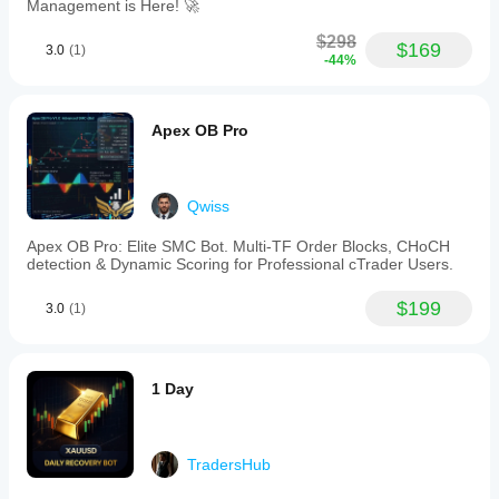
Management is Here! 🚀
$298
$169
3.0
(1)
-44%
Apex OB Pro
Qwiss
Apex OB Pro: Elite SMC Bot. Multi-TF Order Blocks, CHoCH
detection & Dynamic Scoring for Professional cTrader Users.
$199
3.0
(1)
1 Day
TradersHub