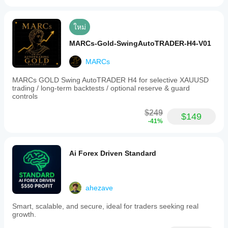
ใหม่
MARCs-Gold-SwingAutoTRADER-H4-V01
MARCs
MARCs GOLD Swing AutoTRADER H4 for selective XAUUSD
trading / long-term backtests / optional reserve & guard
controls
$249
$149
-41%
Ai Forex Driven Standard
ahezave
Smart, scalable, and secure, ideal for traders seeking real
growth.