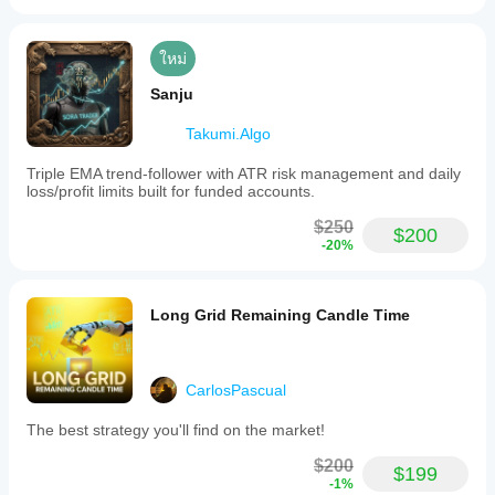
cBot ของ
เปรด และ
คุณบน
คุณภาพการ
ข้อมูล
ดำเนินการ
ใหม่
ตลาดใน
การทดสอบ
อดีตใน
บอทใน
Sanju
cTrader
สภาพ
Windows
แวดล้อมของ
Takumi.Algo
และ Mac
คุณเองช่วย
ให้คุณเข้าใจ
Triple EMA trend-follower with ATR risk management and daily
loss/profit limits built for funded accounts.
ว่ามันทำงาน
อย่างไรใน
$250
การใช้งาน
$200
-20%
จริง
Long Grid Remaining Candle Time
CarlosPascual
The best strategy you'll find on the market!
$200
$199
-1%