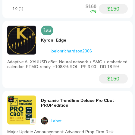
$160
$150
4.0
(1)
-7%
ใหม่
Kyron_Edge
joelonrichardson2006
Adaptive AI XAUUSD cBot. Neural network + SMC + embedded
calendar. FTMO-ready. +1088% ROI · PF 3.00 · DD 18.9%
$150
Dynamic Trendline Deluxe Pro Cbot -
PROP edition
Labot
Major Update Announcement: Advanced Prop Firm Risk