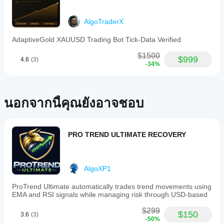
บนบัญชี
แรกที่
คลาวด์
ประสิทธิภาพ
ทดลองที่
บอกคน
ในขณะที่
การตั้งค่า
สะอาด
อื่น!
AlgoTraderX
มีเพียง
(ไม่มีเทรด
cBot เพื่อ
cTrader
ก่อนหน้า)
ผลลัพธ์ที่ดี
AdaptiveGold XAUUSD Trading Bot Tick-Data Verified
Windows
และ
ขึ้นหรือไม่?
และ Mac
ติดตาม
$1500
$999
เท่านั้นที่
การเพิ่ม
4.6
(3)
กิจกรรม
-34%
ฉันควรปรับ
รองรับ
ประสิทธิภาพ
ของมัน
พารามิเตอร์
การ
cBot สำหรับ
เมื่อเวลา
cBot ก่อน
ดำเนิน
โบรกเกอร์
ผ่านไป มุ่ง
การบน
และสภาวะ
รันหรือไม่?
นอกจากนี้คุณยังอาจชอบ
เน้นไปที่
เครื่อง
ตลาดของ
คุณสามารถ
ความ
คุณสามารถ
cBot จะ
เริ่ม cBot ด้วย
สม่ำเสมอ
ปรับปรุง
แสดง
พารามิเตอร์
การ
ประสิทธิภาพ
ประสิทธิภาพ
เริ่มต้นหรือใช้
PRO TREND ULTIMATE RECOVERY
ขาดทุน
ได้อย่างมาก
ไฟล์การเพิ่ม
เดียวกันใน
สูงสุด
ประสิทธิภาพ
ที่
และ
ทุกบัญชีหรือ
ให้มา
พฤติกรรม
ไม่?
AlgoXP1
ภายใต้
ประสิทธิภาพ
สภาวะ
อาจแตกต่าง
ProTrend Ultimate automatically trades trend movements using
ตลาดที่
กันไปขึ้นอยู่
EMA and RSI signals while managing risk through USD-based
แตกต่าง
กับเงื่อนไข
กัน ทำ
$299
ของ
$150
3.6
(3)
Backtest
-50%
โบรกเกอร์ ส