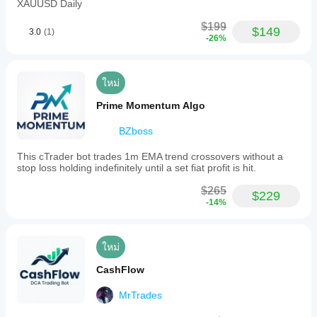
XAUUSD Daily
$199
$149
3.0
(1)
-26%
ใหม่
Prime Momentum Algo
BZboss
This cTrader bot trades 1m EMA trend crossovers without a
stop loss holding indefinitely until a set fiat profit is hit.
$265
$229
-14%
ใหม่
CashFlow
MrTrades