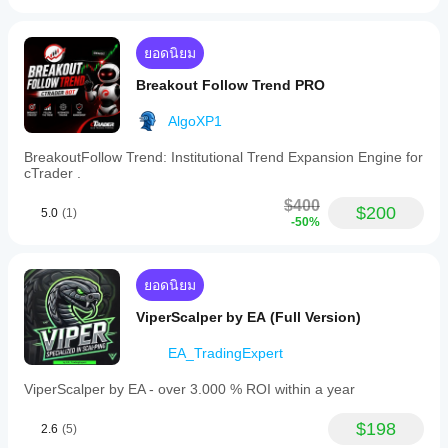
ยอดนิยม
Breakout Follow Trend PRO
AlgoXP1
BreakoutFollow Trend: Institutional Trend Expansion Engine for
cTrader .
$400
$200
5.0
(1)
-50%
ยอดนิยม
ViperScalper by EA (Full Version)
EA_TradingExpert
ViperScalper by EA - over 3.000 % ROI within a year
$198
2.6
(5)