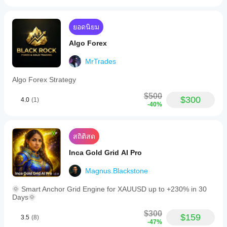
ยอดนิยม
Algo Forex
MrTrades
Algo Forex Strategy
$500
$300
4.0
(1)
-40%
สถิติสด
Inca Gold Grid AI Pro
Magnus.Blackstone
🌞 Smart Anchor Grid Engine for XAUUSD up to +230% in 30
Days🌞
$300
$159
3.5
(8)
-47%