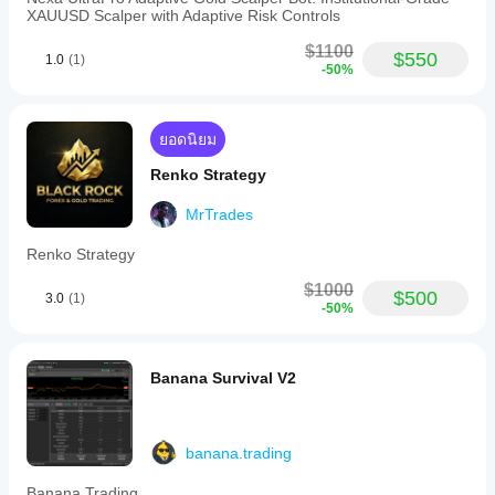
handling
XAUUSD Scalper with Adaptive Risk Controls
supports
optional
$1100
limit
$550
1.0
(1)
-50%
order
entries,
configurable
trailing
ยอดนิยม
stops,
and
Renko Strategy
automatic
management
to
MrTrades
close
conflicting
Renko Strategy
positions
cleanly.
$1000
$500
3.0
(1)
The
-50%
bot
provides
real-
time
Banana Survival V2
heartbeat
logging
every
five
banana.trading
minutes,
reporting
Banana Trading