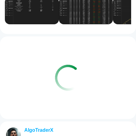
AlgoTraderX