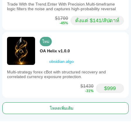
ความถี่
Trade With the Trend.Enter With Precision.Multi-timeframe
ในการ
logic filters the noise and captures high-probability reversal
เทรด
กลาง
$1700
ตั้งแต่ $141/สัปดาห์
-45%
ยอดคง
เหลือ
ขั้นต่ำ
ที่
ใหม่
แนะนำ
$1000
OA Helix v1.0.0
ความ
obsidian.algo
เสี่ยง
ต่อ
Multi-strategy forex cBot with structured recovery and
การ
correlated currency exposure protection.
เทรด
1%
$1430
$999
-31%
ช่วง
เวลา
กราฟ
45 นาที
โหลดเพิ่มเติม
เลเวอเรจ
ในการ
Backtest
1:30