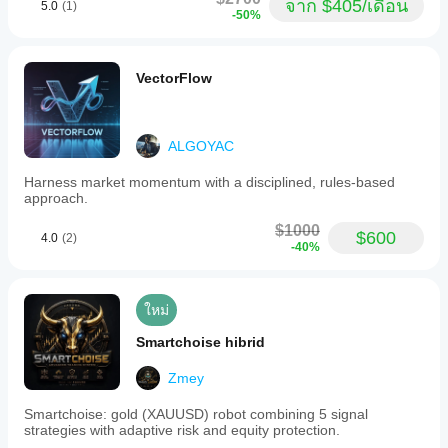
รองรับ
ประสิทธิภาพ
optimized
จาก $405/เดือน
It can help
5.0
(1)
ของมัน
จำกัดการลดลงสูงสุดต่อสภาวะตลาด บอทสามารถหยุด
พารามิเตอร์
-50%
for
การ
cBot สำหรับ
with gold
เมื่อเวลา
การเทรดได้อย่างอิสระสำหรับแต่ละสภาวะตลาด
day
cBot ก่อน
ดำเนิน
โบรกเกอร์
trading, but
ผ่านไป มุ่ง
จำกัดการขาดทุนรายวันพร้อมหยุดการเทรดอัตโนมัติ
trading
the trader
การบน
และสภาวะ
รันหรือไม่?
เน้นไปที่
จนกว่าจะถึงวันถัดไป
with
still needs to
เครื่อง
ตลาดของ
คุณสามารถ
VectorFlow
ความ
medium
ตรรกะการพักทำงานในตัวหลังจากเปลี่ยนสภาวะตลาด
know why
คุณสามารถ
cBot จะ
เริ่ม cBot ด้วย
trade
สม่ำเสมอ
เพื่อหลีกเลี่ยงสัญญาณผิดพลาด
the entry
ปรับปรุง
แสดง
frequency.
พารามิเตอร์
การ
makes
ประสิทธิภาพ
The
การกรองเวลาที่ชาญฉลาด
ประสิทธิภาพ
เริ่มต้นหรือใช้
sense. The
ขาดทุน
ได้อย่างมาก
bot
ALGOYAC
weak spot
ไฟล์การเพิ่ม
เดียวกันใน
สูงสุด
หลีกเลี่ยงชั่วโมงการเทรดและการจับคู่วัน/เวลาที่ไม่
was
shows up
ประสิทธิภาพ
ที่
และ
ทุกบัญชีหรือ
backtested
เหมาะสมในประวัติศาสตร์สำหรับทองคำโดยอัตโนมัติ
when risk
Harness market momentum with a disciplined, rules-based
ให้มา
พฤติกรรม
ไม่?
using
สามารถเปิด/ปิดได้เต็มที่ ปิดถ้าคุณต้องการใช้งาน 24/5
stops
approach.
ภายใต้
high-
matching
ประสิทธิภาพ
สภาวะ
fidelity
การตรวจจับสภาวะตลาดแบบปรับตัว (โหมดอัตโนมัติ)
the setup.
$1000
อาจแตกต่าง
$600
4.0
(2)
tick
ตลาดที่
-40%
กันไปขึ้นอยู่
บอทตรวจสอบสภาวะตลาดอย่างต่อเนื่องและปรับ
data,
แตกต่าง
กับเงื่อนไข
ensuring
พฤติกรรมให้เหมาะสมกับแต่ละช่วงตลาด
กัน ทำ
CandleStickNinja
ของ
accurate
การเปลี่ยนสภาวะตลาดต้องการการยืนยันหลายแท่ง
Backtest
โบรกเกอร์ ส
simulation
เทียนเพื่อหลีกเลี่ยงการสลับที่เกิดจากเสียงรบกวน
ใหม่
cBot ของ
March 24, 2026
of
เปรด และ
มีโหมดควบคุมด้วยมือให้เลือก: บังคับใช้สภาวะตลาด
คุณบน
spreads,
คุณภาพการ
Smartchoise hibrid
this fits
เฉพาะเพื่อการควบคุมด้วยตนเอง
ข้อมูล
slippage,
ดำเนินการ
gold
ตลาดใน
and
การจัดการตำแหน่งระดับมืออาชีพ
การทดสอบ
trading
Zmey
intra-
อดีตใน
better
บอทใน
bar
cTrader
ตัวเลือกการส่งคำสั่งจำกัดเพื่อราคาที่ดีกว่า
as a
สภาพ
Smartchoise: gold (XAUUSD) robot combining 5 signal
price
Windows
ตัวเลือก trailing stop พร้อมระยะทริกเกอร์ที่ตั้งค่าได้
review
strategies with adaptive risk and equity protection.
แวดล้อมของ
movements,
และ Mac
layer.
การจัดการตำแหน่งอัตโนมัติ: สัญญาณขัดแย้งจะปิด