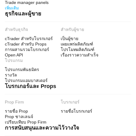
Trade manager panels
1
เพิ่มเติม
ธุรกิจและผู้ขาย
การ
ควบคุม
ความ
เสี่ยงที่
สำหรับธุรกิจ
สำหรับผู้ขาย
รองรับ
cTrader สำหรับโบรกเกอร์
เป็นผู้ขาย
Stop Loss
Take Profit
cTrader สำหรับ Props
เผยแพร่ผลิตภัณฑ์
ขีดจำกัด Drawdown สูงสุด
การผสานรวมโบรกเกอร์
โปรโมทผลิตภัณฑ์
Open API
เรื่องราวความสำเร็จ
โปรแกรม
โปรแกรมพันธมิตร
รางวัล
โปรแกรมแอมบาสเดอร์
โบรกเกอร์และ Props
Prop Firm
โบรกเกอร์
รายชื่อ Prop
รายชื่อโบรกเกอร์
Prop ชาลเลนจ์
เปรียบเทียบ Prop Firm
การสนับสนุนและความไว้วางใจ