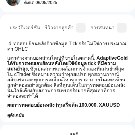
ตั้งแต่
06/05/2025
ุป
ประวัติเวอร์ชัน
รีวิวจากลูกค้า
การสนทนา
ค
🔬 ทดสอบย้อนหลังด้วยข้อมูล Tick จริง ไม่ใช่การประมาณ
ค่า OHLC
แตกต่างจากบอทส่วนใหญ่ที่ขายในตลาดนี้, 
AdaptiveGold 
ได้รับการทดสอบย้อนหลังโดยใช้ข้อมูล tick ที่มีความ
แม่นยำสูง, 
ซึ่งเป็นสภาพแวดล้อมการจำลองที่แม่นยำที่สุด
ใน cTrader ซึ่งหมายความว่าทุกสเปรด ทุกสถานการณ์
สลิปเพจ และทุกการเคลื่อนไหวของราคาภายในแท่งเทียน
ถูกจำลองอย่างถูกต้อง สิ่งที่คุณเห็นในการทดสอบย้อนหลัง
นั้นใกล้เคียงกับสภาพการเทรดจริงมากที่สุดเท่าที่การ
จำลองจะทำได้
ผลการทดสอบย้อนหลัง (ทุนเริ่มต้น 100,000, XAUUSD 
M45):
ดูต้นฉบับ
ตัวชี้วัดผลลัพธ์
ฉันจะ
สรุปโดย AI
กำไรสุทธิ
เริ่ม cBot
 $61,552.57 (+61.5%)
รีวิว: 3
AdaptiveGoldImproved
แชร์