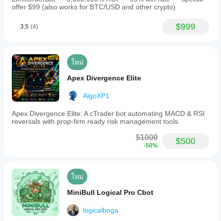
firm
offer $99 (also works for BTC/USD and other crypto)
traders.
No
external
$999
3.5
(4)
dependencies
or
internet
access
ใหม่
are
required.
Apex Divergence Elite
โปรไฟล์การเทรด
AlgoXP1
สไตล์
การ
เทรด
Apex Divergence Elite: A cTrader bot automating MACD & RSI
Day
reversals with prop-firm ready risk management tools.
trading
$1000
$500
-50%
ประเภท
กลยุทธ์
Trend
ใหม่
ประเภท
การ
MiniBull Logical Pro Cbot
วิเคราะห์
เชิงเทคนิค
logicalboga