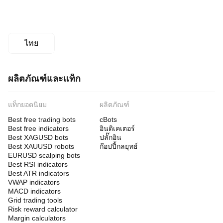
ขีดจำกัด
Drawdown
รายวัน
1%
ไทย
เข้า
กับ
กฎ
ผลิตภัณฑ์และแท็ก
Prop
Firm
แท็กยอดนิยม
ผลิตภัณฑ์
การจัดการความเสี่ยง
โมเดล
Best free trading bots
cBots
ความ
Best free indicators
อินดิเคเตอร์
เสี่ยง
Best XAGUSD bots
ปลั๊กอิน
Fixed lot
Best XAUUSD robots
ก๊อปปี้กลยุทธ์
EURUSD scalping bots
ประเภท
Best RSI indicators
คำสั่งที่
Best ATR indicators
รองรับ
VWAP indicators
Limit
MACD indicators
Grid trading tools
จำนวน
Risk reward calculator
สูงสุด
Margin calculators
(ล็อต)