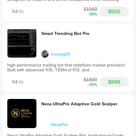
which
หยุดการเทรดในวันนั้นหลังจากขาดทุนถึงจำนวนเงินที่
can
กำหนด
$1000
be
$500
5.0
(1)
-50%
toggled
การลดลงสูงสุด (%)
on
or
เพดานการลดลงต่อสภาวะตลาด
off.
Smart Trending Bot Pro
AdaptiveGoldImproved
uses
adaptive
📌 ข้อกำหนด & ความเข้ากันได้
regime
detection
แพลตฟอร์ม:
 cTrader (โบรกเกอร์ใดก็ได้)
nvcong89
to
สัญลักษณ์:
 XAUUSD (ทองคำเทียบกับ USD)
monitor
high-performance trading bot that redefines market precision!
กรอบเวลาที่แนะนำ:
 M45
and
Built with advanced RSI, TEMA of RSI, and..
เงินฝากขั้นต่ำ:
 ปรับได้ โหมดล็อตคงที่หรือความเสี่ยง
adjust
เป็นเปอร์เซ็นต์เหมาะกับทุกขนาดบัญชี
to
$1800
สิทธิ์การเข้าถึง:
 ไม่ต้องการ ไม่มีการเรียกใช้
$999
5.0
(1)
different
-45%
อินเทอร์เน็ต ไม่มีการพึ่งพาภายนอก
market
phases,
with
manual
Nexa UltraPro Adaptive Gold Scalper
⚠️ การเปิดเผยความเสี่ยง
override
options
ผลการทดสอบย้อนหลังที่ผ่านมา แม้จะใช้ข้อมูล tick ก็ไม่
for
รับประกันผลลัพธ์ในอนาคต การเทรดทั้งหมดมีความเสี่ยง 
regime
NexaPro
ใช้ขนาดตำแหน่งที่เหมาะสมกับบัญชีของคุณ
control.
Position
Nexa UltraPro Adaptive Gold Scalper Bot: Institutional-Grade