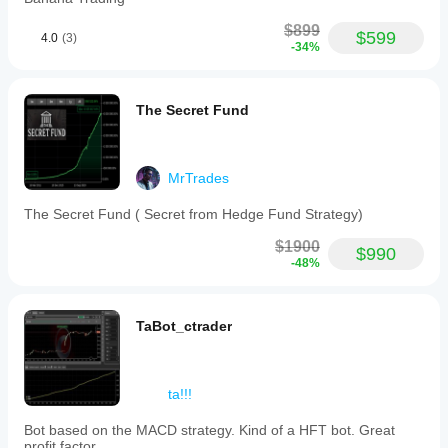
balance,
equity,
$899
drawdown,
$599
4.0
(3)
-34%
win
rate,
open
positions,
The Secret Fund
and
key
indicators
for
transparency.
MrTrades
Backtest
results
The Secret Fund ( Secret from Hedge Fund Strategy)
from
January
$1900
$990
2024
-48%
to
March
2026
show
TaBot_ctrader
a
net
profit
of
ta!!!
61.5%,
a
Bot based on the MACD strategy. Kind of a HFT bot. Great
profit
profit factor.