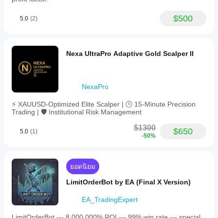
factor
of
1.93,
$500
5.0
(2)
a
win
rate
of
Nexa UltraPro Adaptive Gold Scalper II
68.3%,
and
maximum
equity
drawdown
NexaPro
of
3.01%.
⚡ XAUUSD-Optimized Elite Scalper | 🕒 15-Minute Precision
It
Trading | 🛡️ Institutional Risk Management
is
suitable
$1300
$650
5.0
(1)
for
-50%
traders
seeking
granular
risk
ยอดนิยม
control
and
LimitOrderBot by EA (Final X Version)
low
drawdown,
EA_TradingExpert
including
prop
LimitOrderBot --- 8,000,000% ROI --- 99% win rate --- special