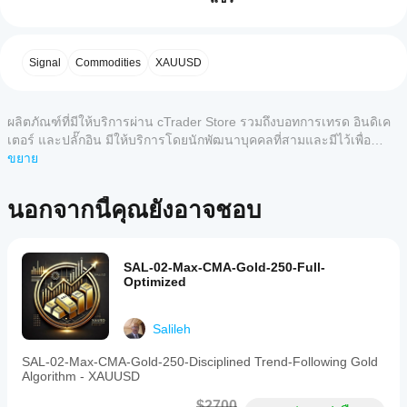
ได้
is
อัตรากำไร
1.93
a
อย่างไร?
5
67 %
fully
จำนวนการเทรดทั้งหมด 284
หลังจาก
4
33 %
automated
แอป
ติดตั้ง ให้
trading
อัตราชนะ
 68.3%
Signal
Commodities
XAUUSD
3
cTrader
0 %
เริ่ม
อินส
bot
ใดบ้าง
แตนซ์บน
designed
การลดลงของยอดเงินสูงสุด
2.69%
2
0 %
for
คลาวด์
ที่
1
0 %
การลดลงของส่วนของผู้ถือหุ้นสูงสุด
3.01%
the
หรือบน
ผลิตภัณฑ์ที่มีให้บริการผ่าน cTrader Store รวมถึงบอทการเทรด อินดิเค
รองรับ
XAUUSD
เครื่อง
ของ
เตอร์ และปลั๊กอิน มีให้บริการโดยนักพัฒนาบุคคลที่สามและมีไว้เพื่อ
cBots?
การขาดทุนติดต่อกันสูงสุด 4
(Gold
cBot
วัตถุประสงค์ในการเข้าถึงข้อมูลและทางเทคนิคเท่านั้น cTrader Store
ขยาย
vs
แอป
การเทรดที่ชนะมากที่สุด $1,115.93
ฉันจะ
USD)
ไม่ใช่โบรกเกอร์และไม่ได้ให้คำแนะนำการลงทุน คำแนะนำส่วนบุคคล
cTrader
market
รีวิวจากลูกค้า
ทดสอบ
หรือการรับประกันผลการดำเนินงานในอนาคต
ทั้งหมด
การเทรดที่ขาดทุนมากที่สุด -$1,167.13
นอกจากนี้คุณยังอาจชอบ
on
ประสิทธิภาพ
รองรับ
the
เส้นกราฟส่วนของผู้ถือหุ้นบอกตัวมันเอง การเติบโตที่
การ
ของ cBot ได้
cTrader
5
4
3
2
ทั้งหมด
สม่ำเสมอและเอียงขึ้นโดยมีการลดลงต่ำอย่างน่าทึ่งตลอด
ดำเนิน
อย่างไร?
platform.
ช่วงเวลาทดสอบทั้งหมด
การ
It
รัน cBot
SAL-02-Max-CMA-Gold-250-Full-
cBots บน
operates
ฉันควรเพิ่ม
VolatilityVortex
Optimized
บนบัญชี
primarily
คลาวด์
ประสิทธิภาพ
ทดลองที่
on
ในขณะที่
April 1, 2026
⚙️ คุณสมบัติหลัก
การตั้งค่า
สะอาด
the
มีเพียง
Salileh
(ไม่มีเทรด
cBot เพื่อ
45-
Runs
การจัดการความเสี่ยงหลายชั้น
cTrader
ก่อนหน้า)
minute
ผลลัพธ์ที่ดี
cleaner
Windows
SAL-02-Max-CMA-Gold-250-Disciplined Trend-Following Gold
timeframe
และ
ขนาดล็อตคงที่หรือความเสี่ยงตามเปอร์เซ็นต์ต่อการ
when
ขึ้นหรือไม่?
และ Mac
Algorithm - XAUUSD
and
ติดตาม
expectations
เทรด เลือกได้ตามต้องการ
เท่านั้นที่
การเพิ่ม
is
are normal.
กิจกรรม
กำหนดจำนวนตำแหน่งเปิดสูงสุดได้
ฉันควรปรับ
$2700