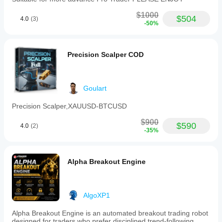
per-
📋 พารามิเตอร์ที่คุณควบคุมได้
whole
regime
$1000
trade.
drawdown
$504
พารามิเตอร์คำอธิบาย
4.0
(3)
Checking
-50%
limits,
20
daily
โหมดสภาวะตลาด
setups
loss
on Asian
limits
ตรวจจับอัตโนมัติหรือบังคับสภาวะตลาดด้วยตนเอง
Precision Scalper COD
session
with
gives a
ใช้ขนาดล็อตคงที่
automatic
fairer
suspension,
สลับระหว่างล็อตคงที่หรือขนาดความเสี่ยงเป็นเปอร์เซ็นต์
picture.
and
cooldown
Goulart
ขนาดล็อตคงที่
logic
after
Precision Scalper,XAUUSD-BTCUSD
ตั้งค่าขนาดล็อตที่คุณต้องการ
market
regime
$900
ความเสี่ยงต่อการเทรด (%)
$590
4.0
(2)
changes.
-35%
It
เปอร์เซ็นต์ความเสี่ยงเมื่อไม่ใช้ล็อตคงที่
incorporates
intelligent
เปิดใช้งานตัวกรองเวลา
time
Alpha Breakout Engine
filtering
เปิด/ปิดตัวกรองชั่วโมงไม่ดี
to
ตำแหน่งเปิดสูงสุด
avoid
historically
AlgoXP1
จำกัดจำนวนการเทรดพร้อมกัน
unfavorable
trading
ขีดจำกัดการขาดทุนรายวัน ($)
Alpha Breakout Engine is an automated breakout trading robot
hours,
designed for traders who prefer disciplined trend-following