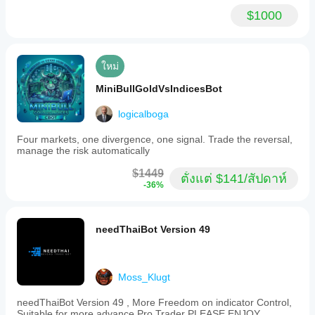
คุณเองช่วย
closely
The
ตำแหน่งที่มีอยู่ได้อย่างสะอาด
reflecting
ให้คุณเข้าใจ
$1000
first
real
ว่ามันทำงาน
การบันทึกสถานะการทำงานแบบเรียลไทม์
forward
trading
อย่างไรใน
check
conditions.
การใช้งาน
ทุก 5 นาที บอทจะแสดงรายงานสถานะเต็มรูปแบบ: 
can be
Key
34
จริง
ยอดเงิน, ส่วนของผู้ถือหุ้น, การลดลง, อัตราชนะ, 
ใหม่
features
setups
ตำแหน่งเปิด, ADX, ATR, สเปรด และอื่นๆ
include
on M1,
บันทึกการเทรดครบถ้วนทุกการเปิดและปิด ตรงไปตรง
MiniBullGoldVsIndicesBot
multi-
with
มา ไม่มีความลับ
layer
1.5R
risk
logicalboga
target
management
and
with
Four markets, one divergence, one signal. Trade the reversal,
manual
🎯 ใครเหมาะกับบอทนี้?
options
manage the risk automatically
notes.
for
เทรดเดอร์ที่ต้องการ 
กลยุทธ์ทองคำอัตโนมัติเต็มรูป
fixed
$1449
แบบ
 ที่ทำงาน 24/5
ตั้งแต่ $141/สัปดาห์
lot
-36%
สำหรับผู้ที่เบื่อบอทที่ดูดีในทดสอบย้อนหลังแบบ OHLC 
MarginCaller77
size
แต่ล้มเหลวในการเทรดจริง บอทนี้ถูกสร้างขึ้นแตกต่าง
or
percentage-
March 20, 2026
ออกไป
based
ใครก็ตามที่ต้องการ 
การควบคุมความเสี่ยงอย่าง
needThaiBot Version 49
This
risk
ละเอียด
 โดยไม่ต้องเขียนโค้ดแม้แต่บรรทัดเดียว
belongs
per
เทรดเดอร์ของบริษัท Prop ที่ต้องการ 
การลดลงต่ำมาก, 
in the
trade,
ต่ำกว่า 3% ของการลดลงส่วนของผู้ถือหุ้นสูงสุดในการ
review
configurable
Moss_Klugt
ทดสอบ
stack,
maximum
not in
open
needThaiBot Version 49 , More Freedom on indicator Control,
charge
positions,
Suitable for more advance Pro Trader PLEASE ENJOY
of the