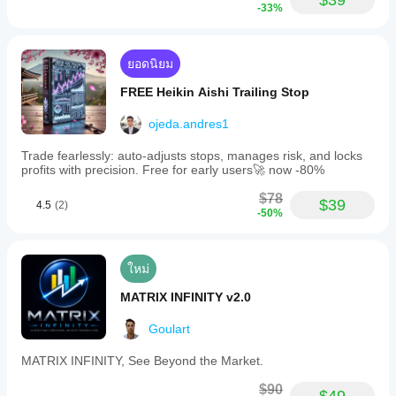
$39
อย่างมากแม้ใช้การตั้งค่าเดียวกัน
-33%
ยอดนิยม
FREE Heikin Aishi Trailing Stop
การตั้งค่าเวลาเทรดข่าว
:
ด้วยเครื่องมือนี้ คุณสามารถเทรดในวันที่มีข่าวโดยไม่
ojeda.andres1
ละเมิดกฎ
Trade fearlessly: auto-adjusts stops, manages risk, and locks
โดยหลักการ คุณสามารถกำหนดได้ว่าจะเทรดในวันใด: 
profits with precision. Free for early users🚀 now -80%
ตั้งค่า "yes" หรือ "no"
$78
$39
4.5
(2)
จากนั้นคุณตัดสินใจตาม "Non-Trading Time" ว่าช่วง
-50%
เวลาใดไม่ให้เทรด
คุณสามารถป้อน Non-Trading Time ได้ 3 ช่วงในแต่ละ
วัน
ใหม่
ถ้าคุณตั้ง "No" ในวันใด ก็ไม่สำคัญว่า Non-Trading 
MATRIX INFINITY v2.0
Time จะตั้งค่าอย่างไร
Goulart
ถ้าคุณไม่ต้องการเทรดตั้งแต่ 14:24-14:36 ตัวอย่างเช่น 
MATRIX INFINITY, See Beyond the Market.
ตำแหน่งเปิดทั้งหมดจะถูกปิดที่ 14:24 และหลังจากนั้น
$90
การเทรดจะเริ่มใหม่ที่ 14:36 ดังนั้นตรวจสอบให้ดีว่าคุณ