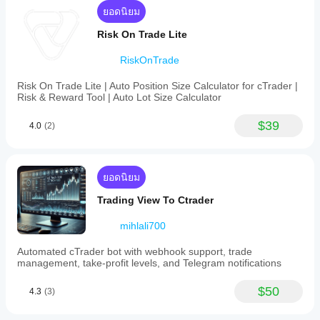
ในวันที่ 01.08. บอทหยุดทำงานระหว่างการทดสอบย้อน
ไฟล์การเพิ่ม
เดียวกันใน
สูงสุด
ยอดนิยม
หลังด้วยความเสี่ยงสูงสุดที่ 0.5 ล็อต นี่คือจุดที่ Max Daily 
ประสิทธิภาพ
ที่
และ
ทุกบัญชีหรือ
Drawdown 4900,- ทำงานได้ดี คุณสามารถเริ่มบอทอีกครั้ง
ให้มา
พฤติกรรม
ไม่?
Risk On Trade Lite
ในวันถัดไปวันที่ 02.08. ตามปกติ
ภายใต้
ประสิทธิภาพ
สภาวะ
RiskOnTrade
อาจแตกต่าง
ตลาดที่
กันไปขึ้นอยู่
แตกต่าง
Risk On Trade Lite | Auto Position Size Calculator for cTrader |
กับเงื่อนไข
กัน ทำ
Risk & Reward Tool | Auto Lot Size Calculator
ของ
Backtest
โบรกเกอร์ ส
cBot ของ
$39
เปรด และ
4.0
(2)
คุณบน
คุณภาพการ
ข้อมูล
พารามิเตอร์ PROP FIRM
ดำเนินการ
ตลาดใน
การทดสอบ
อดีตใน
บอทใน
ยอดนิยม
cTrader
สภาพ
Initial Equity Drawdown:
Windows
Trading View To Ctrader
แวดล้อมของ
และ Mac
หมายถึงทุนเริ่มต้นเมื่ออัลกอริทึมเริ่มทำงาน 
คุณเองช่วย
mihlali700
ให้คุณเข้าใจ
ตัวอย่างเช่น กับบัญชี 100k คุณตั้งค่า 5,000,- และบอทจะ
ว่ามันทำงาน
หยุดที่ 95,000,-
Automated cTrader bot with webhook support, trade
อย่างไรใน
management, take-profit levels, and Telegram notifications
การใช้งาน
จริง
$50
4.3
(3)
Highest Equity Drawdown: