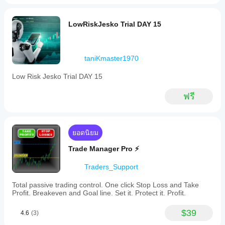
Max Profit Target:
ที่นี่คุณสามารถป้อนเป้าหมายกำไรที่คุณต้องการบรรลุ
LowRiskJesko Trial DAY 15
ดังนั้นคุณไม่ต้องกลัวว่าทุนจะวิ่งไปที่ 10,000,- ในช่วงที่คุณ
ไม่อยู่ แล้วพบในตอนเย็นว่าบัญชีอาจติดลบ
taniKmaster1970
Low Risk Jesko Trial DAY 15
Max Daily Equity Drawdown:
ฟรี
ผมเขียนโปรแกรมเครื่องมือนี้เพื่อให้คุณสามารถรอดพ้น
จากการลดลงรายวันในทุกบริษัท prop
ในแต่ละวันใหม่ ตามเวลาของเซิร์ฟเวอร์ บอทจะตรวจสอบ
ยอดนิยม
ทุนปัจจุบันรวมตำแหน่งเปิดทั้งหมด 
เครื่องหมายนี้จะกลายเป็นค่ามาตรฐานสำหรับการขาดทุน
Trade Manager Pro ⚡
รายวันที่อนุญาตสูงสุด
Traders_Support
คุณยังสามารถใช้สำหรับการปรับแต่ง backtest เป็นเครื่อง
มือที่มีประโยชน์ เพราะช่วยให้การปรับแต่งแม่นยำมากขึ้น 
Total passive trading control. One click Stop Loss and Take
Profit. Breakeven and Goal line. Set it. Protect it. Profit.
ผมตั้งค่า 3100 เป็น max Drawdown สำหรับบัญชี 100k 
คุณยังสามารถเปลี่ยนค่าและรับความเสี่ยงสูงขึ้น เช่น เทรด
$39
4.6
(3)
ด้วย 0.8 ล็อต แต่ต้องมี buffer บ้าง