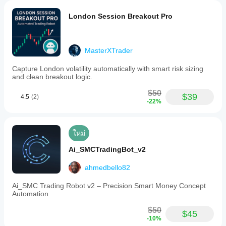
ที่นี่ การหยุดจะถูกกำหนดตามทุนสูงสุด
London Session Breakout Pro
ถ้า ตัวอย่างเช่น ทุนถึงจุดสูงสุดหลังจากเวลาหนึ่ง จากนั้น
การหยุดจะถูกตั้งตามนี้ 
แม้ว่าทุนจะเพิ่มขึ้นในระหว่างวัน เช่น กับตำแหน่งเปิด
MasterXTrader
ทั้งหมด จาก 10,000,- เป็น 11,000,- และลดลงอีกครั้งเป็น 
10,000,- , จุดสูงสุดใหม่คือ 11,000,- และถ้าคุณตั้งหยุดที่ 
Capture London volatility automatically with smart risk sizing
1,000,- คุณจะถูกหยุดที่ 10,000,-
and clean breakout logic.
$50
$39
4.5
(2)
คุณยังสามารถใช้เครื่องมือนี้สำหรับการปรับแต่ง แต่จะไม่
-22%
แม่นยำเท่า เพราะอย่างที่เรากล่าว ชัยชนะของวันหนึ่ง
สามารถถือเป็นค่ามาตรฐานใหม่ เพื่อกำหนดการลดลง
ที่แท้จริง คุณต้องพิจารณาทั้งยอดเงินสูงสุดและทุนต่ำสุด 
ใหม่
และความแตกต่างนั้นคือการลดลงสูงสุดที่แท้จริง
Ai_SMCTradingBot_v2
เครื่องมือนี้เหมาะสำหรับตัวอย่างเช่น หากคุณเทรดบัญชี
ของคุณจาก 100k เป็น 150k เพื่อที่คุณจะได้ป้องกันทุนที่ 
ahmedbello82
120k
ยังเหมาะสำหรับกรณีที่บริษัท prop ของคุณต้องการ trailing 
Ai_SMC Trading Robot v2 – Precision Smart Money Concept
Automation
drawdown บนทุน
$50
$45
-10%