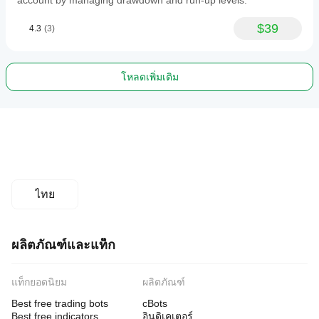
account by managing drawdown and run-up levels.
 และผมจะให้การอัปเดตตลอดชีพแก่คุณ
$39
4.3
(3)
ไม่มี Martingale
อัตโนมัติ 100% ทำงาน 24 ชั่วโมง
โหลดเพิ่มเติม
พร้อมใช้งานทันที
ผลิต 100% ในเยอรมนี
คุณวางใจได้ว่ารูปภาพทั้งหมดบนเว็บไซต์ถูกต้องและ
ข้อมูลทั้งหมดเป็นความจริง
ไทย
โปรดติดต่อผมหากมีคำถามใดๆ
ด้วยความนับถือ,
ผลิตภัณฑ์และแท็ก
Luke
แท็กยอดนิยม
ผลิตภัณฑ์
Best free trading bots
cBots
Best free indicators
อินดิเคเตอร์