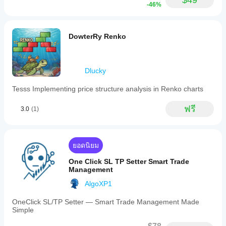
$49
-46%
ได้รับอนุญาตให้เทรดเมื่อใด บอทจะไม่หยุด แต่ตั้งแต่ 
14:36 สัญญาณจะเริ่มทำงานอีกครั้งและตำแหน่ง
สามารถเปิดได้
DowterRy Renko
คุณยังสามารถเลือกปิดตำแหน่งทั้งหมดในคืนวันศุกร์ 
โดยตั้ง Non-Trade Start: 20:00 และ Non-Trade End: 
Dlucky
22:00
สิ่งที่ไม่ทำงานคือถ้าคุณตั้ง "Trade on Saturday" เป็น 
Tesss Implementing price structure analysis in Renko charts
"no" หวังว่าตำแหน่งทั้งหมดจะปิดอัตโนมัติในวันศุกร์ ซึ่ง
ใช้ได้เฉพาะวันศุกร์เท่านั้น เพราะที่นี่ใช้เวลา Non-Trade 
ฟรี
3.0
(1)
End 22:00 สำหรับสัญญาณเท่านั้น ในวันอื่นๆ จะปิดที่ 
00:00 หากตั้ง “no” สำหรับวันถัดไป
ยอดนิยม
ค่าเริ่มต้นจะเป็น 23:59:59-00:00:59 หมายความว่า 
Algo ทำงานต่อเนื่องโดยไม่มีการหยุด หากคุณต้องการ
One Click SL TP Setter Smart Trade
Management
หยุดในวันใดวันหนึ่งหรือหลายวัน จำเป็นต้องตั้งค่า 
"Non-Trade End Time" ก่อน 
00:00
 เช่น จาก 23:50-
AlgoXP1
23:59
 มิฉะนั้นจะไม่ทำงานในวันนั้น 
OneClick SL/TP Setter — Smart Trade Management Made
ยกเว้นวันศุกร์ ในวันนั้นคุณต้องตั้ง 22:00 (UTC+0) เป็น
Simple
เวลาสิ้นสุด non-trade สูงสุด เพราะตลาดปิดในเวลานั้น