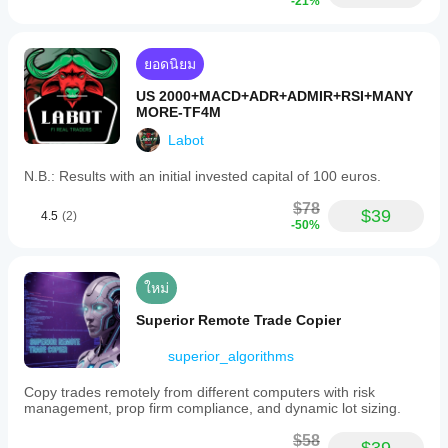
กำไร
-21%
การกำหนดความเสี่ยงสูงสุดที่ 0.5 ล็อตสำหรับบัญชี 
100k คือจำนวนล็อตสูงสุดที่คุณใช้เพื่อหลีกเลี่ยงการ
ยอดนิยม
ทำลายการลดลงรายวัน 5,000,- Max Balance DD ต่ำ
กว่า 13,000,- ดังนั้น Max Drawdown 10,000,- ถูก
US 2000+MACD+ADR+ADMIR+RSI+MANY
ทำลายอย่างน้อยหนึ่งครั้ง
MORE-TF4M
ด้วย 0.3 ล็อต Max Balance DD และ Daily DD ไม่ถูก
Labot
ทำลายใน backtest เพราะ Daily DD ต่ำกว่า 3100,- 
และ Max Balance ต่ำกว่า 8000,- ดังนั้นคุณต้องตัดสิน
N.B.: Results with an initial invested capital of 100 euros.
ใจเองว่าคุณรับความเสี่ยงเท่าไหร่
$78
$39
แน่นอน คุณสามารถใช้กับโบรกเกอร์ใดก็ได้ บริษัท 
4.5
(2)
-50%
prop trading หรือกับทุนของคุณเองและสัญลักษณ์อื่นๆ 
ได้
อย่าลืมเปลี่ยนชื่อสัญลักษณ์ของโบรกเกอร์อื่นหาก 
ใหม่
Nasdaq มีชื่อแตกต่างกัน
Superior Remote Trade Copier
และสำคัญที่คุณต้องใส่ชื่อส่วนตัวในหน้าต่าง
superior_algorithms
พารามิเตอร์ "cBotLabel" ซึ่งจะเพิ่มโอกาสไม่ถูกตรวจ
จับโดยบริษัท prop หากหลายคนใช้ EA เดียวกัน
Copy trades remotely from different computers with risk
อย่างไรก็ตาม ในช่วงท้าทายนี้ไม่น่าจะเป็นปัญหา
management, prop firm compliance, and dynamic lot sizing.
โปรดจำไว้ว่า กับโบรกเกอร์อื่น ผลลัพธ์อาจแตกต่างกัน
$58