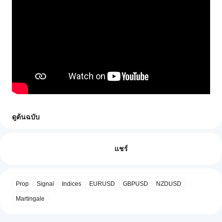
ดูต้นฉบับ
โปรไฟล์การเทรด
ฉันจะ
เริ่ม cBot
รีวิว: 0
ได้
แชร์
อย่างไร?
หลังจาก
แอป
ติดตั้ง ให้
รีวิวจากลูกค้า
Prop
Signal
Indices
EURUSD
GBPUSD
NZDUSD
cTrader
เริ่ม
อินส
ใดบ้าง
แตนซ์บน
Martingale
5
4
3
2
ทั้งหมด
คลาวด์
ที่
หรือบน
รองรับ