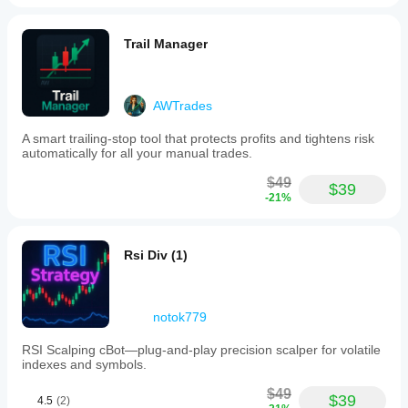
Trail Manager
Highest Balance Drawdown:
นั่นคือการลดลงจากยอดเงินสูงสุดถึงทุนต่ำสุด มีความ
AWTrades
แม่นยำกว่าการลดลงทุนสูงสุดและการลดลงยอดเงินจาก
แพลตฟอร์ม CTrader 
A smart trailing-stop tool that protects profits and tightens risk
automatically for all your manual trades.
$49
$39
-21%
หมายเหตุ!
ตัวอย่างเช่น หากคุณหยุดบอทระหว่างทาง หลังจากรี
Rsi Div (1)
สตาร์ท Initial Equity Drawdown จะไม่อยู่ที่ 95,000,- 
ตามตัวอย่างข้างต้น แต่จะถูกกำหนดใหม่ตามยอดเงิน
ปัจจุบัน
notok779
คิดถึง buffer บ้างเนื่องจากเหตุการณ์ตลาดที่ไม่คาดคิด 
อัลกอริทึมไม่สามารถหยุดได้แม่นยำถึงสตางค์
RSI Scalping cBot—plug‑and‑play precision scalper for volatile
indexes and symbols.
ขึ้นอยู่กับระดับหยุดที่ถึงก่อน บอทจะหยุดและปิด
ตำแหน่งทั้งหมดโดยอัตโนมัติ เช่นเดียวกับเป้าหมาย
$49
$39
4.5
(2)