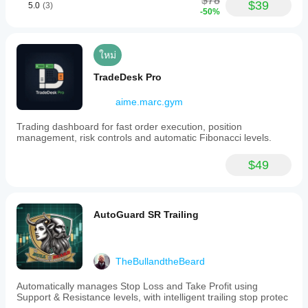
$78
$39
5.0
(3)
-50%
วันหยุดสุดสัปดาห์วันเสาร์และอาทิตย์ไม่สำคัญตอนนี้ ผม
เขียนโปรแกรมไว้สำหรับกรณีที่คุณเทรดกับโบรกเกอร์ที่
ตลาดเปิดในวันหยุดสุดสัปดาห์ ตราบใดที่แพลตฟอร์ม C-
ใหม่
trader ไม่ทำงานเนื่องจากตลาดปิด 2 วันนี้จะไม่ถูกนับใน
ตรรกะการเทรด แต่ถ้าคุณตั้งค่า "Trade on Sunday" 
TradeDesk Pro
เป็น "No" ตำแหน่งที่เปิดในช่วงเปิดตลาดวันอาทิตย์ 
(ตั้งแต่ 22:00) จะไม่ถูกนำมาพิจารณา
aime.marc.gym
Trading dashboard for fast order execution, position
และสิ่งที่คุณต้องรู้เพิ่มเติม การตั้งค่าจะใช้เวลาของ
management, risk controls and automatic Fibonacci levels.
เซิร์ฟเวอร์ (UTC+0) คุณต้องลองตั้งค่าที่เหมาะสมกับ
โซนเวลาของคุณเอง
$49
สรุปคือ:
 ตำแหน่งทั้งหมดจะถูกปิดที่ 00:00 หากคุณป้อน
คำว่า "no" สำหรับวันถัดไป หรือจะปิดตามเวลาเริ่ม non-
AutoGuard SR Trailing
trade หลังจากนั้นตำแหน่งจะเปิดใหม่ตามปกติและ
ดำเนินการจนถึงเวลาเริ่ม non-trade หรือวัน non-trade 
ถัดไป และคุณสามารถหยุดเซสชันการเทรดในวัน
TheBullandtheBeard
อังคารเพียงไม่กี่นาที หยุดชั่วคราวในวันพุธ และเทรดต่อ
ในวันพฤหัสบดีถึงวันศุกร์จนตลาดปิด
Automatically manages Stop Loss and Take Profit using
Support & Resistance levels, with intelligent trailing stop protec