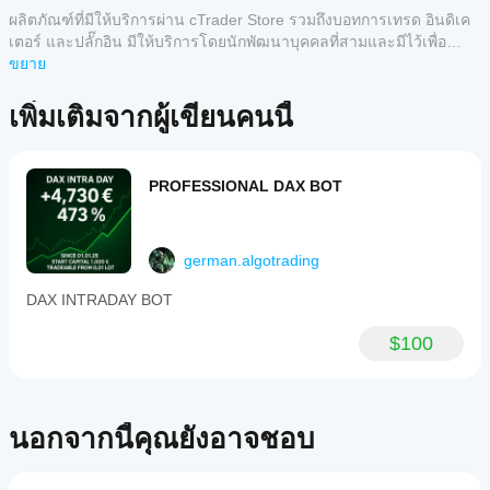
เครื่อง
ของ
ยังไม่มี
cBots?
ผลิตภัณฑ์ที่มีให้บริการผ่าน cTrader Store รวมถึงบอทการเทรด อินดิเค
cBot
รีวิว
แอป
เตอร์ และปลั๊กอิน มีให้บริการโดยนักพัฒนาบุคคลที่สามและมีไว้เพื่อ
สำหรับ
ฉันจะ
cTrader
วัตถุประสงค์ในการเข้าถึงข้อมูลและทางเทคนิคเท่านั้น cTrader Store
ขยาย
ลิตภัณฑ์
ทดสอบ
ทั้งหมด
นี้ หาก
ไม่ใช่โบรกเกอร์และไม่ได้ให้คำแนะนำการลงทุน คำแนะนำส่วนบุคคล
ประสิทธิภาพ
รองรับ
เคยลอง
หรือการรับประกันผลการดำเนินงานในอนาคต
เพิ่มเติมจากผู้เขียนคนนี้
การ
ของ cBot ได้
แล้ว ขอ
ดำเนิน
อย่างไร?
เชิญมา
การ
รัน cBot
เป็นคน
cBots บน
ฉันควรเพิ่ม
บนบัญชี
แรกที่
PROFESSIONAL DAX BOT
คลาวด์
ประสิทธิภาพ
ทดลองที่
บอกคน
ในขณะที่
การตั้งค่า
สะอาด
อื่น!
มีเพียง
(ไม่มีเทรด
cBot เพื่อ
cTrader
ก่อนหน้า)
german.algotrading
ผลลัพธ์ที่ดี
Windows
และ
ขึ้นหรือไม่?
และ Mac
DAX INTRADAY BOT
ติดตาม
เท่านั้นที่
การเพิ่ม
กิจกรรม
ฉันควรปรับ
รองรับ
ประสิทธิภาพ
ของมัน
$100
พารามิเตอร์
การ
cBot สำหรับ
เมื่อเวลา
cBot ก่อน
ดำเนิน
โบรกเกอร์
ผ่านไป มุ่ง
การบน
และสภาวะ
รันหรือไม่?
เน้นไปที่
เครื่อง
ตลาดของ
คุณสามารถ
ความ
คุณสามารถ
cBot จะ
นอกจากนี้คุณยังอาจชอบ
เริ่ม cBot ด้วย
สม่ำเสมอ
ปรับปรุง
แสดง
พารามิเตอร์
การ
ประสิทธิภาพ
ประสิทธิภาพ
เริ่มต้นหรือใช้
ขาดทุน
ได้อย่างมาก