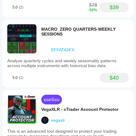
$78
$39
5.0
(2)
-50%
บอทมีโค้ดใหม่ที่รู้จักตำแหน่งเปิดที่มีอยู่ ดังนั้นถ้าคุณ
หยุดบอทระหว่างทาง ตำแหน่งเปิดทั้งหมดจะถูกจัดการ
MACRO_ZERO QUARTERS-WEEKLY
เหมือนกับว่าไม่เคยหยุด
SESSIONS
ถ้าจำเป็น ผมจะแนะนำวิธีติดตั้งบอทให้คุณ 
EFFATA3FX
Analyze quarterly cycles and weekly seasonality patterns
เพื่อให้การทดสอบย้อนหลังทำงานได้ถูกต้อง จำเป็นต้อง
across multiple instruments with historical bias data
ป้อน „Tick Data from server accurate“
$40
5.0
(1)
แน่นอน บอทนี้ฟรีและคุณสามารถปรับแต่งได้สำหรับค่า
ทั้งหมดและสัญลักษณ์ต่างๆ การตั้งค่าของบอท 
"Quantum" อื่นๆ ของผมก็สามารถนำมาใช้ที่นี่ได้
ยอดนิยม
VegaXLR - cTrader Account Protector
ไม่ว่าคุณจะซื้อ Prop Firm Bot ตัวไหน คุณจะได้รับการ
vegaxlr
ตั้งค่าอื่นๆ ของผมทั้งหมดผ่านไฟล์ cbotset (EURUSD, 
NZDUSD, USTEC ฯลฯ)
This is an advanced tool designed to protect your trading