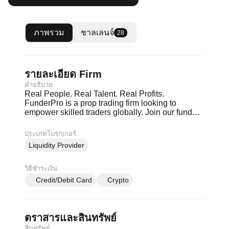
ภาพรวม
ชาลเลนจ์
28
รายละเอียด Firm
คำอธิบาย
Real People. Real Talent. Real Profits.
FunderPro is a prop trading firm looking to
empower skilled traders globally. Join our funded
trader program and manage up to $200k in funds.
FunderPro's mission can be achieved only if we
ประเภทโบรกเกอร์
turn words into action. FAIR RULES: No trailing
Liquidity Provider
drawdowns, No time limits, Rewards paid fast
วิธีชำระเงิน
Credit/Debit Card
Crypto
ตราสารและสินทรัพย์
สินทรัพย์