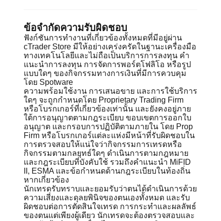
ข้อจำกัดความรับผิดชอบ
ฟังก์ชันการทำงานที่เกี่ยวข้องทั้งหมดที่มีอยู่ผ่าน
cTrader Store มีให้อย่างเคร่งครัดในฐานะเครื่องมือ
ทางเทคโนโลยีและไม่ถือเป็นบริการการลงทุน คำ
แนะนำการลงทุน การจัดการพอร์ตโฟลิโอ หรือรูป
แบบใดๆ ของกิจกรรมทางการเงินที่มีการควบคุม
โดย Spotware
ความพร้อมใช้งาน การเสนอขาย และการใช้บริการ
ใดๆ จะถูกกำหนดโดย Proprietary Trading Firm
หรือโบรกเกอร์ที่เกี่ยวข้องเท่านั้น และยังคงอยู่ภาย
ใต้การอนุญาตตามกฎระเบียบ ขอบเขตการออกใบ
อนุญาต และกรอบการปฏิบัติตามภายใน โดย Prop
Firm หรือโบรกเกอร์แต่ละแห่งมีหน้าที่รับผิดชอบใน
การตรวจสอบให้แน่ใจว่ากิจกรรมการเทรดหรือ
กิจกรรมตามกลยุทธ์ใดๆ ดำเนินการตามกฎหมาย
และกฎระเบียบที่บังคับใช้ รวมถึงคำแนะนำ MiFID
II, ESMA และข้อกำหนดด้านกฎระเบียบในท้องถิ่น
หากเกี่ยวข้อง
นักเทรดรับทราบและยอมรับว่าตนได้ดำเนินการด้วย
ความเสี่ยงและดุลยพินิจของตนเองทั้งหมด และรับ
ผิดชอบต่อการตัดสินใจเทรด การกระทำและผลลัพธ์
ของตนแต่เพียงผู้เดียว นักเทรดจะต้องตรวจสอบและ