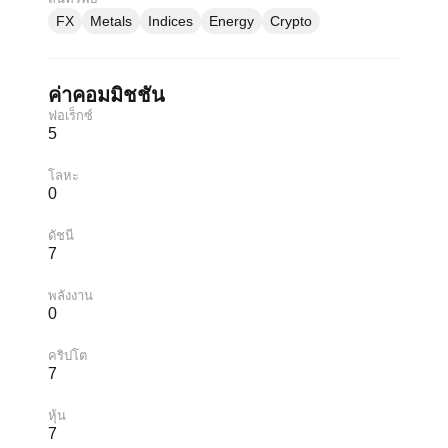
FX
Metals
Indices
Energy
Crypto
ค่าคอมมิชชัน
ฟอเร็กซ์
5
โลหะ
0
ดัชนี
7
พลังงาน
0
คริปโต
7
หุ้น
7