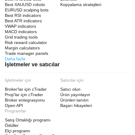
Best XAUUSD robots
Kopyalama stratejileri
EURUSD scalping bots
Best RSI indicators
Best ATR indicators
VWAP indicators
MACD indicators
Grid trading tools
Risk reward calculator
Margin calculators
Trade manager panels
Daha fazla
İşletmeler ve satıcılar
İşletmeler için
Satıcılar için
Broker'lar için cTrader
Satıcı olun
Prop'lar için cTrader
Ürün yayınlayın
Broker entegrasyonu
Ürünleri tanıtın
Open API
Başarı hikayeleri
Programlar
Satış Ortaklığı programı
Ödüller
Elçi programı