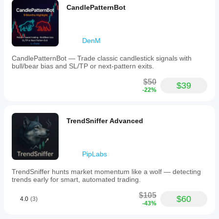
CandlePatternBot
DenM
CandlePatternBot — Trade classic candlestick signals with
bull/bear bias and SL/TP or next-pattern exits.
$50
$39
-22%
TrendSniffer Advanced
PipLabs
TrendSniffer hunts market momentum like a wolf — detecting
trends early for smart, automated trading.
$105
$60
4.0
(3)
-43%