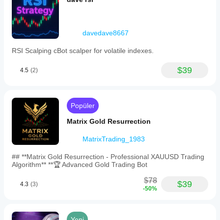
davedave8667
RSI Scalping cBot scalper for volatile indexes.
$39
4.5
(2)
Popüler
Matrix Gold Resurrection
MatrixTrading_1983
## **Matrix Gold Resurrection - Professional XAUUSD Trading
Algorithm** **🏆 Advanced Gold Trading Bot
$78
$39
4.3
(3)
-50%
Yeni