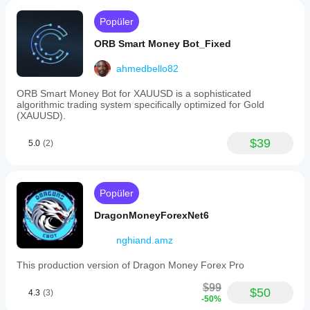
Popüler
ORB Smart Money Bot_Fixed
ahmedbello82
ORB Smart Money Bot for XAUUSD is a sophisticated
algorithmic trading system specifically optimized for Gold
(XAUUSD).
$39
5.0
(2)
Popüler
DragonMoneyForexNet6
nghiand.amz
This production version of Dragon Money Forex Pro
$99
$50
4.3
(3)
-50%