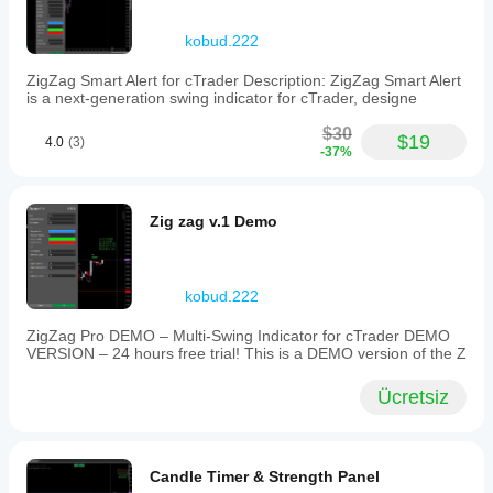
isteyenler
olur.
🧪 
Yazarın Test Ayarları
kobud.222
Başlangıç sermayesi: 
500 EUR
ZigZag Smart Alert for cTrader Description: ZigZag Smart Alert
is a next-generation swing indicator for cTrader, designe
$30
$19
4.0
(3)
-37%
Zig zag v.1 Demo
kobud.222
ZigZag Pro DEMO – Multi-Swing Indicator for cTrader DEMO
VERSION – 24 hours free trial! This is a DEMO version of the Z
Ücretsiz
Spread + Swap: 
AÇIK
Veri: 
Sunucudan Tick (doğru)
Candle Timer & Strength Panel