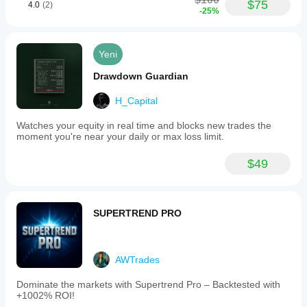
$75
4.0
(2)
-25%
Yeni
Drawdown Guardian
H_Capital
Watches your equity in real time and blocks new trades the
moment you're near your daily or max loss limit.
$49
SUPERTREND PRO
AWTrades
Dominate the markets with Supertrend Pro – Backtested with
+1002% ROI!