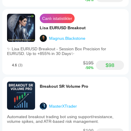
-50%
Canlı istatistikler
Lisa EURUSD Breakout
Magnus.Blackstone
✨ Lisa EURUSD Breakout - Session Box Precision for
EURUSD. Up to +855% in 30 Days✨
$195
$98
4.6
(3)
-50%
Breakout SR Volume Pro
MasterXTrader
Automated breakout trading bot using support/resistance,
volume spikes, and ATR-based risk management.
$100