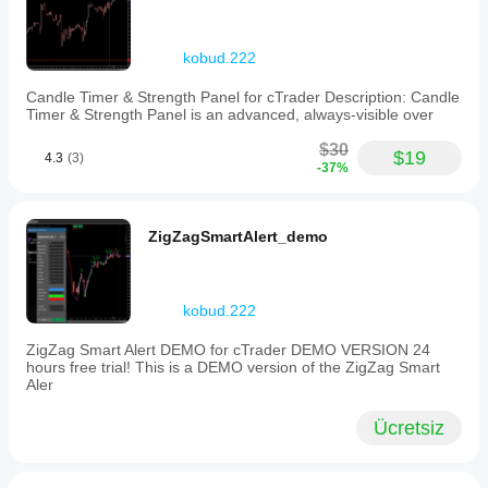
Komisyon: 
4.5 USD / 1 milyon USD
Platform: 
cTrader Masaüstü (Geri Test Modu)
📢 Diğer araçlar 
kobud.222
kobud.222
Bu yazardan daha fazla bot ve gösterge keşfedin — 
Candle Timer & Strength Panel for cTrader Description: Candle
TAM ve DEMO sürümleri de mevcuttur:
Timer & Strength Panel is an advanced, always-visible over
🔁 
Trailing stop yönetimi:
$30
$19
Trading_stop (bot)
4.3
(3)
-37%
Trading_stop Demo
📊 
Muma dayalı sistemler:
Candle Timer & Strength
ZigZagSmartAlert_demo
Candle Timer & Strength Demo
Candle Timer & Strength Panel
Candle Timer & Strength Panel Demo
kobud.222
🎯 
ZigZag & Fiyat Hareketi:
Zig zag v.1
ZigZag Smart Alert DEMO for cTrader DEMO VERSION 24
Zig zag v.1 Demo
hours free trial! This is a DEMO version of the ZigZag Smart
ZigZagSmartAlert
Aler
ZigZagSmartAlert_demo
Ücretsiz
🔬 
Trend ve kırılma:
TraderMaxBBFilterX
TraderMaxBBFilterX Demo