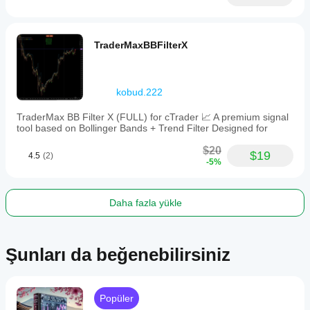
TraderMaxBBFilterX
kobud.222
TraderMax BB Filter X (FULL) for cTrader 📈 A premium signal
tool based on Bollinger Bands + Trend Filter Designed for
$20
$19
4.5
(2)
-5%
Daha fazla yükle
Şunları da beğenebilirsiniz
Popüler