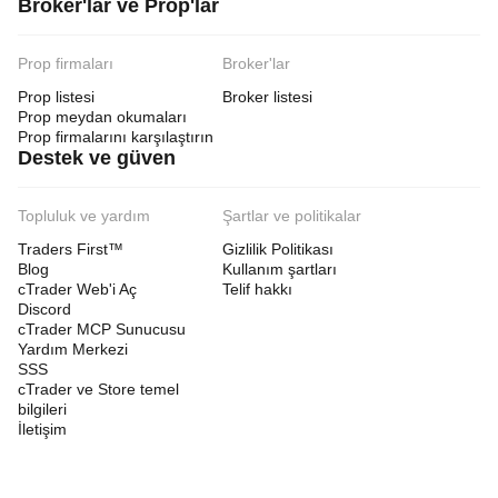
Broker'lar ve Prop'lar
Prop firmaları
Broker'lar
Prop listesi
Broker listesi
Prop meydan okumaları
Prop firmalarını karşılaştırın
Destek ve güven
Topluluk ve yardım
Şartlar ve politikalar
Traders First™
Gizlilik Politikası
Blog
Kullanım şartları
cTrader Web'i Aç
Telif hakkı
Discord
cTrader MCP Sunucusu
Yardım Merkezi
SSS
cTrader ve Store temel
bilgileri
İletişim