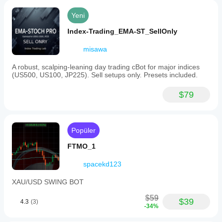
Yeni
Index-Trading_EMA-ST_SellOnly
misawa
A robust, scalping-leaning day trading cBot for major indices
(US500, US100, JP225). Sell setups only. Presets included.
$79
Popüler
FTMO_1
spacekd123
XAU/USD SWING BOT
$59
$39
4.3
(3)
-34%