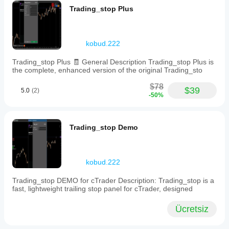
📉 
Dönüş & Salınım ticareti:
Trading_stop Plus
R S (Dönüş Gücü)
🔗 
cTrader Store’daki tam koleksiyona göz atın:
👉 kobud.222’den daha fazlasını görün
kobud.222
📩 Sorular? Öneriler? İndirim?
Trading_stop Plus 🧾 General Description Trading_stop Plus is
Profilimde iletişim: Robikobud
the complete, enhanced version of the original Trading_sto
$78
$39
5.0
(2)
-50%
Trading_stop Demo
kobud.222
Trading_stop DEMO for cTrader Description: Trading_stop is a
fast, lightweight trailing stop panel for cTrader, designed
Ücretsiz