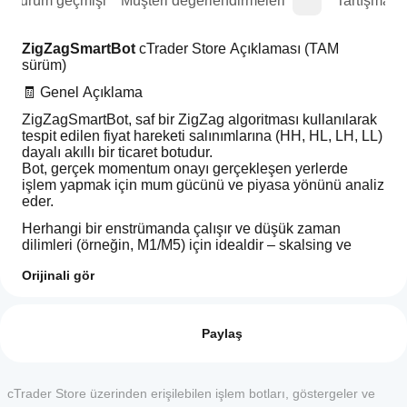
Sürüm geçmişi
Müşteri değerlendirmeleri
Tartışma
ZigZagSmartBot
 cTrader Store Açıklaması (TAM 
sürüm)
🧾 Genel Açıklama
ZigZagSmartBot, saf bir ZigZag algoritması kullanılarak 
tespit edilen fiyat hareketi salınımlarına (HH, HL, LH, LL) 
dayalı akıllı bir ticaret botudur.
Bot, gerçek momentum onayı gerçekleşen yerlerde 
işlem yapmak için mum gücünü ve piyasa yönünü analiz 
eder.
Herhangi bir enstrümanda çalışır ve düşük zaman 
dilimleri (örneğin, M1/M5) için idealdir – skalsing ve 
günlük işlem için mükemmeldir.
Orijinali gör
⚠️ YAZARDAN ÖNEMLİ BİLGİ
İşlem profili
cBot'u
Bu bot, gerçek (Canlı) hesapta olduğu gibi spread ve 
nasıl
Değerlendirmeler: 0
swap dahil en gerçekçi koşullarda test edilmiştir.
başlatırım?
Paylaş
Kurulumdan
❗ 
UNUTMAYIN:
 Bu bot “kur ve unut” aracı değildir.
cBotlar, hangi
sonra
Kararlarınıza destek olmak için tasarlanmıştır, tamamen 
cTrader
cBot'un bir
yerine geçmek için değil.
cTrader Store üzerinden erişilebilen işlem botları, göstergeler ve
Müşteri değerlendirmeleri
uygulamaları
bulut veya