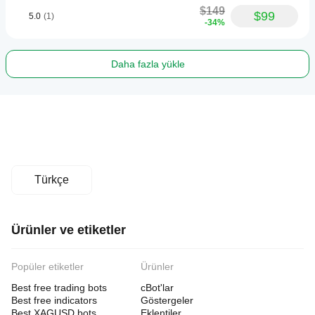
$149
$99
5.0
(1)
-34%
Daha fazla yükle
Türkçe
Ürünler ve etiketler
Popüler etiketler
Ürünler
Best free trading bots
cBot'lar
Best free indicators
Göstergeler
Best XAGUSD bots
Eklentiler