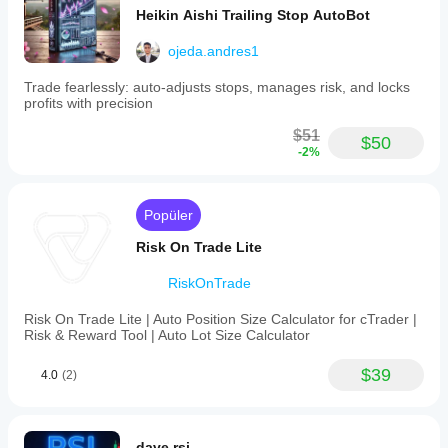
Heikin Aishi Trailing Stop AutoBot
ojeda.andres1
Trade fearlessly: auto-adjusts stops, manages risk, and locks
profits with precision
$51
$50
-2%
Popüler
Risk On Trade Lite
RiskOnTrade
Risk On Trade Lite | Auto Position Size Calculator for cTrader |
Risk & Reward Tool | Auto Lot Size Calculator
$39
4.0
(2)
dave rsi