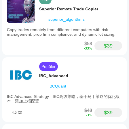
Superior Remote Trade Copier
superior_algorithms
Copy trades remotely from different computers with risk
management, prop firm compliance, and dynamic lot sizing.
$58
$39
-33%
Popüler
IBC_Advanced
IBCQuant
IBC Advanced Strategy - IBC高级策略，基于马丁策略的优化版
本，添加止损配置
$40
$39
4.5
(2)
-3%