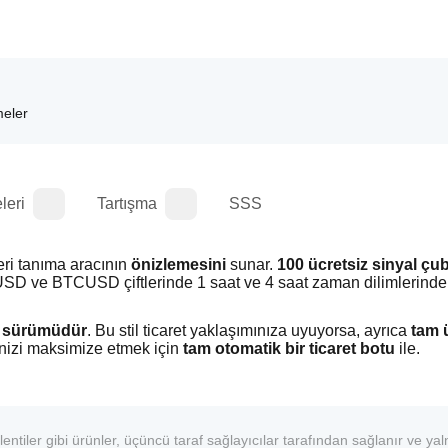
meler
leri
Tartışma
SSS
ri tanıma aracının 
önizlemesini
 sunar. 
100 ücretsiz sinyal ç
UUSD ve BTCUSD çiftlerinde 1 saat ve 4 saat zaman dilimlerinde ç
mo sürümüdür
. Bu stil ticaret yaklaşımınıza uyuyorsa, ayrıca 
tam ü
inizi maksimize etmek için 
tam otomatik bir ticaret botu
 ile.
entiler gibi ürünler, üçüncü taraf sağlayıcılar tarafından sağlanır ve yal