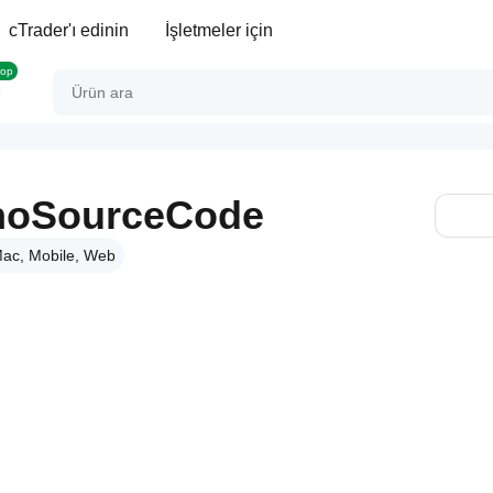
cTrader'ı edinin
İşletmeler için
rop
_noSourceCode
ac, Mobile, Web