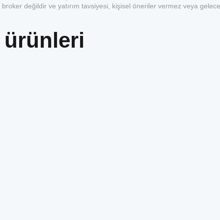
 broker değildir ve yatırım tavsiyesi, kişisel öneriler vermez veya gelece
 ürünleri
1