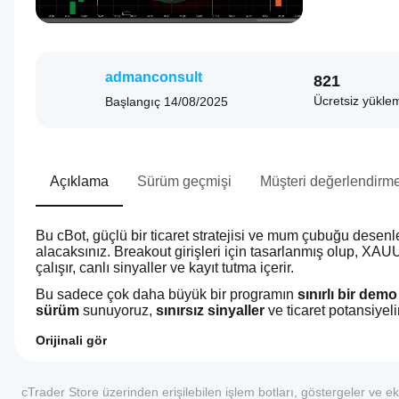
admanconsult
821
Ücretsiz yükle
Başlangıç
14/08/2025
Açıklama
Sürüm geçmişi
Müşteri değerlendirme
Bu cBot, güçlü bir ticaret stratejisi ve mum çubuğu desenle
alacaksınız. Breakout girişleri için tasarlanmış olup, XA
çalışır, canlı sinyaller ve kayıt tutma içerir.
Bu sadece çok daha büyük bir programın 
sınırlı bir de
sürüm
 sunuyoruz, 
sınırsız sinyaller
 ve ticaret potansiyel
Orijinali gör
0.0
İşlem profili
cBot'u
nasıl
cTrader Store üzerinden erişilebilen işlem botları, göstergeler ve ekl