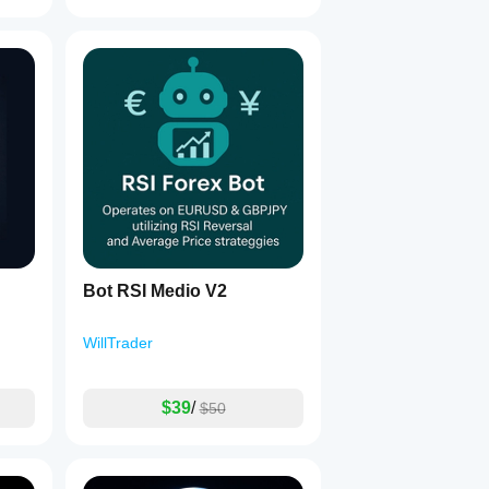
Bot RSI Medio V2
WillTrader
$39
/
$50