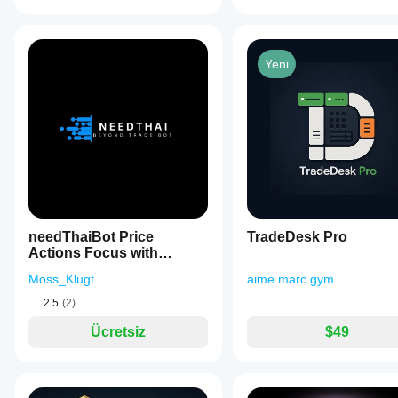
Yeni
needThaiBot Price
TradeDesk Pro
Actions Focus with
Spread Limit
Moss_Klugt
aime.marc.gym
2.5
(2)
Ücretsiz
$49