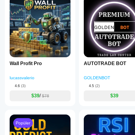
Wall Profit Pro
AUTOTRADE BOT
lucassvalerio
GOLDENBOT
4.6
(3)
4.5
(2)
$39
/
$39
$78
Popüler