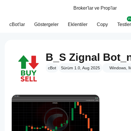
Broker'lar ve Prop'lar
P
cBot'lar
Göstergeler
Eklentiler
Copy
Testler
B_S Zignal Bot
cBot
Sürüm 1.0, Aug 2025
Windows, M