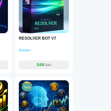
RESOLVER BOT V7
Goulart
$49
/
$90
Yeni