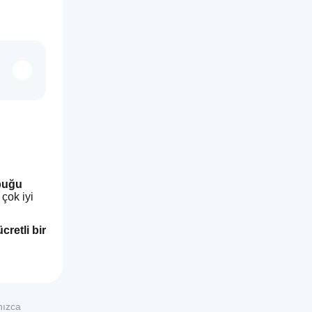
ubuğu
ok iyi 
cretli bir 
nızca