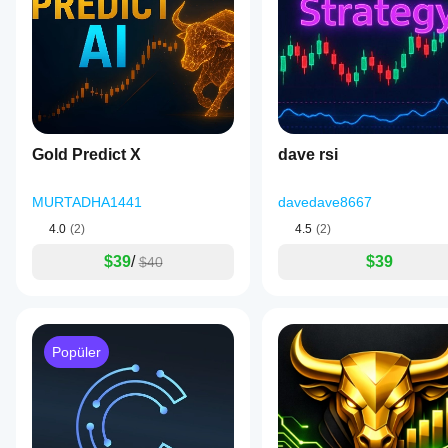
Gold Predict X
dave rsi
MURTADHA1441
davedave8667
4.0
(2)
4.5
(2)
$39
/
$39
$40
Popüler