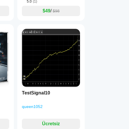
5.0
(1)
$49
/
$98
TestSignal10
queen1052
Ücretsiz