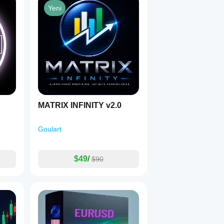
Yeni
MATRIX INFINITY v2.0
Goulart
$49
/
$90