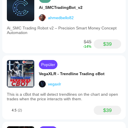
Ai_SMCTradingBot_v2
ahmedbello82
Ai_SMC Trading Robot v2 – Precision Smart Money Concept
Automation
$45
$39
-14%
Popüler
VegaXLR - Trendline Trading cBot
vegaxlr
This is a cBot that will detect trendlines on the chart and open
trades when the price interacts with them.
$39
4.5
(2)