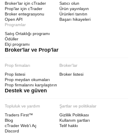
Broker'lar için cTrader
Satıcı olun
Prop'lar için cTrader
Ürün yayınlayın
Broker entegrasyonu
Ürünleri tanıtın
Open API
Başarı hikayeleri
Programlar
Satış Ortaklığı programı
Ödüller
Elçi programı
Broker'lar ve Prop'lar
Prop firmaları
Broker'lar
Prop listesi
Broker listesi
Prop meydan okumaları
Prop firmalarını karşılaştırın
Destek ve güven
Topluluk ve yardım
Şartlar ve politikalar
Traders First™
Gizlilik Politikası
Blog
Kullanım şartları
cTrader Web'i Aç
Telif hakkı
Discord