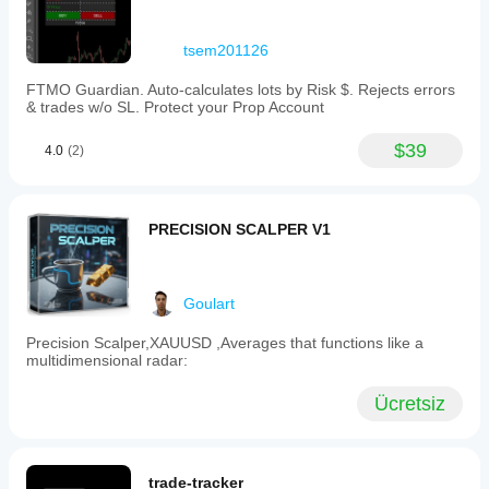
tsem201126
FTMO Guardian. Auto-calculates lots by Risk $. Rejects errors
& trades w/o SL. Protect your Prop Account
$39
4.0
(2)
PRECISION SCALPER V1
Goulart
Precision Scalper,XAUUSD ,Averages that functions like a
multidimensional radar:
Ücretsiz
trade-tracker