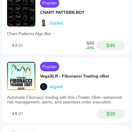
Popüler
CHART PATTERN BOT
Goulart
Chart Patterns Algo Bot
$80
$46
4.3
(3)
-43%
Popüler
VegaXLR - Fibonacci Trading cBot
vegaxlr
Automate Fibonacci trading with this cTrader cBot—advanced
risk management, alerts, and seamless order execution.
$39
4.5
(2)