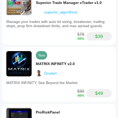
Superior Trade Manager cTrader v1.0
framework.
İşlem profili
superior_algorithms
Manage your trades with auto lot sizing, breakeven, trailing
stops, prop firm drawdown limits, and max spread guards.
$78
$39
-50%
Yeni
MATRIX INFINITY v2.0
Goulart
MATRIX INFINITY, See Beyond the Market.
$90
$49
-46%
ProRiskPanel