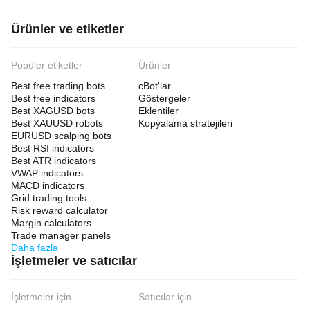
Ürünler ve etiketler
Popüler etiketler
Ürünler
Best free trading bots
cBot'lar
Best free indicators
Göstergeler
Best XAGUSD bots
Eklentiler
Best XAUUSD robots
Kopyalama stratejileri
EURUSD scalping bots
Best RSI indicators
Best ATR indicators
VWAP indicators
MACD indicators
Grid trading tools
Risk reward calculator
Margin calculators
Trade manager panels
Daha fazla
İşletmeler ve satıcılar
İşletmeler için
Satıcılar için