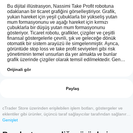
Bu dijital illüstrasyon, Nassimi Take Profit robotuna 
odaklanan bir ticaret grafiğini görselleştiriyor. Grafik, 
yukarı hareket için yeşil çubuklarla bir yükseliş yutan 
mum formasyonunu ve aşağı hareket için kırmızı 
çubuklarla bir düşüş yutan mum formasyonunu 
gösteriyor. Ticaret robotu, grafikler, çizgiler ve çeşitli 
finansal göstergelerle çevrili, şık ve geleceğe dönük 
otomatik bir sistem arayüzü ile simgelenmiştir. Ayrıca, 
görüntüde stop loss ve take profit seviyeleri gibi risk 
yönetiminin temel unsurları da yer almakta ve bunlar 
grafik üzerinde çizgiler olarak temsil edilmektedir. Genel 
stil modern, temiz ve teknoloji esintili olup, otomatik 
Orijinali gör
ticaretin profesyonel ve görsel olarak etkileyici bir 
temsilini yaratmaktadır.
cBot'u
YZ özeti
nasıl
Değerlendirmeler: 1
Nassimi
başlatırım?
Paylaş
Take
Profit
5
Kurulumdan
100 %
is
cBotlar, hangi
sonra
4
0 %
an
cTrader
cBot'un bir
cTrader Store üzerinden erişilebilen işlem botları, göstergeler ve
automated
3
uygulamaları
0 %
bulut veya
trading
eklentiler gibi ürünler, üçüncü taraf sağlayıcılar tarafından sağlanır
yerel
tarafından
robot
2
0 %
ve yalnızca bilgilendirme ve teknik erişim amaçlarıyla sunulur.
Genişlet
örneğini
designed
destekleniyor?
cTrader Store bir broker değildir ve yatırım tavsiyesi, kişisel öneriler
1
0 %
to
başlatın.
Tüm cTrader
vermez veya gelecekteki performansı garanti etmez.
operate