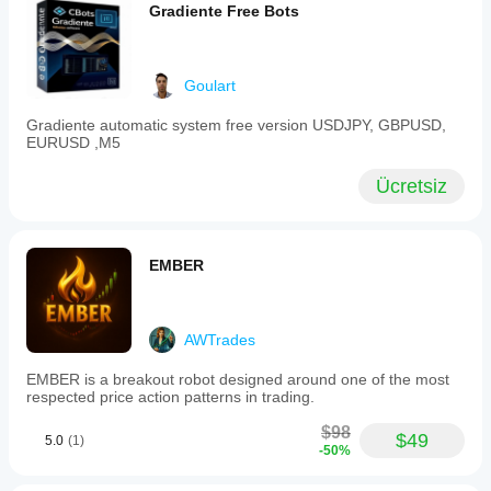
Gradiente Free Bots
Goulart
Gradiente automatic system free version USDJPY, GBPUSD,
EURUSD ,M5
Ücretsiz
EMBER
AWTrades
EMBER is a breakout robot designed around one of the most
respected price action patterns in trading.
$98
$49
5.0
(1)
-50%