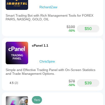
various
financial
RichardZaw
indicators
and
Smart Trading Bot with Rich Management Tools for FOREX
graphical
PAIRS, NASDAQ, GOLD, OIL
elements
to
$100
$50
support
-50%
automated
trading
decisions.
This
cPanel 1.1
product
focuses
on
visualizing
ChrisSpire
and
executing
Simple and Effective Trading Panel with On-Screen Statistics
trades
and Trade Management Options.
based
on
$78
price
$39
4.5
(2)
-50%
action
patterns
within
a
Yeni
clean,
professional