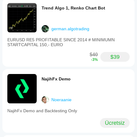
Trend Algo 1, Renko Chart Bot
german.algotrading
EURUSD RE5 PROFITABLE SINCE 2014 # MINIMUMN
STARTCAPITAL 150,- EURO
$40
$39
-3%
NajihFx Demo
Noeraanie
NajihFx Demo and Backtesting Only
Ücretsiz