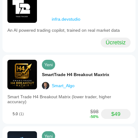
infra.devstudio
An AI powered trading copilot, trained on real market data
Ücretsiz
Yeni
SmartTrade H4 Breakout Maxtrix
Smart_Algo
Smart Trade H4 Breakout Matrix (lower trader, higher
accuracy)
$98
$49
5.0
(1)
-50%
Yeni