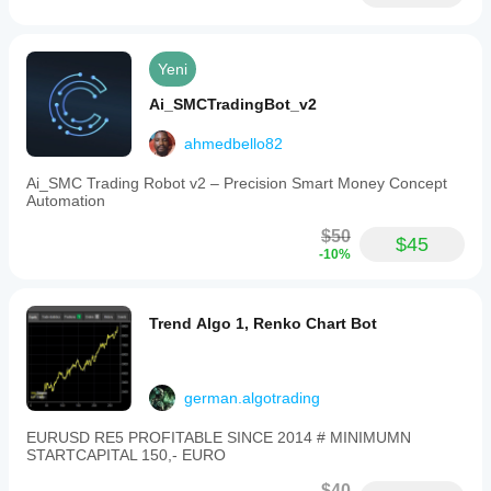
Yeni
Ai_SMCTradingBot_v2
ahmedbello82
Ai_SMC Trading Robot v2 – Precision Smart Money Concept
Automation
$50
$45
-10%
Trend Algo 1, Renko Chart Bot
german.algotrading
EURUSD RE5 PROFITABLE SINCE 2014 # MINIMUMN
STARTCAPITAL 150,- EURO
$40