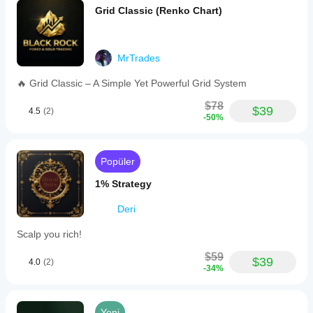
Grid Classic (Renko Chart)
MrTrades
🔥 Grid Classic – A Simple Yet Powerful Grid System
$78
$39
4.5
(2)
-50%
Popüler
1% Strategy
Deri
Scalp you rich!
$59
$39
4.0
(2)
-34%
Yeni