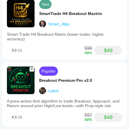
Yeni
SmartTrade H4 Breakout Maxtrix
Smart_Algo
Smart Trade H4 Breakout Matrix (lower trader, higher
accuracy)
$98
$49
5.0
(1)
-50%
Popüler
Breakout Premium Pro v2.0
Labot
A price-action-first algorithm to trade Breakout, Approach, and
Return around prior High/Low levels—with Prop-style risk
$97
$49
4.3
(3)
-50%