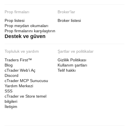
Prop firmaları
Broker'lar
Prop listesi
Broker listesi
Prop meydan okumaları
Prop firmalarını karşılaştırın
Destek ve güven
Topluluk ve yardım
Şartlar ve politikalar
Traders First™
Gizlilik Politikası
Blog
Kullanım şartları
cTrader Web'i Aç
Telif hakkı
Discord
cTrader MCP Sunucusu
Yardım Merkezi
SSS
cTrader ve Store temel
bilgileri
İletişim