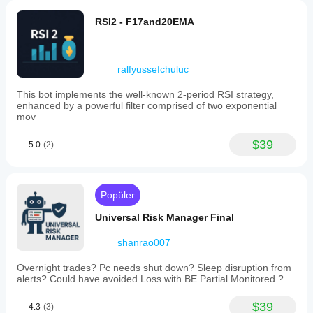
RSI2 - F17and20EMA
ralfyussefchuluc
This bot implements the well-known 2-period RSI strategy,
enhanced by a powerful filter comprised of two exponential
mov
$39
5.0
(2)
Popüler
Universal Risk Manager Final
shanrao007
Overnight trades? Pc needs shut down? Sleep disruption from
alerts? Could have avoided Loss with BE Partial Monitored ?
$39
4.3
(3)