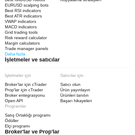
EURUSD scalping bots
Best RSI indicators
Best ATR indicators
VWAP indicators
MACD indicators
Grid trading tools
Risk reward calculator
Margin calculators
Trade manager panels
Daha fazla
İşletmeler ve satıcılar
İşletmeler için
Satıcılar için
Broker'lar için cTrader
Satıcı olun
Prop'lar için cTrader
Ürün yayınlayın
Broker entegrasyonu
Ürünleri tanıtın
Open API
Başarı hikayeleri
Programlar
Satış Ortaklığı programı
Ödüller
Elçi programı
Broker'lar ve Prop'lar