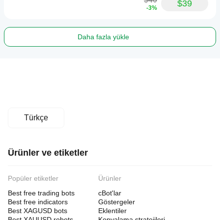
$39
-3%
Daha fazla yükle
Türkçe
Ürünler ve etiketler
Popüler etiketler
Ürünler
Best free trading bots
cBot'lar
Best free indicators
Göstergeler
Best XAGUSD bots
Eklentiler
Best XAUUSD robots
Kopyalama stratejileri