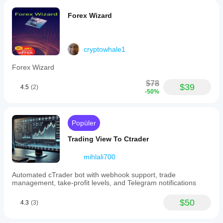
Forex Wizard
cryptowhale1
Forex Wizard
$78
$39
4.5
(2)
-50%
Popüler
Trading View To Ctrader
mihlali700
Automated cTrader bot with webhook support, trade
management, take-profit levels, and Telegram notifications
$50
4.3
(3)