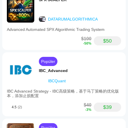
bağlı olarak
değişebilir.
Botu kendi
ortamınızda
DATARUMALGORITHMICA
test etmek,
gerçek
Advanced Automated SPX Algorithmic Trading System
kullanımda
$100
nasıl
$50
-50%
performans
gösterdiğini
anlamanıza
yardımcı
Popüler
olur.
IBC_Advanced
IBCQuant
IBC Advanced Strategy - IBC高级策略，基于马丁策略的优化版
本，添加止损配置
$40
$39
4.5
(2)
-3%
Popüler