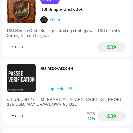
RSI Simple Grid cBot
cGuru
RSI Simple Grid cBot - grid trading strategy with RSI (Relative
Strength Index) signals
$39
5.0
(2)
EU ADX+ADX 4H
spacekd123
// EUR/USD 4H TIMEFRAME // 5 YEARS BACKTEST, PROFIT
176 USD, MAX DRAWDOWN 55 USD
$78
$39
5.0
(2)
-50%