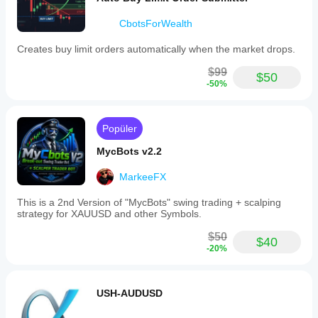
CbotsForWealth
Creates buy limit orders automatically when the market drops.
$99
$50
-50%
Popüler
MycBots v2.2
MarkeeFX
This is a 2nd Version of "MycBots" swing trading + scalping
strategy for XAUUSD and other Symbols.
$50
$40
-20%
USH-AUDUSD