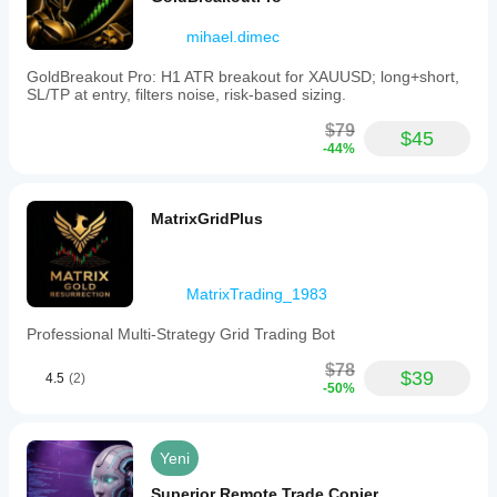
mihael.dimec
GoldBreakout Pro: H1 ATR breakout for XAUUSD; long+short,
SL/TP at entry, filters noise, risk-based sizing.
$79
$45
-44%
MatrixGridPlus
MatrixTrading_1983
Professional Multi-Strategy Grid Trading Bot
$78
$39
4.5
(2)
-50%
Yeni
Superior Remote Trade Copier