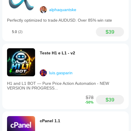
alphaquantske
Perfectly optimized to trade AUDUSD. Over 85% win rate
$39
5.0
(2)
Teste H1 e L1 - v2
luis.gasparin
H1 and L1 BOT — Pure Price Action Automation - NEW
VERSION IN PROGRESS...
$78
$39
-50%
cPanel 1.1