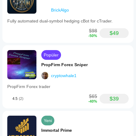
BrickAlgo
Fully automated dual-symbol hedging cBot for cTrader.
$98
$49
-50%
Popüler
PropFirm Forex Sniper
cryptowhale1
PropFirm Forex trader
$65
$39
4.5
(2)
-40%
Yeni
Immortal Prime