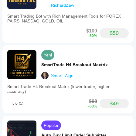
RichardZaw
Smart Trading Bot with Rich Management Tools for FOREX
PAIRS, NASDAQ, GOLD, OIL
$100
$50
-50%
Yeni
SmartTrade H4 Breakout Maxtrix
Smart_Algo
Smart Trade H4 Breakout Matrix (lower trader, higher
accuracy)
$98
$49
5.0
(1)
-50%
Popüler
Auto Buy Limit Order Submitter