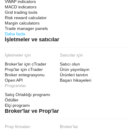
VWAP indicators
MACD indicators
Grid trading tools
Risk reward calculator
Margin calculators
Trade manager panels
Daha fazla
İşletmeler ve satıcılar
İşletmeler için
Satıcılar için
Broker'lar için cTrader
Satıcı olun
Prop'lar için cTrader
Ürün yayınlayın
Broker entegrasyonu
Ürünleri tanıtın
Open API
Başarı hikayeleri
Programlar
Satış Ortaklığı programı
Ödüller
Elçi programı
Broker'lar ve Prop'lar
Prop firmaları
Broker'lar