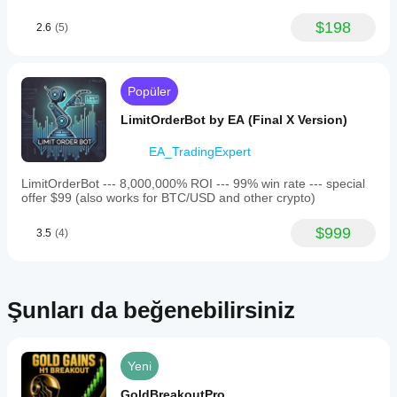
dosyasını
mi?
üzerinde
kullanabilirsiniz.
$198
Performans;
2.6
(5)
geriye dönük
broker
test edin.
koşullarına,
spread'lere
ve yürütme
Popüler
kalitesine
LimitOrderBot by EA (Final X Version)
bağlı olarak
değişebilir.
EA_TradingExpert
Botu kendi
ortamınızda
LimitOrderBot --- 8,000,000% ROI --- 99% win rate --- special
test etmek,
offer $99 (also works for BTC/USD and other crypto)
gerçek
kullanımda
$999
3.5
(4)
nasıl
performans
gösterdiğini
anlamanıza
yardımcı
Şunları da beğenebilirsiniz
olur.
Yeni
GoldBreakoutPro