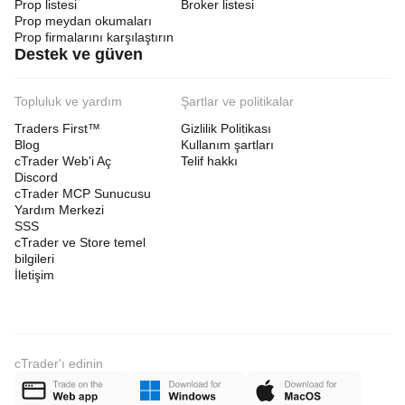
Prop listesi
Broker listesi
Prop meydan okumaları
Prop firmalarını karşılaştırın
Destek ve güven
Topluluk ve yardım
Şartlar ve politikalar
Traders First™
Gizlilik Politikası
Blog
Kullanım şartları
cTrader Web'i Aç
Telif hakkı
Discord
cTrader MCP Sunucusu
Yardım Merkezi
SSS
cTrader ve Store temel
bilgileri
İletişim
cTrader'ı edinin