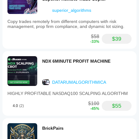
superior_algorithms
Copy trades remotely from different computers with risk
management, prop firm compliance, and dynamic lot sizing.
$58
$39
-33%
NDX 6MINUTE PROFIT MACHINE
DATARUMALGORITHMICA
HIGHLY PROFITABLE NASDAQ100 SCALPING ALGORITHM
$100
$55
4.0
(2)
-45%
BrickPairs