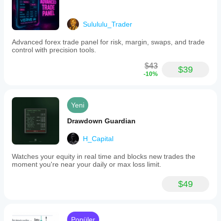
Sulululu_Trader
Advanced forex trade panel for risk, margin, swaps, and trade
control with precision tools.
$43
$39
-10%
Yeni
Drawdown Guardian
H_Capital
Watches your equity in real time and blocks new trades the
moment you're near your daily or max loss limit.
$49
Popüler