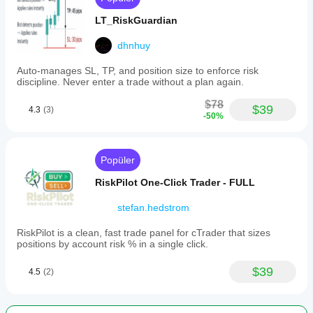
LT_RiskGuardian
dhnhuy
Auto-manages SL, TP, and position size to enforce risk
discipline. Never enter a trade without a plan again.
$78
$39
4.3
(3)
-50%
Popüler
RiskPilot One-Click Trader - FULL
stefan.hedstrom
RiskPilot is a clean, fast trade panel for cTrader that sizes
positions by account risk % in a single click.
$39
4.5
(2)