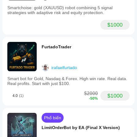
trường
Smartchoise: gold (XAUUSD) robot combining 5 signal
của
strategies with adaptive risk and equity protection.
riêng
bạn sẽ
$1000
giúp
bạn
hiểu rõ
cách
FurtadoTrader
thức
hoạt
động
của nó
irafaelfurtado
trong
thực tế.
Smart bot for Gold, Nasdaq & Forex. High win rate. Real data.
Real profits. Start with just $100.
$2000
$1000
4.0
(1)
-50%
Phổ biến
LimitOrderBot by EA (Final X Version)