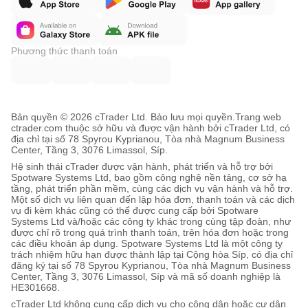
Phương thức thanh toán
Bản quyền © 2026 cTrader Ltd. Bảo lưu mọi quyền.
Trang web
ctrader.com thuộc sở hữu và được vận hành bởi cTrader Ltd, có
địa chỉ tại số 78 Spyrou Kyprianou, Tòa nhà Magnum Business
Center, Tầng 3, 3076 Limassol, Síp.
Hệ sinh thái cTrader được vận hành, phát triển và hỗ trợ bởi
Spotware Systems Ltd, bao gồm công nghệ nền tảng, cơ sở hạ
tầng, phát triển phần mềm, cùng các dịch vụ vận hành và hỗ trợ.
Một số dịch vụ liên quan đến lập hóa đơn, thanh toán và các dịch
vụ đi kèm khác cũng có thể được cung cấp bởi Spotware
Systems Ltd và/hoặc các công ty khác trong cùng tập đoàn, như
được chỉ rõ trong quá trình thanh toán, trên hóa đơn hoặc trong
các điều khoản áp dụng. Spotware Systems Ltd là một công ty
trách nhiệm hữu hạn được thành lập tại Cộng hòa Síp, có địa chỉ
đăng ký tại số 78 Spyrou Kyprianou, Tòa nhà Magnum Business
Center, Tầng 3, 3076 Limassol, Síp và mã số doanh nghiệp là
HE301668.
cTrader Ltd không cung cấp dịch vụ cho công dân hoặc cư dân