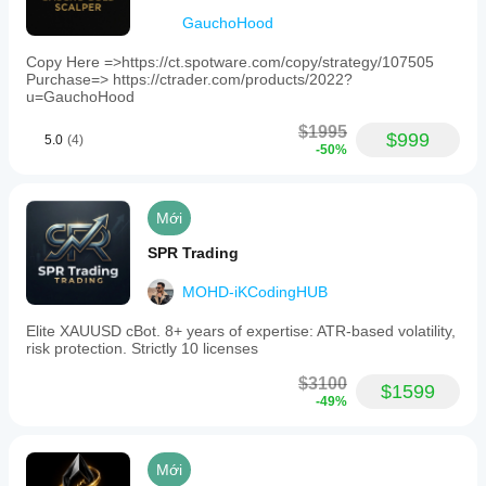
GauchoHood
Copy Here =>https://ct.spotware.com/copy/strategy/107505
Purchase=> https://ctrader.com/products/2022?
u=GauchoHood
$1995
$999
5.0
(4)
-50%
Mới
SPR Trading
MOHD-iKCodingHUB
Elite XAUUSD cBot. 8+ years of expertise: ATR-based volatility,
risk protection. Strictly 10 licenses
$3100
$1599
-49%
Mới