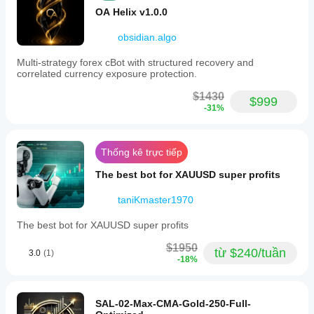
OA Helix v1.0.0
obsidian.algo
Multi-strategy forex cBot with structured recovery and
correlated currency exposure protection.
$1430
$999
-31%
Thống kê trực tiếp
The best bot for XAUUSD super profits
taniKmaster1970
The best bot for XAUUSD super profits
$1950
từ $240/tuần
3.0
(1)
-18%
SAL-02-Max-CMA-Gold-250-Full-