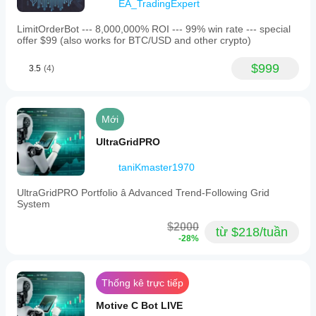
EA_TradingExpert
LimitOrderBot --- 8,000,000% ROI --- 99% win rate --- special
offer $99 (also works for BTC/USD and other crypto)
$999
3.5
(4)
Mới
UltraGridPRO
taniKmaster1970
UltraGridPRO Portfolio â Advanced Trend-Following Grid
System
$2000
từ $218/tuần
-28%
Thống kê trực tiếp
Motive C Bot LIVE