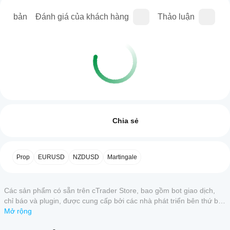
iên bản
Đánh giá của khách hàng
Thảo luận
C
Hồ sơ giao dịch
Làm
thế
Đánh giá: 0
nào
Chia sẻ
để
khởi
chạy
Đánh giá của khách hàng
Prop
EURUSD
NZDUSD
Martingale
cBot?
Sau
5
4
3
2
Tất cả
Ứng
khi
Các sản phẩm có sẵn trên cTrader Store, bao gồm bot giao dịch,
dụng
cài
Sản
chỉ báo và plugin, được cung cấp bởi các nhà phát triển bên thứ ba
cTrader
đặt,
phẩm
và chỉ nhằm mục đích cung cấp thông tin và tiếp cận kỹ thuật.
Mở rộng
hãy
nào hỗ
này
khởi
cTrader Store không phải là nhà môi giới và không cung cấp lời
trợ
chưa
chạy