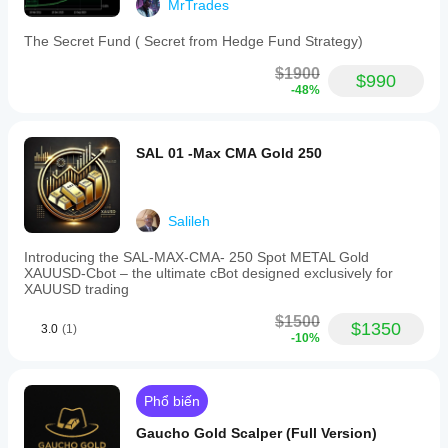
MrTrades
The Secret Fund ( Secret from Hedge Fund Strategy)
$1900
$990
-48%
SAL 01 -Max CMA Gold 250
Salileh
Introducing the SAL-MAX-CMA- 250 Spot METAL Gold
XAUUSD-Cbot – the ultimate cBot designed exclusively for
XAUUSD trading
$1500
$1350
3.0
(1)
-10%
Phổ biến
Gaucho Gold Scalper (Full Version)