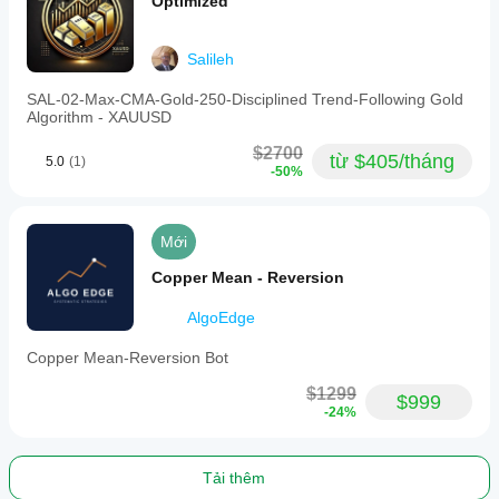
Optimized
Salileh
SAL-02-Max-CMA-Gold-250-Disciplined Trend-Following Gold
Algorithm - XAUUSD
$2700
từ $405/tháng
5.0
(1)
-50%
Mới
Copper Mean - Reversion
AlgoEdge
Copper Mean-Reversion Bot
$1299
$999
-24%
Tải thêm