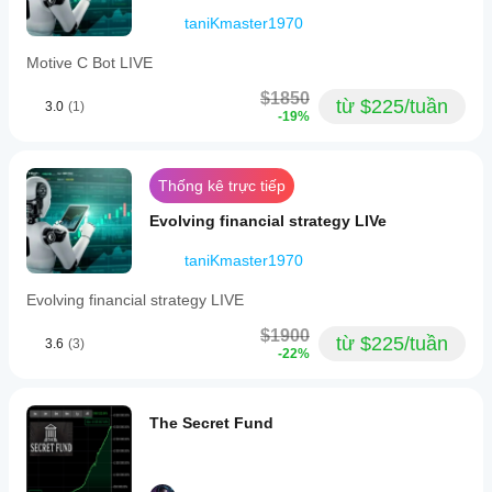
taniKmaster1970
Motive C Bot LIVE
$1850
từ $225/tuần
3.0
(1)
-19%
Thống kê trực tiếp
Evolving financial strategy LIVe
taniKmaster1970
Evolving financial strategy LIVE
$1900
từ $225/tuần
3.6
(3)
-22%
The Secret Fund