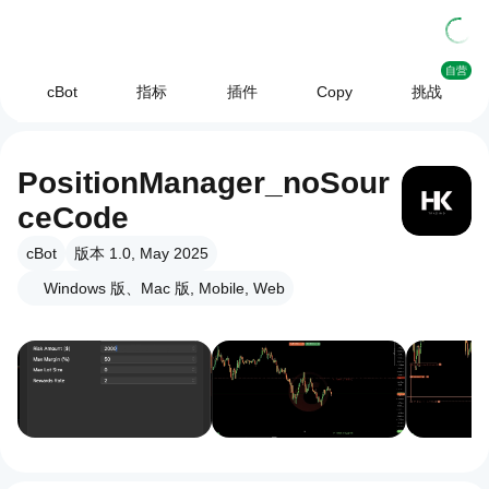
自营
cBot
指标
插件
Copy
挑战
PositionManager_noSour
ceCode
cBot
版本 1.0, May 2025
Windows 版、Mac 版, Mobile, Web