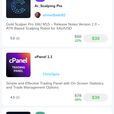
Ai_Scalping Pro
ahmedbello82
Gold Scalper Pro XAU M15 – Release Notes Version 2.0 –
ATR‑Based Scalping Robot for XAU/USD
$50
$39
5.0
(3)
-22%
cPanel 1.1
ChrisSpire
Simple and Effective Trading Panel with On-Screen Statistics
and Trade Management Options.
$78
$39
4.5
(2)
-50%