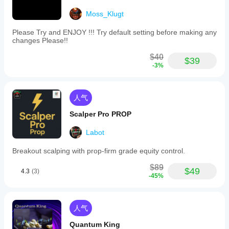
Moss_Klugt
Please Try and ENJOY !!! Try default setting before making any
changes Please!!
$40
$39
-3%
人气
Scalper Pro PROP
Labot
Breakout scalping with prop-firm grade equity control.
$89
$49
4.3
(3)
-45%
人气
Quantum King