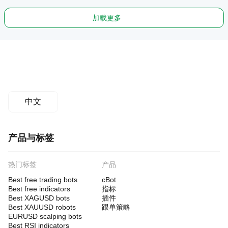
加载更多
中文
产品与标签
热门标签
产品
Best free trading bots
cBot
Best free indicators
指标
Best XAGUSD bots
插件
Best XAUUSD robots
跟单策略
EURUSD scalping bots
Best RSI indicators