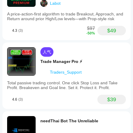
Labot
A price-action-first algorithm to trade Breakout, Approach, and
Return around prior High/Low levels—with Prop-style risk
$97
$49
4.3
(3)
-50%
人气
Trade Manager Pro ⚡
Traders_Support
Total passive trading control. One click Stop Loss and Take
Profit. Breakeven and Goal line. Set it. Protect it. Profit.
$39
4.6
(3)
needThai Bot The Unreliable