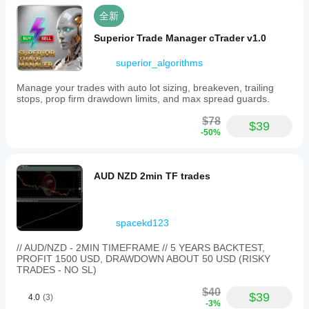
全新
Superior Trade Manager cTrader v1.0
superior_algorithms
Manage your trades with auto lot sizing, breakeven, trailing
stops, prop firm drawdown limits, and max spread guards.
$78
$39
-50%
AUD NZD 2min TF trades
spacekd123
// AUD/NZD - 2MIN TIMEFRAME // 5 YEARS BACKTEST,
PROFIT 1500 USD, DRAWDOWN ABOUT 50 USD (RISKY
TRADES - NO SL)
$40
$39
4.0
(3)
-3%