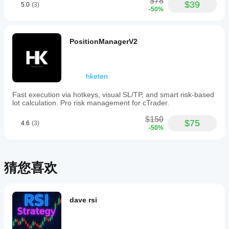
$78
其参
$39
5.0
(3)
史市场数
件，
-50%
数
据回测您
可以
吗?
的
显著
您可以
cBot。
提高
cBot
PositionManagerV2
使用默
其性
在每
认参数
能。
个账
启动
cBot，
户上
hketen
或使用
的表
提供的
现会
Fast execution via hotkeys, visual SL/TP, and smart risk-based
优化文
相同
lot calculation. Pro risk management for cTrader.
件
。
吗?
$150
$75
4.6
(3)
表现
-50%
可能
因经
纪商
条
猜您喜欢
件、
点差
和执
行质
dave rsi
量而
异。
在您