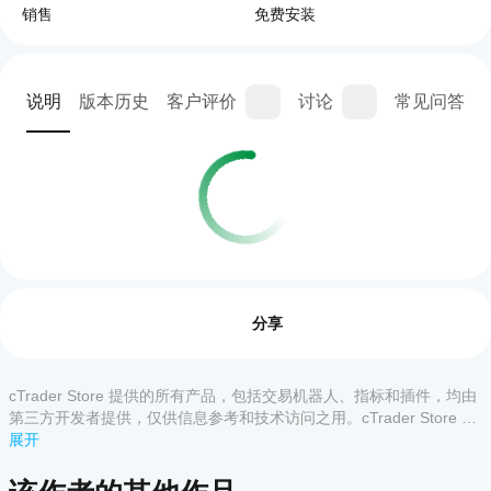
销售
免费安装
说明
版本历史
客户评价
讨论
常见问答
交易概览
如何
启动
评价:0
cBot?
分享
安装
哪些
后，
cTrader
启动
cTrader Store 提供的所有产品，包括交易机器人、指标和插件，均由
客户评价
应用支
cBot
第三方开发者提供，仅供信息参考和技术访问之用。cTrader Store 并
的
持
非经纪商，不提供投资建议、个人推荐或任何未来业绩保证。
展开
全部
5
4
3
2
1
云端
cBot?
或本
所有
地实