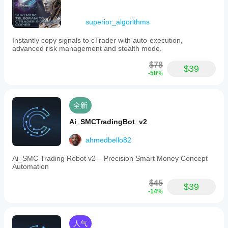
superior_algorithms
Instantly copy signals to cTrader with auto-execution,
advanced risk management and stealth mode.
$78
$39
-50%
全新
Ai_SMCTradingBot_v2
ahmedbello82
Ai_SMC Trading Robot v2 – Precision Smart Money Concept
Automation
$45
$39
-14%
人气