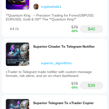
cryptowhale1
**Quantum King : – Precision Trading for Forex{GBPUSD,
EURUSD}, Gold & Oil** The **Quantum King**
$79
$40
4.3
(3)
-50%
Superior Ctrader To Telegram Notifier
superior_algorithms
cTrader to Telegram trade notifier with custom message
formats, risk alerts, and an on-chart dashboard.
$78
$39
-50%
Superior Telegram To cTrader Copier