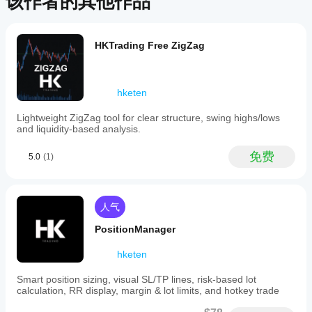
该作者的其他作品
如何
该产
cTrader
例
。
品尚
测试
应用都支
无评
cBot
持 cBot
价。
的云端执
的表
HKTrading Free ZigZag
已经
行，而只
现?
试过
有
在干净的
了？
cTrader
我应
模拟账户
抢先
Windows
hketen
该优
(无历史
告诉
和 Mac
化
交易)上
其他
支持本地
Lightweight ZigZag tool for clear structure, swing highs/lows
运行
cBot
人！
and liquidity-based analysis.
执行。
cBot，并
设置
随着时间
以获
免费
5.0
(1)
的推移监
得更
控其活
好的
动。重点
结果
关注一致
吗?
人气
性、回撤
和不同市
优化
PositionManager
我应
场条件下
cBot
该在
的表现。
以适
hketen
运行
在
应您
cTrader
的经
cBot
Smart position sizing, visual SL/TP lines, risk-based lot
Windows
纪商
之前
calculation, RR display, margin & lot limits, and hotkey trade
和 Mac
和市
调整
上使用历
场条