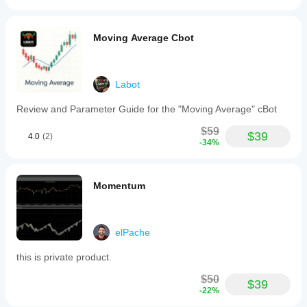
Moving Average Cbot
Labot
Review and Parameter Guide for the "Moving Average" cBot
$59
$39
4.0
(2)
-34%
Momentum
elPache
this is private product.
$50
$39
-22%