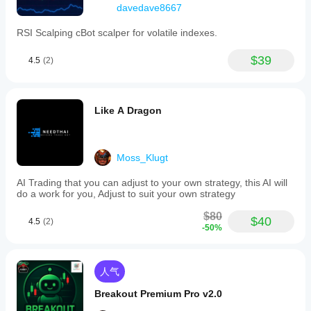
自己
davedave8667
的环
RSI Scalping cBot scalper for volatile indexes.
境中
测试
机器
$39
4.5
(2)
人有
助于
了解
其在
Like A Dragon
真实
使用
中的
表
Moss_Klugt
现。
AI Trading that you can adjust to your own strategy, this AI will
do a work for you, Adjust to suit your own strategy
$80
$40
4.5
(2)
-50%
人气
Breakout Premium Pro v2.0