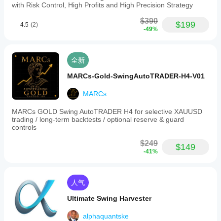
with Risk Control, High Profits and High Precision Strategy
$390
$199
4.5
(2)
-49%
全新
MARCs-Gold-SwingAutoTRADER-H4-V01
MARCs
MARCs GOLD Swing AutoTRADER H4 for selective XAUUSD
trading / long-term backtests / optional reserve & guard
controls
$249
$149
-41%
人气
Ultimate Swing Harvester
alphaquantske