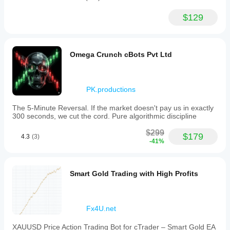
$129
Omega Crunch cBots Pvt Ltd
PK.productions
The 5-Minute Reversal. If the market doesn't pay us in exactly
300 seconds, we cut the cord. Pure algorithmic discipline
$299
$179
4.3
(3)
-41%
Smart Gold Trading with High Profits
Fx4U.net
XAUUSD Price Action Trading Bot for cTrader – Smart Gold EA