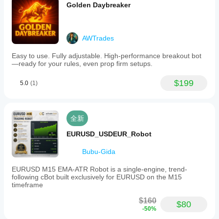
或使用
的表
Golden Daybreaker
提供的
现会
优化文
相同
件
。
吗?
AWTrades
表现
可能
Easy to use. Fully adjustable. High-performance breakout bot
—ready for your rules, even prop firm setups.
因经
纪商
条
$199
5.0
(1)
件、
点差
和执
行质
全新
量而
异。
EURUSD_USDEUR_Robot
在您
自己
Bubu-Gida
的环
EURUSD M15 EMA-ATR Robot is a single-engine, trend-
境中
following cBot built exclusively for EURUSD on the M15
测试
timeframe
机器
人有
$160
$80
助于
-50%
了解