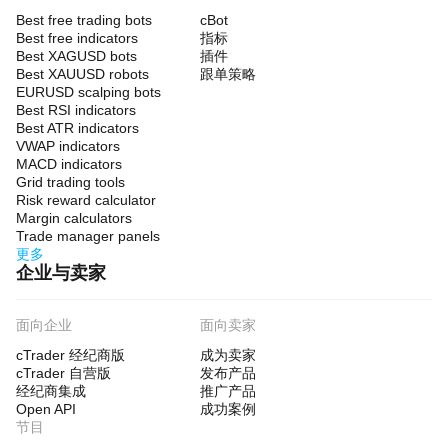
Best free trading bots
cBot
Best free indicators
指标
Best XAGUSD bots
插件
Best XAUUSD robots
跟单策略
EURUSD scalping bots
Best RSI indicators
Best ATR indicators
VWAP indicators
MACD indicators
Grid trading tools
Risk reward calculator
Margin calculators
Trade manager panels
更多
企业与卖家
面向企业
面向卖家
cTrader 经纪商版
成为卖家
cTrader 自营版
发布产品
经纪商集成
推广产品
Open API
成功案例
节目