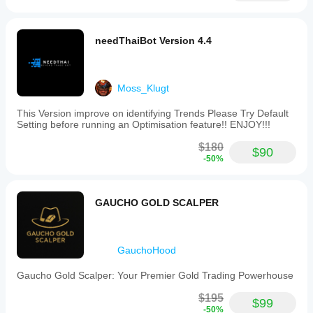
needThaiBot Version 4.4
Moss_Klugt
This Version improve on identifying Trends Please Try Default
Setting before running an Optimisation feature!! ENJOY!!!
$180
$90
-50%
GAUCHO GOLD SCALPER
GauchoHood
Gaucho Gold Scalper: Your Premier Gold Trading Powerhouse
$195
$99
-50%