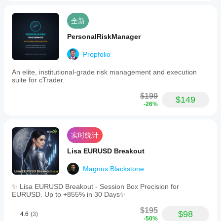
其在
真实
使用
全新
中的
PersonalRiskManager
表
现。
Propfolio
An elite, institutional-grade risk management and execution
suite for cTrader.
$199
$149
-26%
实时统计
Lisa EURUSD Breakout
Magnus.Blackstone
✨ Lisa EURUSD Breakout - Session Box Precision for
EURUSD. Up to +855% in 30 Days✨
$195
$98
4.6
(3)
-50%