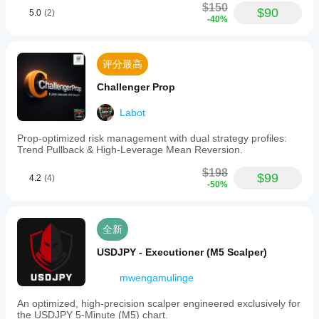
$150
$90
5.0
(2)
-40%
评分最高
Challenger Prop
Labot
Prop-optimized risk management with dual strategy profiles:
Trend Pullback & High-Leverage Mean Reversion.
$198
$99
4.2
(4)
-50%
全新
USDJPY - Executioner (M5 Scalper)
mwengamulinge
An optimized, high-precision scalper engineered exclusively for
the USDJPY 5-Minute (M5) chart.