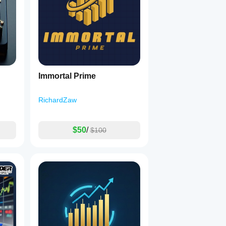
Immortal Prime
RichardZaw
$50
/
$100