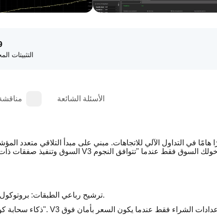
9
التثبيتات المج
الأسئلة الشائعة
مناقشة
1- ترشيح رباعي الطبقات: بروتوكول دخول صارم يتحقق من الإشارات عبر أربعة أبعاد تقنية مميزة.