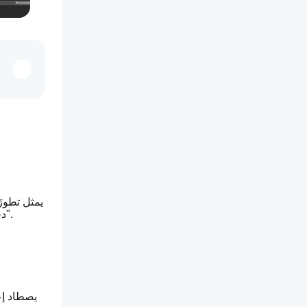
السوق وتنفيذ صفقات ذات احتمالية عالية. من خلال دمج الزخم والقوة وبنية الاتجاه، يضمن V3 دخولك السوق فقط عندما "تتوافق النجوم".