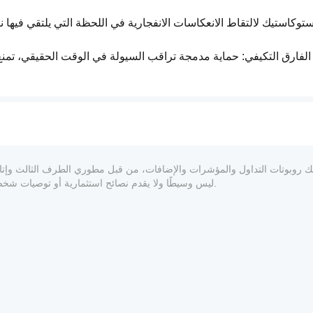
الأطر الزمنية: محسنة لـ H1 و H4 للاستفادة الكاملة من قوة سحابة إيشيموكو.
الأزواج: العملات الرئيسية ذات السيولة العالية (EURUSD, GBPUSD) والذهب (XAUUSD).
المعلوماتي والفني فقط. cTrader Store ليس وسيطًا ولا يقدم نصائح استثمارية أو توصيات شخصية أو أي ضمان للأداء المستقبلي.