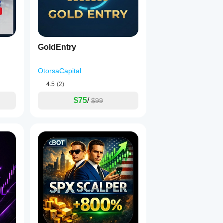
GoldEntry
OtorsaCapital
4.5
(2)
$75
/
$99