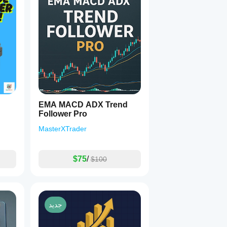
EMA MACD ADX Trend
Follower Pro
MasterXTrader
$75
/
$100
جديد