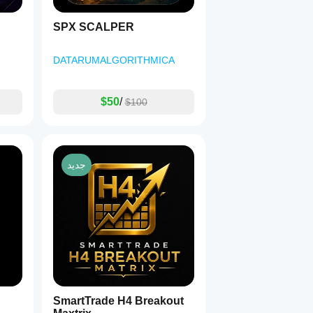
SPX SCALPER
DATARUMALGORITHMICA
$50
/
$100
جديد
SmartTrade H4 Breakout