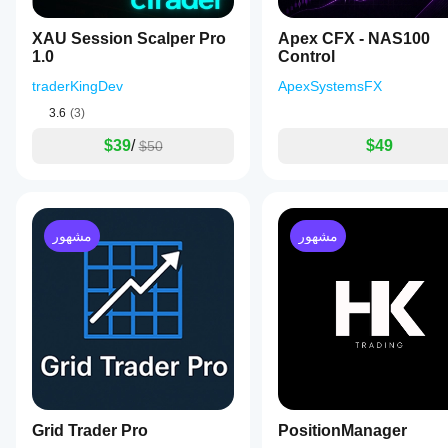
settings,
offers
advanced
XAU Session Scalper Pro
Apex CFX - NAS100
optimization
1.0
Control
and
faster
traderKingDev
ApexSystemsFX
performance,
3.6
(3)
and
includes
$39
/
$49
$50
lifetime
access
with
future
updates.
This
مشهور
مشهور
version
is
suited
for
traders
seeking
low
to
medium
risk
profiles
and
Grid Trader Pro
PositionManager
requiring