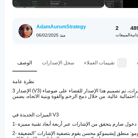
AdamAurumStrategy
2
48
انية
المبيعات
منذ
06/02/2025
تقييمات العملاء
سجل الإصدارات
الوصف
نظرة عامة
الإصدار 3 (V3) يمثل تطورًا هامًا في التداول الآلي للاتجاهات. مبني على مبدأ التلاقي متعدد المؤشرات، تم تصميم هذا الإصدار للقضاء على ضوضاء 
الميزات الجديدة في V3
2- ذكاء سحابة كومو: منطق إيشيموكو محسن يقوم بتصفية الإشارات "الضعيفة". V3 يصطاد إعدادات الشراء فقط عندما يكون السعر بأمان فوق 