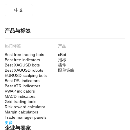
中文
产品与标签
热门标签
产品
Best free trading bots
cBot
Best free indicators
指标
Best XAGUSD bots
插件
Best XAUUSD robots
跟单策略
EURUSD scalping bots
Best RSI indicators
Best ATR indicators
VWAP indicators
MACD indicators
Grid trading tools
Risk reward calculator
Margin calculators
Trade manager panels
更多
企业与卖家