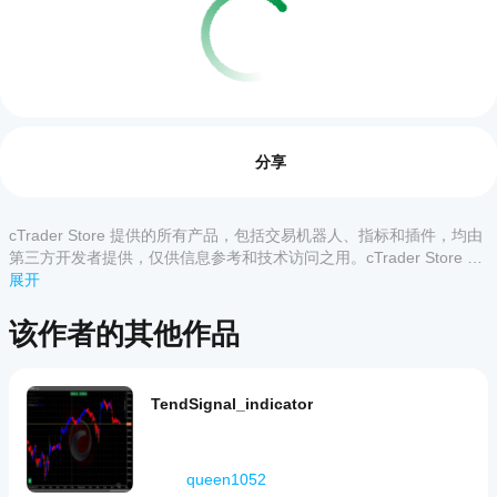
交易概览
如何
启动
评价:0
cBot?
分享
安装
哪些
后，
cTrader
启动
cTrader Store 提供的所有产品，包括交易机器人、指标和插件，均由
客户评价
应用支
cBot
第三方开发者提供，仅供信息参考和技术访问之用。cTrader Store 并
的
持
非经纪商，不提供投资建议、个人推荐或任何未来业绩保证。
展开
全部
5
4
3
2
1
云端
cBot?
或本
所有
该作者的其他作品
地实
如何
该产
cTrader
例
。
品尚
测试
应用都支
无评
cBot
持 cBot
价。
的云端执
的表
TendSignal_indicator
已经
行，而只
现?
试过
有
在干净的
了？
cTrader
我应
模拟账户
抢先
Windows
queen1052
该优
(无历史
告诉