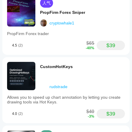
人气
PropFirm Forex Sniper
cryptowhale1
PropFirm Forex trader
$65
$39
4.5
(2)
-40%
CustomHotKeys
rudstrade
Allows you to speed up chart annotation by letting you create
drawing tools via Hot Keys.
$40
$39
4.0
(2)
-3%