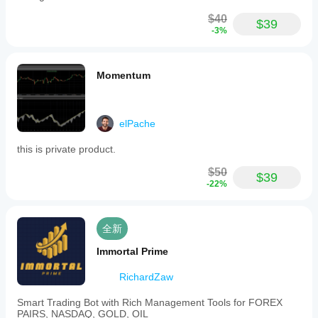
$40
$39
-3%
Momentum
elPache
this is private product.
$50
$39
-22%
全新
Immortal Prime
RichardZaw
Smart Trading Bot with Rich Management Tools for FOREX
PAIRS, NASDAQ, GOLD, OIL