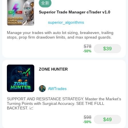
全新
Superior Trade Manager cTrader v1.0
superior_algorithms
Manage your trades with auto lot sizing, breakeven, trailing
stops, prop firm drawdown limits, and max spread guards.
$78
$39
-50%
ZONE HUNTER
AWTrades
SUPPORT AND RESISTANCE STRATEGY. Master the Market’s
Turning Points with Surgical Accuracy. SEE THE FULL
BACKTEST. 📈
$98
$49
-50%