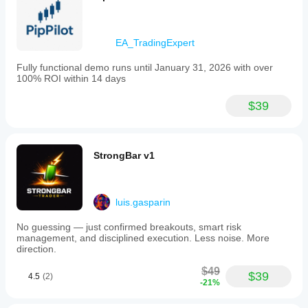
或使用
的表
提供的
现会
优化文
相同
件
。
EA_TradingExpert
吗?
表现
Fully functional demo runs until January 31, 2026 with over
可能
100% ROI within 14 days
因经
纪商
$39
条
件、
点差
和执
StrongBar v1
行质
量而
异。
在您
luis.gasparin
自己
的环
No guessing — just confirmed breakouts, smart risk
management, and disciplined execution. Less noise. More
境中
direction.
测试
机器
$49
人有
$39
4.5
(2)
-21%
助于
了解