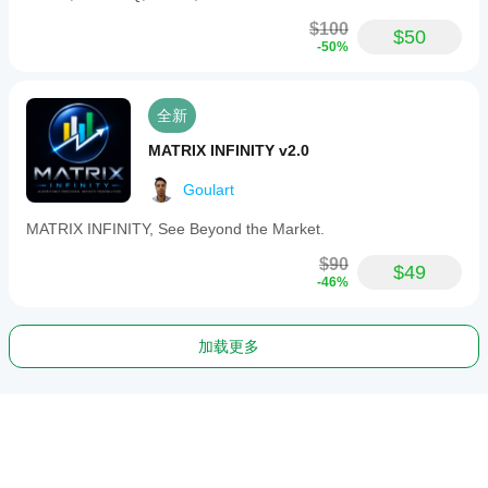
$100
$50
-50%
全新
MATRIX INFINITY v2.0
Goulart
MATRIX INFINITY, See Beyond the Market.
$90
$49
-46%
加载更多