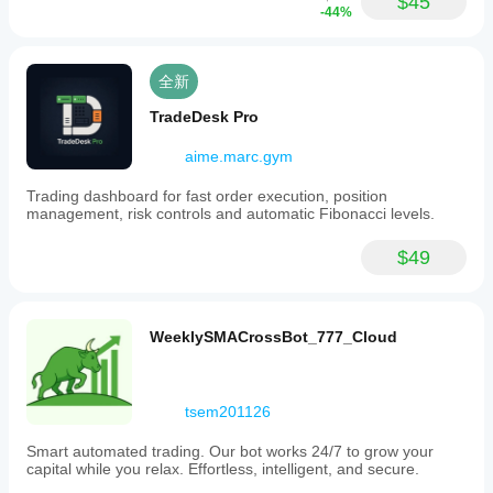
$45
-44%
全新
TradeDesk Pro
aime.marc.gym
Trading dashboard for fast order execution, position
management, risk controls and automatic Fibonacci levels.
$49
WeeklySMACrossBot_777_Cloud
tsem201126
Smart automated trading. Our bot works 24/7 to grow your
capital while you relax. Effortless, intelligent, and secure.