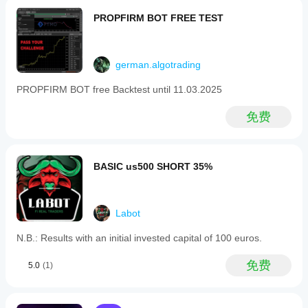
其在
真实
PROPFIRM BOT FREE TEST
使用
中的
表
german.algotrading
现。
PROPFIRM BOT free Backtest until 11.03.2025
免费
BASIC us500 SHORT 35%
Labot
N.B.: Results with an initial invested capital of 100 euros.
免费
5.0
(1)