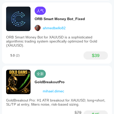
人气
ORB Smart Money Bot_Fixed
ahmedbello82
ORB Smart Money Bot for XAUUSD is a sophisticated
algorithmic trading system specifically optimized for Gold
(XAUUSD).
$39
5.0
(2)
全新
GoldBreakoutPro
mihael.dimec
GoldBreakout Pro: H1 ATR breakout for XAUUSD; long+short,
SL/TP at entry, filters noise, risk-based sizing.
$79