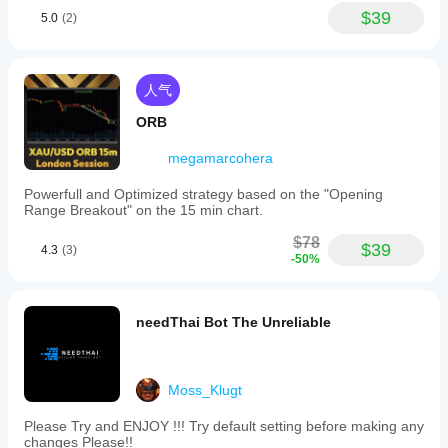
$39
5.0
(2)
人气
ORB
megamarcohera
Powerfull and Optimized strategy based on the "Opening
Range Breakout" on the 15 min chart.
$78
$39
4.3
(3)
-50%
needThai Bot The Unreliable
Moss_Klugt
Please Try and ENJOY !!! Try default setting before making any
changes Please!!