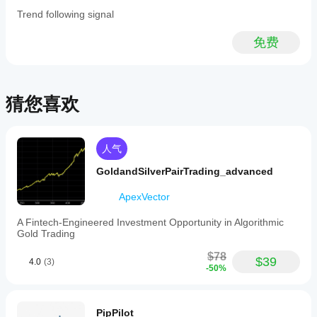
和 Mac
化
交易)上
其他
支持本地
Trend following signal
运行
cBot
人！
执行。
cBot，并
设置
免费
随着时间
以获
的推移监
得更
控其活
好的
动。重点
结果
关注一致
猜您喜欢
吗?
性、回撤
和不同市
优化
我应
场条件下
cBot
该在
的表现。
以适
人气
运行
在
应您
cTrader
的经
cBot
GoldandSilverPairTrading_advanced
Windows
纪商
之前
和 Mac
和市
ApexVector
调整
上使用历
场条
其参
A Fintech-Engineered Investment Opportunity in Algorithmic
史市场数
件，
数
Gold Trading
据回测您
可以
吗?
的
显著
$78
您可以
cBot。
提高
$39
4.0
(3)
cBot
-50%
使用默
其性
在每
认参数
能。
个账
启动
cBot，
户上
PipPilot