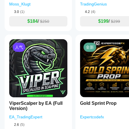
我应
场条件下
cBot
Moss_Klugt
TradingGenius
该在
的表现。
以适
运行
3.0
(1)
4.2
(4)
在
应您
cTrader
的经
cBot
$184
/
$199
/
$250
$299
Windows
纪商
之前
和 Mac
和市
调整
上使用历
场条
其参
史市场数
件，
数
据回测您
可以
吗?
人气
全新
的
显著
您可以
cBot。
提高
cBot
使用默
其性
在每
认参数
能。
个账
启动
cBot，
户上
或使用
的表
提供的
现会
优化文
相同
件
。
吗?
ViperScalper by EA (Full
Gold Sprint Prop
表现
Version)
可能
因经
EA_TradingExpert
Expertcodefx
纪商
条
2.6
(5)