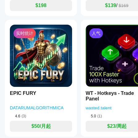
件、
$198
$139
/
$169
点差
和执
行质
量而
异。
实时统计
人气
在您
自己
的环
境中
测试
机器
人有
助于
了解
其在
真实
EPIC FURY
WT - Hotkeys - Trade
使用
Panel
中的
表
DATARUMALGORITHMICA
wasted.talent
现。
4.6
(3)
5.0
(1)
$50/月起
$23/周起