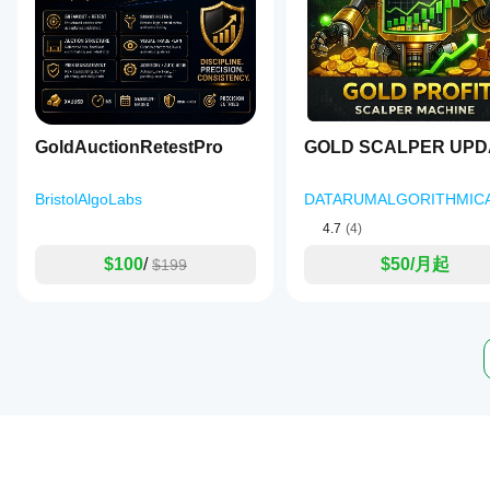
GoldAuctionRetestPro
GOLD SCALPER UPD
BristolAlgoLabs
DATARUMALGORITHMIC
4.7
(4)
$100
/
$50/月起
$199