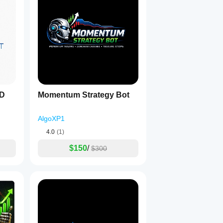
SD
Momentum Strategy Bot
AlgoXP1
4.0
(1)
$150
/
$300