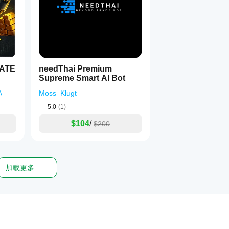
ATE
needThai Premium
Supreme Smart AI Bot
A
Moss_Klugt
5.0
(1)
$104
/
$200
加载更多