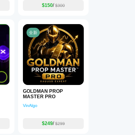
$150
/
$300
全新
GOLDMAN PROP
MASTER PRO
VinAlgo
$249
/
$299