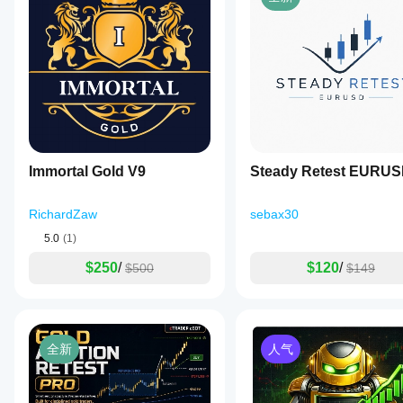
Immortal Gold V9
Steady Retest EURU
RichardZaw
sebax30
5.0
(1)
$250
/
$120
/
$500
$149
全新
人气