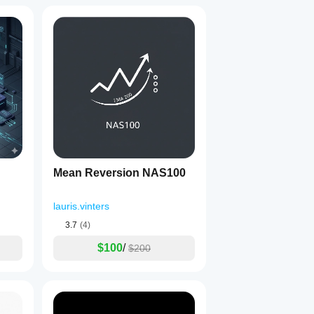
Mean Reversion NAS100
lauris.vinters
3.7
(4)
$100
/
$200