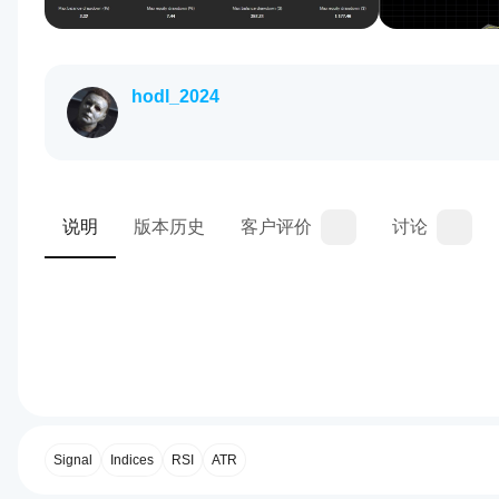
hodl_2024
说明
版本历史
客户评价
讨论
0.0
交易概览
如何
启动
cBot?
Signal
Indices
RSI
ATR
安装