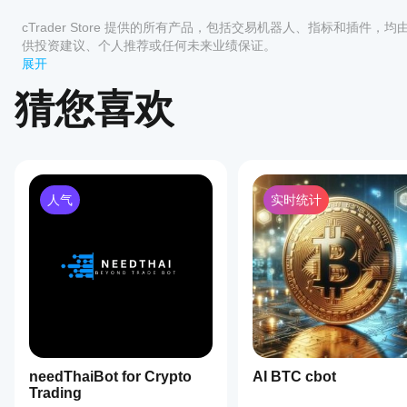
哪些
后，
评价:0
cTrader
启动
cTrader Store 提供的所有产品，包括交易机器人、指标和插件，
应用支
cBot
供投资建议、个人推荐或任何未来业绩保证。
的
持
展开
云端
cBot?
客户评价
或本
猜您喜欢
所有
地实
如何
cTrader
全部
5
4
3
2
例
。
测试
应用都支
cBot
持 cBot
该产
的云端执
的表
品尚
行，而只
现?
无评
有
人气
实时统计
在干净的
价。
cTrader
我应
模拟账户
已经
Windows
该优
(无历史
试过
和 Mac
化
交易)上
了？
支持本地
运行
cBot
抢先
执行。
cBot，并
设置
告诉
随着时间
其他
以获
的推移监
人！
得更
控其活
好的
动。重点
结果
关注一致
needThaiBot for Crypto
吗?
AI BTC cbot
性、回撤
Trading
和不同市
优化