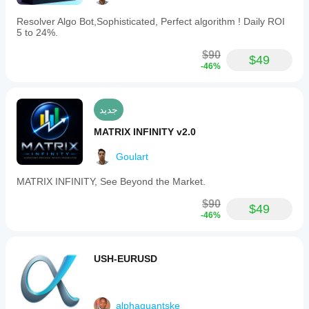
Resolver Algo Bot,Sophisticated, Perfect algorithm ! Daily ROI
5 to 24%.
$90
$49
-46%
جديد
MATRIX INFINITY v2.0
Goulart
MATRIX INFINITY, See Beyond the Market.
$90
$49
-46%
USH-EURUSD
alphaquantske