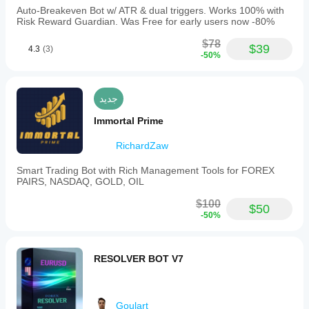
Auto-Breakeven Bot w/ ATR & dual triggers. Works 100% with
Risk Reward Guardian. Was Free for early users now -80%
$78
$39
4.3
(3)
-50%
جديد
Immortal Prime
RichardZaw
Smart Trading Bot with Rich Management Tools for FOREX
PAIRS, NASDAQ, GOLD, OIL
$100
$50
-50%
RESOLVER BOT V7
Goulart