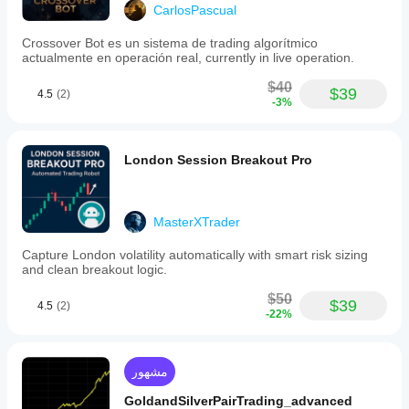
CarlosPascual
Crossover Bot es un sistema de trading algorítmico
actualmente en operación real, currently in live operation.
$40
$39
4.5
(2)
-3%
London Session Breakout Pro
MasterXTrader
Capture London volatility automatically with smart risk sizing
and clean breakout logic.
$50
$39
4.5
(2)
-22%
مشهور
GoldandSilverPairTrading_advanced