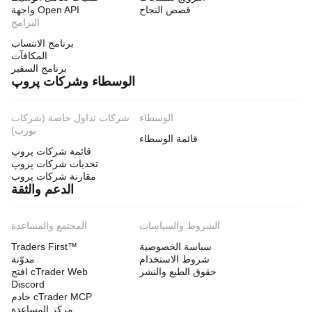
قصص النجاح
واجهة Open API
البرامج
برنامج الانتساب
المكافآت
برنامج السفير
الوسطاء وشركات پروپ
الوسطاء
شركات تداول خاصة (شركات
بورب)
قائمة الوسطاء
قائمة شركات پروپ
تحديات شركات پروپ
مقارنة شركات پروب
الدعم والثقة
الشروط والسياسات
المجتمع والمساعدة
سياسة الخصوصية
Traders First™
شروط الاستخدام
مدوّنة
حقوق الطبع والنشر
افتح cTrader Web
Discord
خادم cTrader MCP
مركز المساعدة