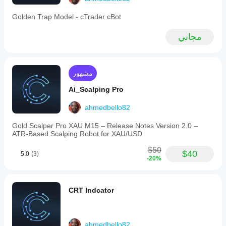
based
stop
Golden Trap Model - cTrader cBot
loss
and
مجاني
take
profit
with
adjustable
multipliers,
مشهور
daily
loss
Ai_Scalping Pro
limits,
equity
ahmedbello82
protection
stops,
Gold Scalper Pro XAU M15 – Release Notes Version 2.0 –
and
ATR‑Based Scalping Robot for XAU/USD
limits
on
$50
concurrent
$40
5.0
(3)
-20%
positions.
Trade
management
features
CRT Indcator
include
configurable
trailing
stops,
ahmedbello82
breakeven