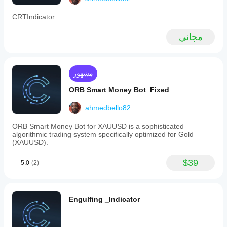
functionality,
and
CRTIndicator
time-
based
مجاني
order
creation
and
cancellation
controls.
مشهور
Parameters
allow
ORB Smart Money Bot_Fixed
customization
of
ahmedbello82
bias
mode,
ORB Smart Money Bot for XAUUSD is a sophisticated
FVG
algorithmic trading system specifically optimized for Gold
size
(XAUUSD).
and
timeframe,
risk
$39
5.0
(2)
per
trade,
SL/TP
multipliers,
Engulfing _Indicator
maximum
concurrent
trades,
and