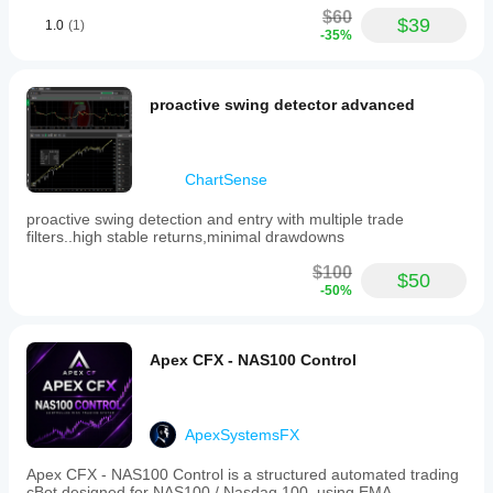
$60
$39
1.0
(1)
-35%
proactive swing detector advanced
ChartSense
proactive swing detection and entry with multiple trade
filters..high stable returns,minimal drawdowns
$100
$50
-50%
Apex CFX - NAS100 Control
ApexSystemsFX
Apex CFX - NAS100 Control is a structured automated trading
cBot designed for NAS100 / Nasdaq 100, using EMA