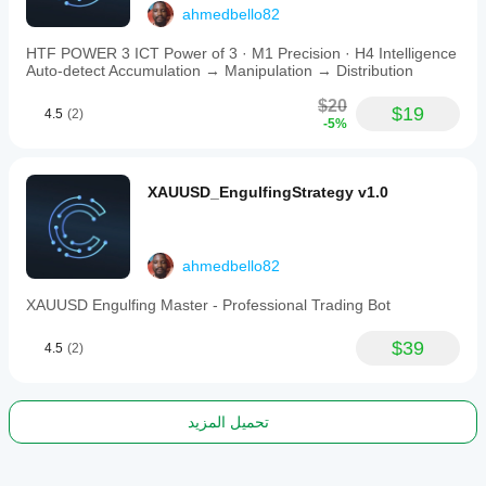
ahmedbello82
data
on
the
HTF POWER 3 ICT Power of 3 · M1 Precision · H4 Intelligence
secondary
Auto-detect Accumulation → Manipulation → Distribution
timeframe
and
$20
$19
4.5
(2)
a
-5%
recommended
minimum
account
balance
XAUUSD_EngulfingStrategy v1.0
of
$1000
for
effective
ahmedbello82
position
sizing.
XAUUSD Engulfing Master - Professional Trading Bot
Users
should
test
$39
4.5
(2)
thoroughly
in
demo
environments
تحميل المزيد
before
live
use
and