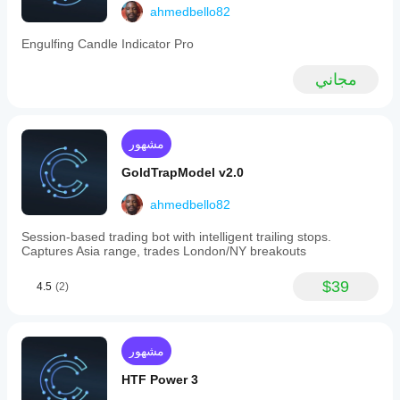
ahmedbello82
trading
hours.
The
Engulfing Candle Indicator Pro
bot
is
مجاني
optimized
for
major
forex
pairs
مشهور
such
as
GoldTrapModel v2.0
EURUSD
and
ahmedbello82
GBPUSD
and
Session-based trading bot with intelligent trailing stops.
is
Captures Asia range, trades London/NY breakouts
designed
to
perform
$39
4.5
(2)
best
in
trending
markets.
مشهور
It
requires
HTF Power 3
sufficient
historical