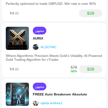
Perfectly optimized to trade GBPUSD. Win rate is over 85%
$39
5.0
(2)
مشهور
AURIX
ALGOYAC
Where Algorithmic Precision Meets Gold’s Volatility. AI-Powered
Gold Trading Algorithm for cTrader.
$78
$39
5.0
(2)
-50%
مشهور
FREEE Auto Breakeven Absolute
ojeda.andres1