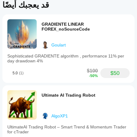
قد يعجبك أيضًا
adjust
settings
according
to
risk
GRADIENTE LINEAR
tolerance
FOREX_noSourceCode
and
market
conditions.
Goulart
ملف تعريف التداول
Sophisticated GRADIENTE algorithm , performance 11% per
day drawdown 4%
$100
$50
5.0
(1)
-50%
Ultimate AI Trading Robot
AlgoXP1
UltimateAI Trading Robot – Smart Trend & Momentum Trader
for cTrader