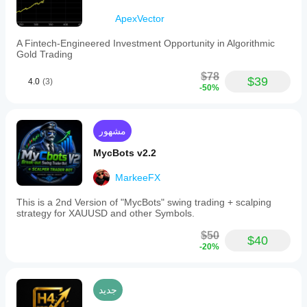
ApexVector
A Fintech-Engineered Investment Opportunity in Algorithmic
Gold Trading
$78
$39
4.0
(3)
-50%
مشهور
MycBots v2.2
MarkeeFX
This is a 2nd Version of "MycBots" swing trading + scalping
strategy for XAUUSD and other Symbols.
$50
$40
-20%
جديد