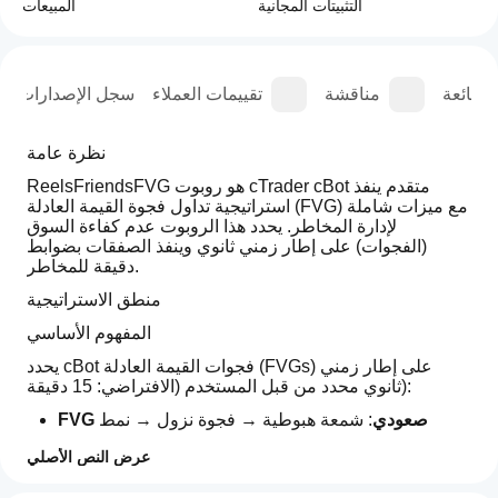
التثبيتات المجانية
المبيعات
الشائعة
مناقشة
تقييمات العملاء
سجل الإصدارات
نظرة عامة
ReelsFriendsFVG هو روبوت cTrader cBot متقدم ينفذ 
استراتيجية تداول فجوة القيمة العادلة (FVG) مع ميزات شاملة 
لإدارة المخاطر. يحدد هذا الروبوت عدم كفاءة السوق 
(الفجوات) على إطار زمني ثانوي وينفذ الصفقات بضوابط 
دقيقة للمخاطر.
منطق الاستراتيجية
المفهوم الأساسي
يحدد cBot فجوات القيمة العادلة (FVGs) على إطار زمني 
ثانوي محدد من قبل المستخدم (الافتراضي: 15 دقيقة):
FVG صعودي
: شمعة هبوطية → فجوة نزول → نمط 
شمعة صعودي
عرض النص الأصلي
FVG هبوطي
: شمعة صعودية → فجوة صعود → نمط 
شمعة هبوطي
كيف
ملخص الذكاء الاصطناعي