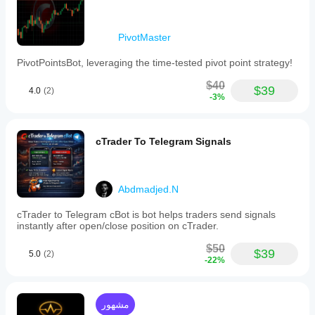
PivotMaster
PivotPointsBot, leveraging the time-tested pivot point strategy!
$40
$39
4.0
(2)
-3%
cTrader To Telegram Signals
Abdmadjed.N
cTrader to Telegram cBot is bot helps traders send signals
instantly after open/close position on cTrader.
$50
$39
5.0
(2)
-22%
مشهور