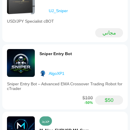
UJ_Sniper
USD/JPY Specialist cBOT
مجاني
Sniper Entry Bot
AlgoXP1
Sniper Entry Bot – Advanced EMA Crossover Trading Robot for
cTrader
$100
$50
-50%
جديد