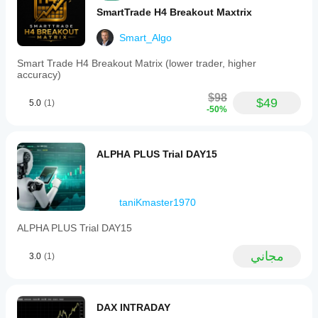
SmartTrade H4 Breakout Maxtrix
Smart_Algo
Smart Trade H4 Breakout Matrix (lower trader, higher
accuracy)
$98
$49
5.0
(1)
-50%
ALPHA PLUS Trial DAY15
taniKmaster1970
ALPHA PLUS Trial DAY15
مجاني
3.0
(1)
DAX INTRADAY