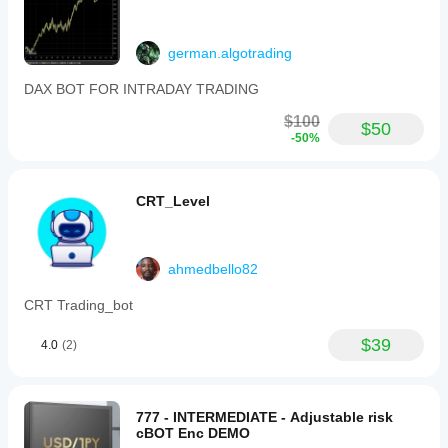
german.algotrading
DAX BOT FOR INTRADAY TRADING
$100
$50
-50%
CRT_Level
ahmedbello82
CRT Trading_bot
$39
4.0
(2)
777 - INTERMEDIATE - Adjustable risk
cBOT Enc DEMO