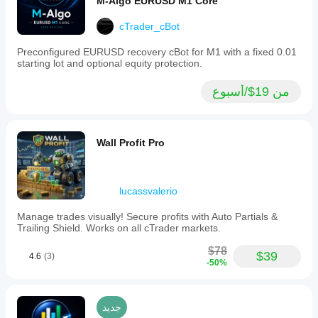
M-Algo EURUSD M1 Core
cTrader_cBot
Preconfigured EURUSD recovery cBot for M1 with a fixed 0.01
starting lot and optional equity protection.
من 19$/أسبوع
Wall Profit Pro
lucassvalerio
Manage trades visually! Secure profits with Auto Partials &
Trailing Shield. Works on all cTrader markets.
$78
$39
4.6
(3)
-50%
جديد