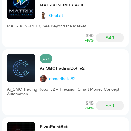
MATRIX INFINITY v2.0
Goulart
MATRIX INFINITY, See Beyond the Market.
$90
$49
-46%
جديد
Ai_SMCTradingBot_v2
ahmedbello82
Ai_SMC Trading Robot v2 – Precision Smart Money Concept
Automation
$45
$39
-14%
PivotPointBot