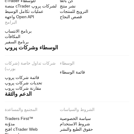
كن بائعًا
cTrader للوسطاء
نشر منتج
منصة cTrader لشركات پروپ
الترويج للمنتجات
عمليات تكامل الوسيط
قصص النجاح
واجهة Open API
البرامج
برنامج الانتساب
المكافآت
برنامج السفير
الوسطاء وشركات پروپ
الوسطاء
شركات تداول خاصة (شركات
بورب)
قائمة الوسطاء
قائمة شركات پروپ
تحديات شركات پروپ
مقارنة شركات پروب
الدعم والثقة
الشروط والسياسات
المجتمع والمساعدة
سياسة الخصوصية
Traders First™
شروط الاستخدام
مدوّنة
حقوق الطبع والنشر
افتح cTrader Web