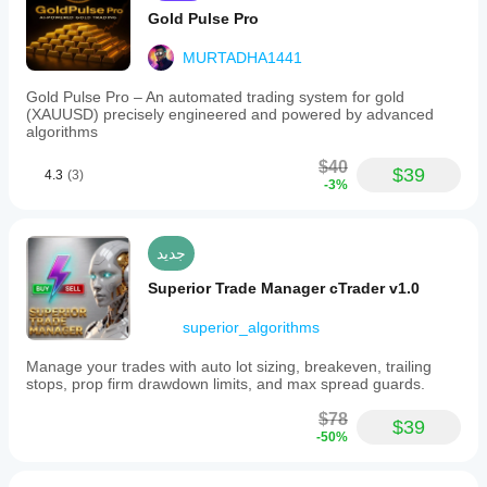
Gold Pulse Pro
MURTADHA1441
Gold Pulse Pro – An automated trading system for gold
(XAUUSD) precisely engineered and powered by advanced
algorithms
$40
$39
4.3
(3)
-3%
جديد
Superior Trade Manager cTrader v1.0
superior_algorithms
Manage your trades with auto lot sizing, breakeven, trailing
stops, prop firm drawdown limits, and max spread guards.
$78
$39
-50%