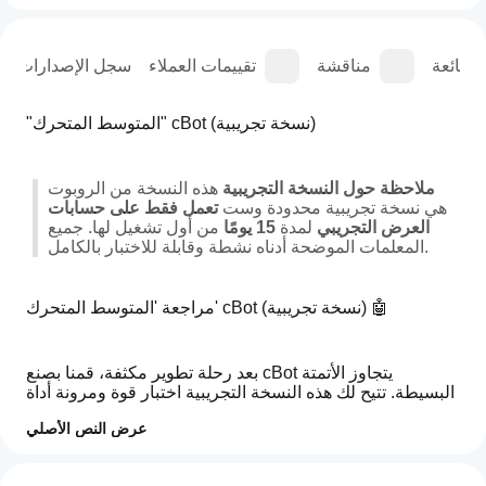
الشائعة
مناقشة
تقييمات العملاء
سجل الإصدارات
"المتوسط المتحرك" cBot (نسخة تجريبية)
ملاحظة حول النسخة التجريبية
 هذه النسخة من الروبوت 
هي نسخة تجريبية محدودة وست 
تعمل فقط على حسابات 
العرض التجريبي
 لمدة 
15 يومًا
 من أول تشغيل لها. جميع 
المعلمات الموضحة أدناه نشطة وقابلة للاختبار بالكامل.
مراجعة 'المتوسط المتحرك' cBot (نسخة تجريبية) 🤖
بعد رحلة تطوير مكثفة، قمنا بصنع cBot يتجاوز الأتمتة 
البسيطة. تتيح لك هذه النسخة التجريبية اختبار قوة ومرونة أداة 
تداول منهجية مخصصة بعناية.
عرض النص الأصلي
كيف
ملخص الذكاء الاصطناعي
منطق دخول من 3 مستويات: الاقتراب، اللمس، والاختراق 🎯
أبدأ
التقييمات: 0
The