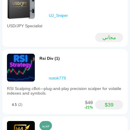
sc.icmarkets.com/copy/strategy/100817
UJ_Sniper
USD/JPY Specialist
مجاني
Rsi Div (1)
notok779
RSI Scalping cBot—plug‑and‑play precision scalper for volatile
indexes and symbols.
$49
$39
4.5
(2)
-21%
جديد