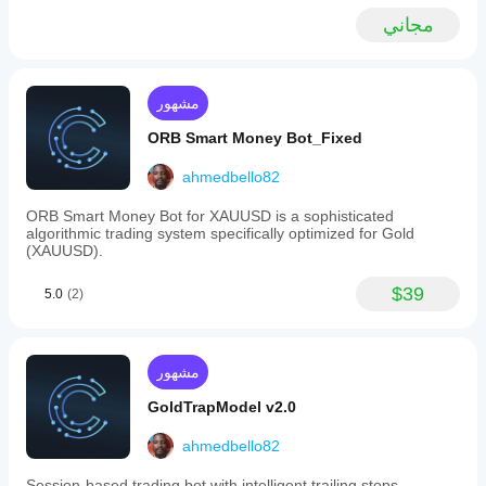
by
مجاني
executing
trades
strictly
according
to
مشهور
predefined
criteria.
ORB Smart Money Bot_Fixed
This
bot
ahmedbello82
is
designed
ORB Smart Money Bot for XAUUSD is a sophisticated
for
algorithmic trading system specifically optimized for Gold
disciplined,
(XAUUSD).
consistent
scalping
performance
$39
5.0
(2)
on
the
gold
market.
مشهور
ملف تعريف التداول
GoldTrapModel v2.0
ahmedbello82
Session-based trading bot with intelligent trailing stops.