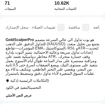
71
10.62K
التثبيتات المجانية
المبيعات
الشائعة
مناقشة
تقييمات العملاء
سجل الإصدارات
 هو بوت تداول آلي عالي السرعة مصمم 
GoldScalperPro
للتداول الدقيق على الذهب (XAUUSD). يجمع بين تحليل متعدد 
المؤشرات—تقاطع EMA، الستوكاستيك، RSI، وATR—لتحديد 
إعدادات تداول سريعة وعالية الاحتمالية. يتميز البوت بإدارة 
مخاطر ديناميكية تعتمد على ATR، وقف خسارة متحرك، 
ومراقبة مستمرة على مدار الساعة طوال أيام الأسبوع. يعمل 
بتنفيذ على مستوى التيك، ويضع الصفقات أسرع حتى 0.5 ثانية 
من البشر، ويقضي على التحيز العاطفي، ويتكيف بذكاء مع 
تقلبات السوق المتغيرة لأداء تداول دقيق ومنضبط باستمرار.
🧠 التكاملات الرئيسية (ذكية) 
التحسينالتنفيذ في الكود
1. سرعة التنفيذ
عرض النص الأصلي
كيف
OnTick()
OnBar()
 للاستجابة الفورية + 
 بدلاً من 
يستخدم 
ملخص الذكاء الاصطناعي