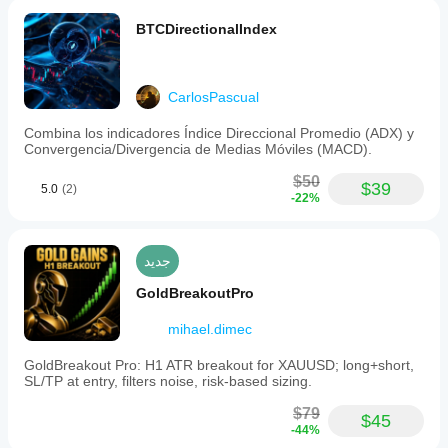
BTCDirectionalIndex
CarlosPascual
Combina los indicadores Índice Direccional Promedio (ADX) y
Convergencia/Divergencia de Medias Móviles (MACD).
$50
$39
5.0
(2)
-22%
جديد
GoldBreakoutPro
mihael.dimec
GoldBreakout Pro: H1 ATR breakout for XAUUSD; long+short,
SL/TP at entry, filters noise, risk-based sizing.
$79
$45
-44%