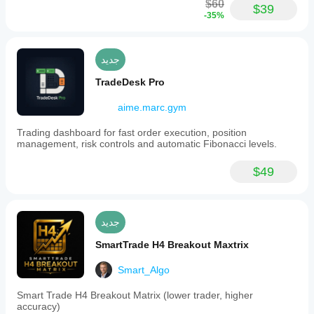
$60
$39
-35%
جديد
TradeDesk Pro
aime.marc.gym
Trading dashboard for fast order execution, position
management, risk controls and automatic Fibonacci levels.
$49
جديد
SmartTrade H4 Breakout Maxtrix
Smart_Algo
Smart Trade H4 Breakout Matrix (lower trader, higher
accuracy)