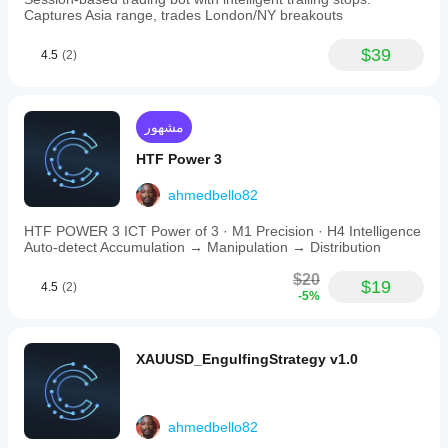
Captures Asia range, trades London/NY breakouts
$39
4.5
(2)
مشهور
HTF Power 3
ahmedbello82
HTF POWER 3 ICT Power of 3 · M1 Precision · H4 Intelligence
Auto-detect Accumulation → Manipulation → Distribution
$20
$19
4.5
(2)
-5%
XAUUSD_EngulfingStrategy v1.0
ahmedbello82