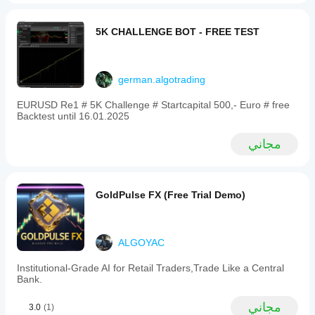
5K CHALLENGE BOT - FREE TEST
german.algotrading
EURUSD Re1 # 5K Challenge # Startcapital 500,- Euro # free
Backtest until 16.01.2025
مجاني
GoldPulse FX (Free Trial Demo)
ALGOYAC
Institutional-Grade AI for Retail Traders,Trade Like a Central
Bank.
مجاني
3.0
(1)