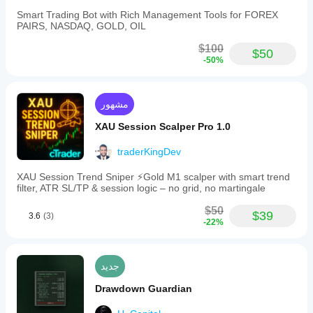
Smart Trading Bot with Rich Management Tools for FOREX
PAIRS, NASDAQ, GOLD, OIL
$100
$50
-50%
مشهور
XAU Session Scalper Pro 1.0
traderKingDev
XAU Session Trend Sniper ⚡️Gold M1 scalper with smart trend
filter, ATR SL/TP & session logic – no grid, no martingale
$50
$39
3.6
(3)
-22%
جديد
Drawdown Guardian