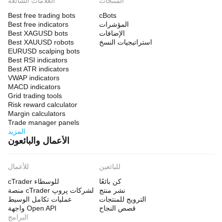
المنتجات
العلامات الشائعة
Best free trading bots
cBots
المؤشرات
Best free indicators
الإضافات
Best XAGUSD bots
استراتيجيات النسخ
Best XAUUSD robots
EURUSD scalping bots
Best RSI indicators
Best ATR indicators
VWAP indicators
MACD indicators
Grid trading tools
Risk reward calculator
Margin calculators
Trade manager panels
المزيد
الأعمال والبائعون
للبائعين
للأعمال
كن بائعًا
cTrader للوسطاء
نشر منتج
منصة cTrader لشركات پروپ
الترويج للمنتجات
عمليات تكامل الوسيط
قصص النجاح
واجهة Open API
البرامج