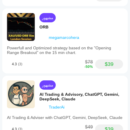
مشهور
ORB
megamarcohera
Powerfull and Optimized strategy based on the "Opening
Range Breakout" on the 15 min chart.
$78
$39
4.3
(3)
-50%
مشهور
AI Trading & Advisory, ChatGPT, Gemini,
DeepSeek, Claude
TraderAi
AI Trading & Adviser with ChatGPT, Gemini, DeepSeek, Claude
$49
$39
4.3
(3)