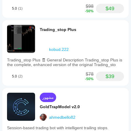
$98
$49
5.0
(1)
-50%
Trading_stop Plus
kobud.222
Trading_stop Plus 🧾 General Description Trading_stop Plus is
the complete, enhanced version of the original Trading_sto
$78
$39
5.0
(2)
-50%
مشهور
GoldTrapModel v2.0
ahmedbello82
Session-based trading bot with intelligent trailing stops.