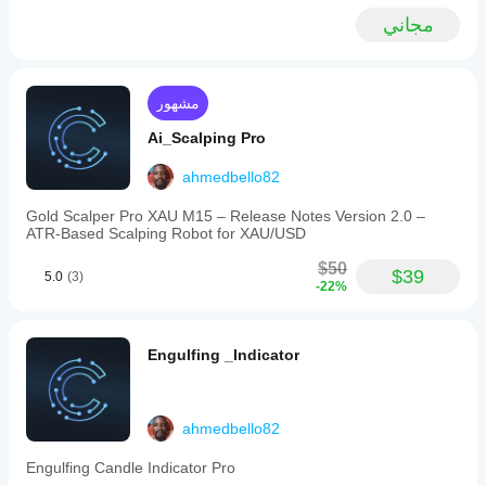
During testing
with
مجاني
the bot
an
traded
optional
consistently
session
and managed
filter
positions
to
مشهور
actively, but
restrict
the
trading
Ai_Scalping Pro
profitability
to
edge
specific
ahmedbello82
remained
time
extremely
windows
small both in
Gold Scalper Pro XAU M15 – Release Notes Version 2.0 –
such
backtest and
ATR‑Based Scalping Robot for XAU/USD
as
after
London
optimization.
$50
or
$39
5.0
(3)
The
-22%
New
architecture
York
sessions.
The
Engulfing _Indicator
fully
automated,
rule-
based
system
ahmedbello82
eliminates
emotional
Engulfing Candle Indicator Pro
bias