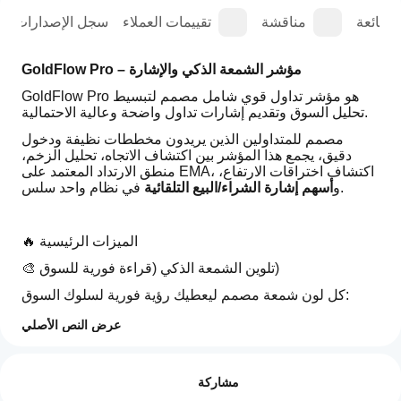
الشائعة
مناقشة
تقييمات العملاء
سجل الإصدارات
GoldFlow Pro – مؤشر الشمعة الذكي والإشارة
GoldFlow Pro هو مؤشر تداول قوي شامل مصمم لتبسيط 
تحليل السوق وتقديم إشارات تداول واضحة وعالية الاحتمالية.
مصمم للمتداولين الذين يريدون مخططات نظيفة ودخول 
دقيق، يجمع هذا المؤشر بين اكتشاف الاتجاه، تحليل الزخم، 
منطق الارتداد المعتمد على EMA، اكتشاف اختراقات الارتفاع، 
 في نظام واحد سلس.
و
أسهم إشارة الشراء/البيع التلقائية
🔥 الميزات الرئيسية
🎨 تلوين الشمعة الذكي (قراءة فورية للسوق)
كل لون شمعة مصمم ليعطيك رؤية فورية لسلوك السوق:
 → ضغط شراء قوي (استمرار الاتجاه)
أخضر فاتح
🟢 
عرض النص الأصلي
أخضر فاتح
 → مرحلة صعودية ضعيفة / ارتداد
🟩 
كيف
أحمر
 → ضغط بيع قوي
🔴 
ملخص الذكاء الاصطناعي
يمكنني
التقييمات: 3
برتقالي
 → مرحلة هبوطية ضعيفة / ارتداد
🟧 
GoldFlow
مشاركة
البدء في
Pro
 → حركة جانبية / زخم منخفض (تجنب التداول)
رمادي
⚪ 
is