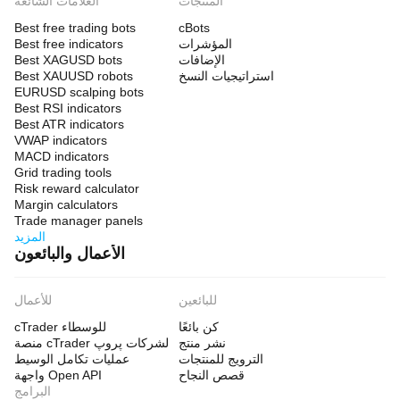
المنتجات
العلامات الشائعة
fast
decision-
Best free trading bots
cBots
making
المؤشرات
Best free indicators
without
الإضافات
Best XAGUSD bots
complex
استراتيجيات النسخ
Best XAUUSD robots
settings,
EURUSD scalping bots
enabling
Best RSI indicators
traders
Best ATR indicators
to
VWAP indicators
read
the
MACD indicators
market
Grid trading tools
instantly.
Risk reward calculator
Margin calculators
ملف تعريف المؤشر
Trade manager panels
المزيد
الأعمال والبائعون
للبائعين
للأعمال
كن بائعًا
cTrader للوسطاء
نشر منتج
منصة cTrader لشركات پروپ
الترويج للمنتجات
عمليات تكامل الوسيط
قصص النجاح
واجهة Open API
البرامج