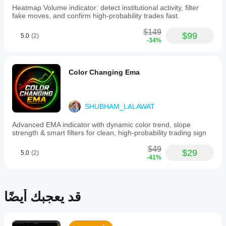
فقط قم بتحميل المؤشر وابدأ في قراءة السوق فوراً.
whether
based
Heatmap Volume indicator: detect institutional activity, filter
the
trend
fake moves, and confirm high-probability trades fast.
review
detection
process
system
$149
$99
5.0
(2)
stays
using
-34%
calmer.
EMA
12,
24,
and
Color Changing Ema
44
to
identify
strong
SHUBHAM_LALAWAT
uptrends,
downtrends,
Advanced EMA indicator with dynamic color trend, slope
and
strength & smart filters for clean, high-probability trading sign
overall
market
$49
$29
direction.
5.0
(2)
-41%
A
unique
spike
breakout
detection
قد يعجبك أيضًا
captures
sudden
large
candle