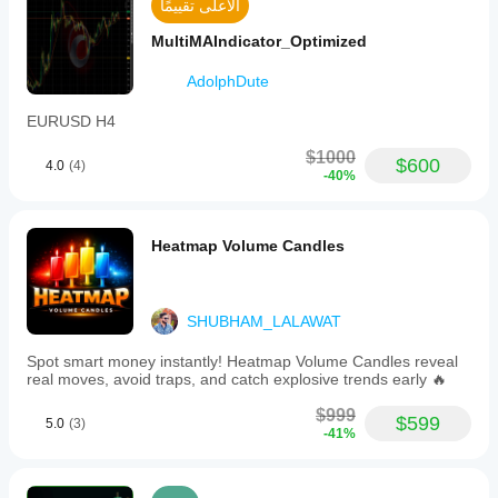
الأعلى تقييمًا
moves,
offering
MultiMAIndicator_Optimized
early
breakout
AdolphDute
entries.
The
​EURUSD H4
smart
filtering
$1000
system
$600
4.0
(4)
reduces
-40%
overtrading
by
avoiding
Heatmap Volume Candles
signals
in
sideways
markets
and
SHUBHAM_LALAWAT
filtering
weak
Spot smart money instantly! Heatmap Volume Candles reveal
setups.
real moves, avoid traps, and catch explosive trends early 🔥
All
signals
$999
$599
are
5.0
(3)
-41%
non-
repainting,
generated
only