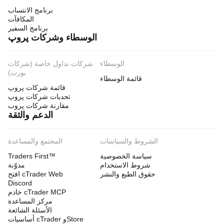
برنامج الانتساب
المكافآت
برنامج السفير
الوسطاء وشركات پروپ
الوسطاء
شركات تداول خاصة (شركات
بورب)
قائمة الوسطاء
قائمة شركات پروپ
تحديات شركات پروپ
مقارنة شركات پروب
الدعم والثقة
الشروط والسياسات
المجتمع والمساعدة
سياسة الخصوصية
Traders First™
شروط الاستخدام
مدوّنة
حقوق الطبع والنشر
افتح cTrader Web
Discord
خادم cTrader MCP
مركز المساعدة
الأسئلة الشائعة
أساسيات cTrader وStore