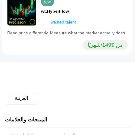
جديد
after
candle
wt.HyperFlow
close
for
wasted.talent
reliability.
GoldFlow
Read price differently. Measure what the market actually does.
Pro
is
suitable
من $149/شهريًا
for
scalping
and
intraday
trading
across
Forex,
Gold,
Indices,
cryptocurrencies,
and
العربية
stocks.
It
aims
to
المنتجات والعلامات
provide
visual
clarity
and