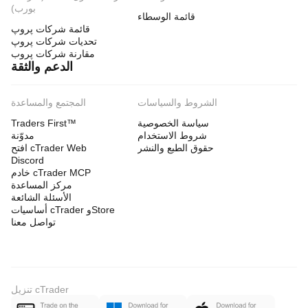
بورب)
قائمة الوسطاء
قائمة شركات پروپ
تحديات شركات پروپ
مقارنة شركات پروب
الدعم والثقة
الشروط والسياسات
المجتمع والمساعدة
سياسة الخصوصية
Traders First™
شروط الاستخدام
مدوّنة
حقوق الطبع والنشر
افتح cTrader Web
Discord
خادم cTrader MCP
مركز المساعدة
الأسئلة الشائعة
أساسيات cTrader وStore
تواصل معنا
تنزيل cTrader