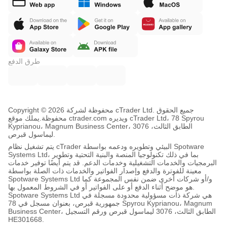
طرق الدفع
Copyright © محفوظة لشركة 2026 cTrader Ltd. جميع الحقوق
محفوظة.
يملك موقع ctrader.com ويديره cTrader Ltd، 78 Spyrou
Kyprianou، Magnum Business Center، الطابق الثالث، 3076
ليماسول قبرص.
يتم تشغيل نظام cTrader البيئي وتطويره ودعمه بواسطة Spotware
Systems Ltd، بما في ذلك تكنولوجيا المنصة والبنية التحتية وتطوير
البرمجيات والخدمات التشغيلية وخدمات الدعم. قد يتم أيضًا توفير خدمات
معينة للفوترة والدفع وإصدار الفواتير والخدمات ذات الصلة بواسطة
Spotware Systems Ltd و/أو شركات أخرى ضمن نفس المجموعة كما
هو موضح أثناء الدفع أو على الفواتير أو في الشروط المعمول بها.
Spotware Systems Ltd هي شركة ذات مسؤولية محدودة مسجلة في
جمهورية قبرص، بعنوان مسجل في 78 Spyrou Kyprianou، Magnum
Business Center، الطابق الثالث، 3076 ليماسول قبرص ورقم التسجيل
HE301668.