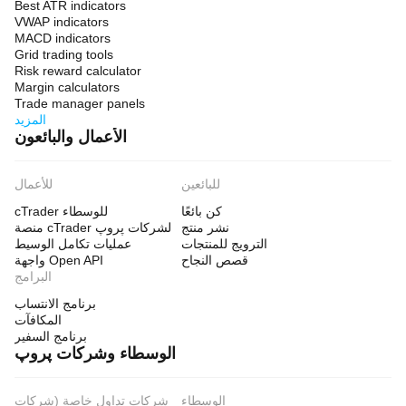
Best ATR indicators
VWAP indicators
MACD indicators
Grid trading tools
Risk reward calculator
Margin calculators
Trade manager panels
المزيد
الأعمال والبائعون
للبائعين
للأعمال
كن بائعًا
cTrader للوسطاء
نشر منتج
منصة cTrader لشركات پروپ
الترويج للمنتجات
عمليات تكامل الوسيط
قصص النجاح
واجهة Open API
البرامج
برنامج الانتساب
المكافآت
برنامج السفير
الوسطاء وشركات پروپ
الوسطاء
شركات تداول خاصة (شركات