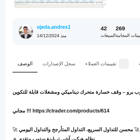
ojeda.andres1
42
269
بيتات المجانية
المبيعات
منذ
14/12/2024
تقييمات العملاء
سجل الإصدارات
الوصف
وب برو – وقف خسارة متحرك ديناميكي ومشغلات قابلة للتكوين
مجاني !!! https://ctrader.com/products/614
 🚀
محسن للتداول السريع، التداول المتأرجح والتداول اليومي
🚀 
نظام هيكين آشي تريلينغ ستوب متقدم
🔹 