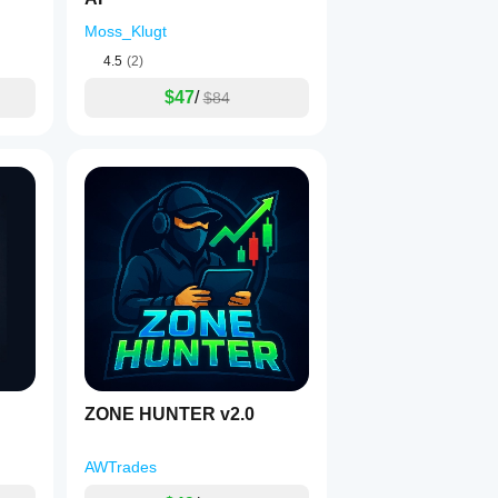
Moss_Klugt
4.5
(2)
$47
/
$84
ZONE HUNTER v2.0
AWTrades