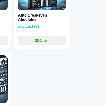
c
Auto Breakeven
Absolutee
ojeda.andres1
$50
/
$51