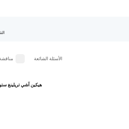
التث
الأسئلة الشائعة
مناقشة
هيكين آشي تريلينغ ست