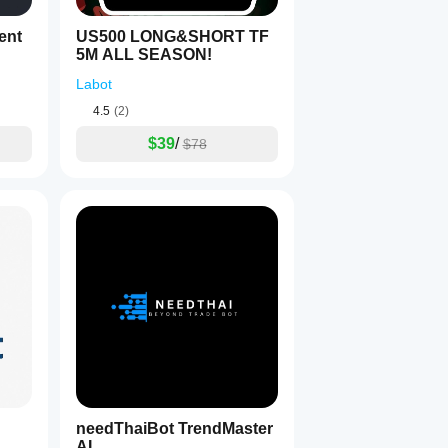
ent
US500 LONG&SHORT TF
5M ALL SEASON!
Labot
4.5
(2)
$39
/
$78
needThaiBot TrendMaster
AI