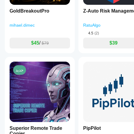
trades
simultaneously
and
GoldBreakoutPro
Z-Auto Risk Managem
offers
real-
time
mihael.dimec
RatuAlgo
breakeven
4.5
(2)
calculation
with
$45
/
$39
$79
visualization
to
enhance
risk
management
without
جديد
over-
adjustments.
Optimized
for
use
across
Forex,
indices,
and
cryptocurrency
markets,
the
Superior Remote Trade
PipPilot
bot
Copier