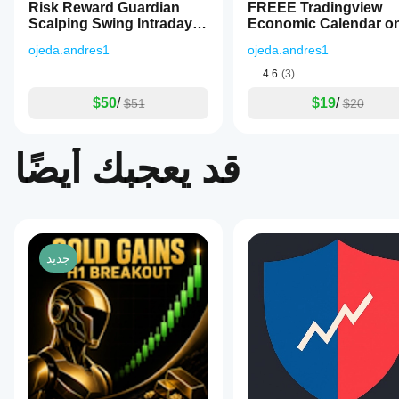
based
Risk Reward Guardian
FREEE Tradingview
الاستخدام
activation
Scalping Swing Intraday
Economic Calendar o
using
الفعلي.
Assistant
Chart
conditions
ojeda.andres1
ojeda.andres1
like
ATR
4.6
(3)
and
Heikin
$50
/
$19
/
$51
$20
Ashi
confirmation,
and
قد يعجبك أيضًا
multiple
auto-
protection
modes
(price-
based
and
pip-
جديد
based).
It
supports
asynchronous
order
execution
for
managing
multiple