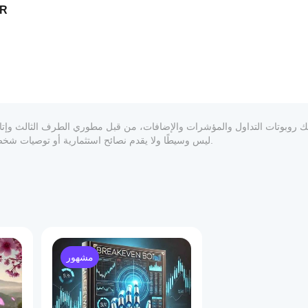
وقف خسارة متحرك د
المعلوماتي والفني فقط. cTrader Store ليس وسيطًا ولا يقدم نصائح استثمارية أو توصيات شخصية أو أي ضمان للأداء المستقبلي.
1
مشهور
 تداولك مع 
وقف خسارة متحرك مبني على هيكين آشي
، مصمم لـ 
الت