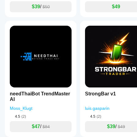
$39
/
$49
$50
needThaiBot TrendMaster
StrongBar v1
AI
Moss_Klugt
luis.gasparin
4.5
(2)
4.5
(2)
$47
/
$39
/
$84
$49