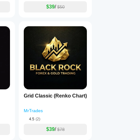
$39
/
$50
Grid Classic (Renko Chart)
MrTrades
4.5
(2)
$39
/
$78