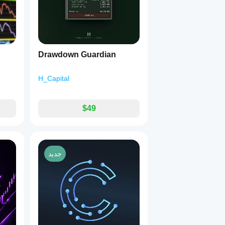
Drawdown Guardian
H_Capital
$49
جديد