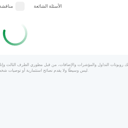
الأسئلة الشائعة
مناقشة
المعلوماتي والفني فقط. cTrader Store ليس وسيطًا ولا يقدم نصائح استثمارية أو توصيات شخصية أو أي ضمان للأداء المستقبلي.
1