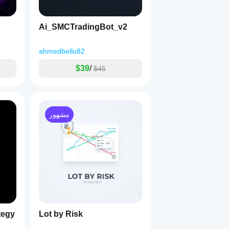
Ai_SMCTradingBot_v2
ahmedbello82
$39
/
$45
مشهور
tegy
Lot by Risk