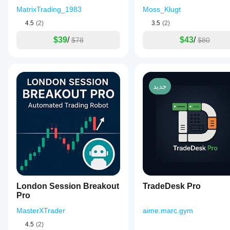
MatrixTrading_1983
Moss_Klugt
4.5
(2)
3.5
(2)
$39
/
$43
/
$78
$80
جديد
London Session Breakout
TradeDesk Pro
Pro
MasterXTrader
aime.marc.gym
4.5
(2)