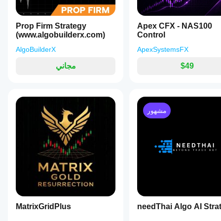
Prop Firm Strategy
Apex CFX - NAS100
(www.algobuilderx.com)
Control
AlgoBuilderX
ApexSystemsFX
$49
مجاني
مشهور
MatrixGridPlus
needThai Algo AI Stra