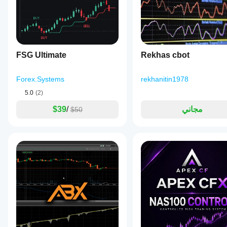
على فهم
كيفية أدائه
في
الاستخدام
الفعلي.
FSG Ultimate
Rekhas cbot
Forex.Systems
rekhanitin1978
5.0
(2)
مجاني
/
$39
$50