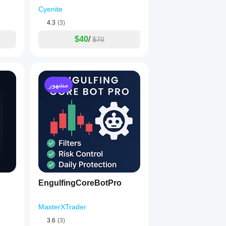
Cyenite
4.3
(3)
$40
/
$70
مشهور
EngulfingCoreBotPro
MasterXTrader
3.6
(3)