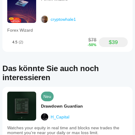
energy
commodities
and
forex
cryptowhale1
markets,
aiming
Forex Wizard
to
provide
$78
a
$39
4.5
(2)
unified
-50%
solution
for
traders
seeking
Das könnte Sie auch noch
automated
execution
interessieren
with
built-
in
risk
Neu
controls.
Drawdown Guardian
Handelsprofil
H_Capital
Watches your equity in real time and blocks new trades the
moment you're near your daily or max loss limit.