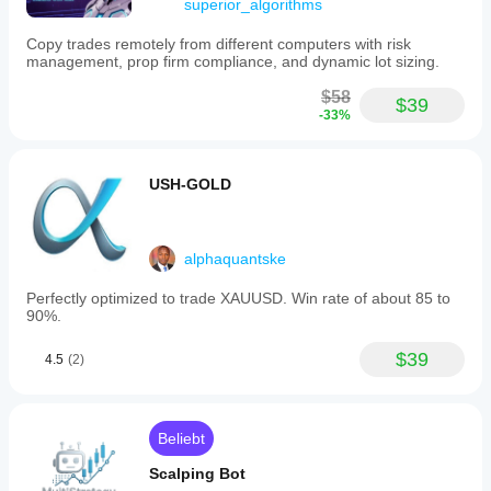
superior_algorithms
Copy trades remotely from different computers with risk
management, prop firm compliance, and dynamic lot sizing.
$58
$39
-33%
USH-GOLD
alphaquantske
Perfectly optimized to trade XAUUSD. Win rate of about 85 to
90%.
$39
4.5
(2)
Beliebt
Scalping Bot