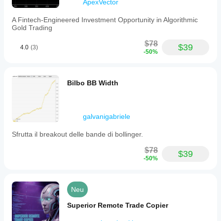
ApexVector
A Fintech-Engineered Investment Opportunity in Algorithmic
Gold Trading
$78
$39
4.0
(3)
-50%
Bilbo BB Width
galvanigabriele
Sfrutta il breakout delle bande di bollinger.
$78
$39
-50%
Neu
Superior Remote Trade Copier