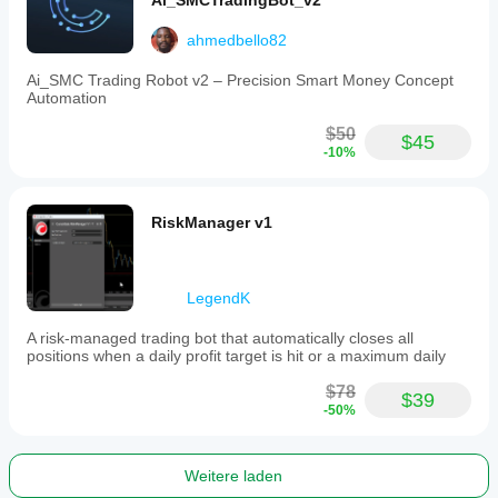
Ai_SMCTradingBot_v2
ahmedbello82
Ai_SMC Trading Robot v2 – Precision Smart Money Concept
Automation
$50
$45
-10%
RiskManager v1
LegendK
A risk-managed trading bot that automatically closes all
positions when a daily profit target is hit or a maximum daily
$78
$39
-50%
Weitere laden