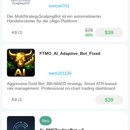
enrico0702
Der MultiStrategyScalpingBot ist ein automatisierter
Handelsroboter für die cAlgo-Plattform.
$78
$39
4.0
(2)
-50%
FTMO_AI_Adaptive_Bot_Fixed
tsem201126
Aggressive Gold Bot: BB+MACD strategy. Smart ATR-based
risk management. Professional on-chart trading dashboard
$39
5.0
(2)
Neu