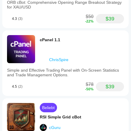
ORB cBot: Comprehensive Opening Range Breakout Strategy
for XAU/USD
$50
$39
4.3
(3)
-22%
cPanel 1.1
ChrisSpire
Simple and Effective Trading Panel with On-Screen Statistics
and Trade Management Options.
$78
$39
4.5
(2)
-50%
Beliebt
RSI Simple Grid cBot
cGuru