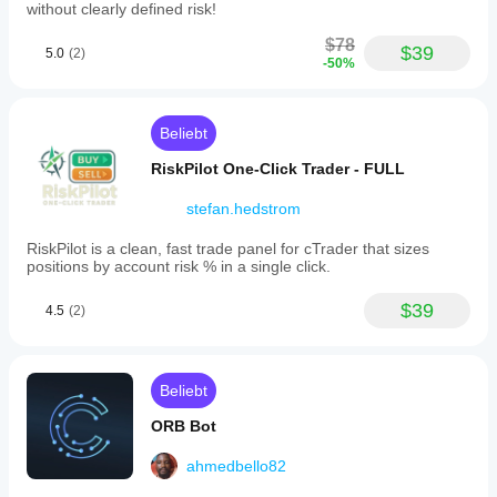
without clearly defined risk!
$78
$39
5.0
(2)
-50%
Beliebt
RiskPilot One-Click Trader - FULL
stefan.hedstrom
RiskPilot is a clean, fast trade panel for cTrader that sizes
positions by account risk % in a single click.
$39
4.5
(2)
Beliebt
ORB Bot
ahmedbello82