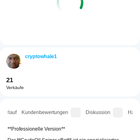
cryptowhale1
21
Verkäufe
sverlauf
Kundenbewertungen
Diskussion
Häufi
**Professionelle Version**