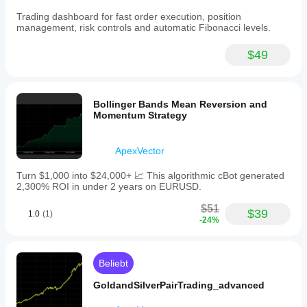
Trading dashboard for fast order execution, position
management, risk controls and automatic Fibonacci levels.
$49
Bollinger Bands Mean Reversion and
Momentum Strategy
ApexVector
Turn $1,000 into $24,000+ 📈 This algorithmic cBot generated
2,300% ROI in under 2 years on EURUSD.
$51
$39
1.0
(1)
-24%
Beliebt
GoldandSilverPairTrading_advanced