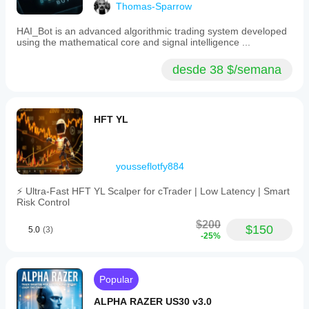
Thomas-Sparrow
HAI_Bot is an advanced algorithmic trading system developed
using the mathematical core and signal intelligence ...
desde 38 $/semana
HFT YL
yousseflotfy884
⚡ Ultra-Fast HFT YL Scalper for cTrader | Low Latency | Smart
Risk Control
$200
$150
5.0
(3)
-25%
Popular
ALPHA RAZER US30 v3.0