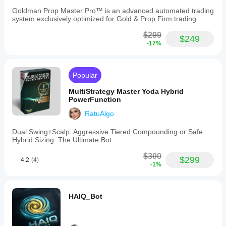
Goldman Prop Master Pro™ is an advanced automated trading
system exclusively optimized for Gold & Prop Firm trading
$299
$249
-17%
Popular
MultiStrategy Master Yoda Hybrid
PowerFunction
RatuAlgo
Dual Swing+Scalp. Aggressive Tiered Compounding or Safe
Hybrid Sizing. The Ultimate Bot.
$300
$299
4.2
(4)
-1%
HAIQ_Bot