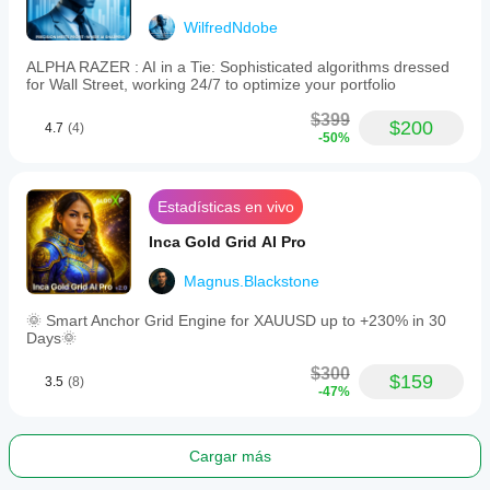
WilfredNdobe
ALPHA RAZER : AI in a Tie: Sophisticated algorithms dressed
for Wall Street, working 24/7 to optimize your portfolio
$399
$200
4.7
(4)
-50%
Estadísticas en vivo
Inca Gold Grid AI Pro
Magnus.Blackstone
🌞 Smart Anchor Grid Engine for XAUUSD up to +230% in 30
Days🌞
$300
$159
3.5
(8)
-47%
Cargar más