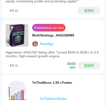
equity, maximizing profits and protecting capital."
$350
4.5
(2)
Estadísticas en vivo
MultiStrategy_XAGUSDM5
RatuAlgo
Aggressive XAGUSD Swing cBot. Turned $500 to $33k+ in 3.5
months. High-reward growth engine.
$500
$300
4.0
(1)
-40%
ToTheMoon 1.55 cTrader
ToTheMoonRobot