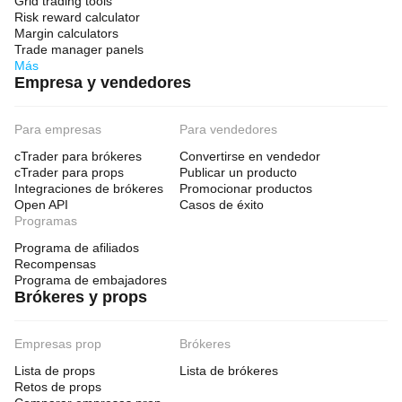
Grid trading tools
Risk reward calculator
Margin calculators
Trade manager panels
Más
Empresa y vendedores
Para empresas
Para vendedores
cTrader para brókeres
Convertirse en vendedor
cTrader para props
Publicar un producto
Integraciones de brókeres
Promocionar productos
Open API
Casos de éxito
Programas
Programa de afiliados
Recompensas
Programa de embajadores
Brókeres y props
Empresas prop
Brókeres
Lista de props
Lista de brókeres
Retos de props