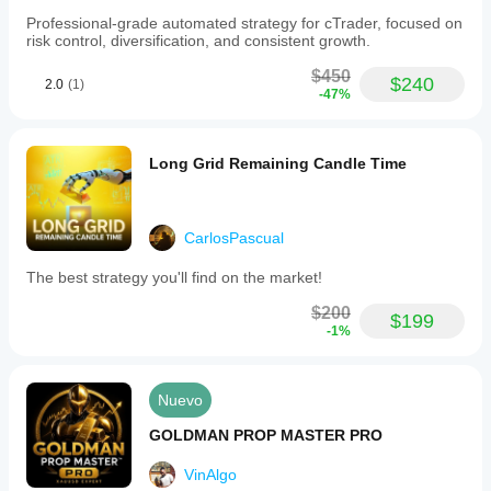
Professional-grade automated strategy for cTrader, focused on
risk control, diversification, and consistent growth.
$450
$240
2.0
(1)
-47%
Long Grid Remaining Candle Time
CarlosPascual
The best strategy you'll find on the market!
$200
$199
-1%
Nuevo
GOLDMAN PROP MASTER PRO
VinAlgo