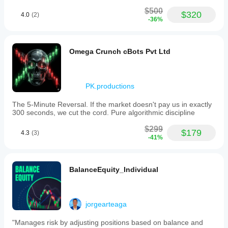
$500
$320
4.0
(2)
-36%
Omega Crunch cBots Pvt Ltd
PK.productions
The 5-Minute Reversal. If the market doesn't pay us in exactly
300 seconds, we cut the cord. Pure algorithmic discipline
$299
$179
4.3
(3)
-41%
BalanceEquity_Individual
jorgearteaga
"Manages risk by adjusting positions based on balance and