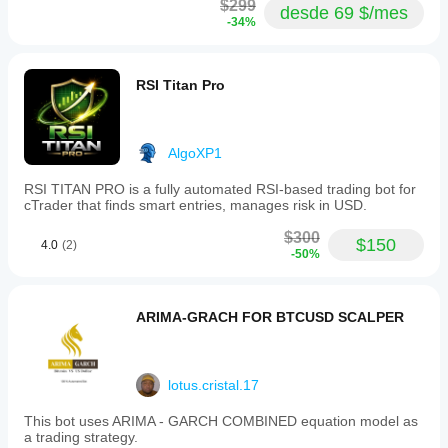
$299
desde 69 $/mes
-34%
RSI Titan Pro
AlgoXP1
RSI TITAN PRO is a fully automated RSI-based trading bot for
cTrader that finds smart entries, manages risk in USD.
$300
$150
4.0
(2)
-50%
ARIMA-GRACH FOR BTCUSD SCALPER
lotus.cristal.17
This bot uses ARIMA - GARCH COMBINED equation model as
a trading strategy.