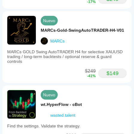
-17%
variar
según las
condiciones
Nuevo
del bróker,
los spreads
MARCs-Gold-SwingAutoTRADER-H4-V01
y la calidad
de
MARCs
ejecución.
Probar el
MARCs GOLD Swing AutoTRADER H4 for selective XAUUSD
bot en su
trading / long-term backtests / optional reserve & guard
propio
controls
entorno le
ayuda a
$249
$149
comprender
-41%
cómo
funciona en
el uso real.
Nuevo
wt.HyperFlow - cBot
wasted.talent
Find the settings. Validate the strategy.