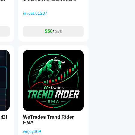
invest.01287
$50
/
$70
rBl
WeTrades Trend Rider
EMA
wejoy369