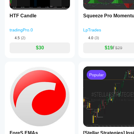
HTF Candle
Squeeze Pro Moment
tradingPro.0
LpTrades
4.5
(2)
4.0
(3)
$30
$19
/
$29
Popular
ForeS EMAs
[Stellar Strategies] Ins