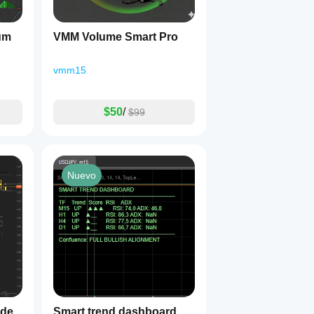
um
VMM Volume Smart Pro
vmm15
$50
/
$99
Nuevo
ide
Smart trend dashboard