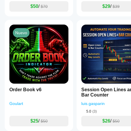
$50
/
$29
/
$70
$39
Nuevo
Order Book v6
Session Open Lines a
Bar Counter
Goulart
luis.gasparin
5.0
(3)
$25
/
$26
/
$50
$50