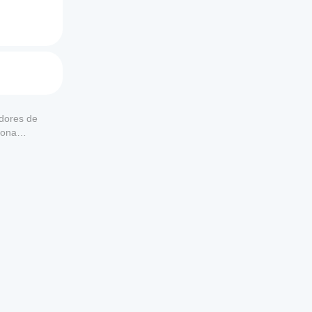
adores de
iona
os e 