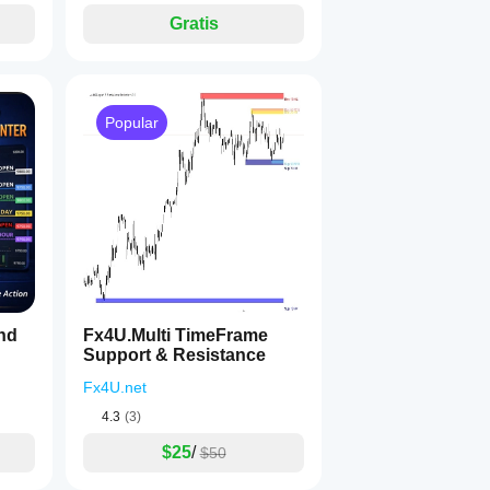
Gratis
Popular
nd
Fx4U.Multi TimeFrame
Support & Resistance
Fx4U.net
4.3
(3)
$25
/
$50