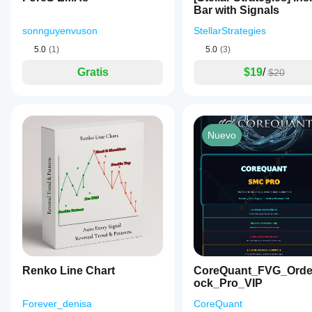
Bar with Signals
sonnguyenvuson
StellarStrategies
5.0
(1)
5.0
(3)
Gratis
$19
/
$20
Nuevo
Renko Line Chart
CoreQuant_FVG_Orde
ock_Pro_VIP
Forever_denisa
CoreQuant