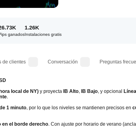
26.73K
1.26K
Pips ganados
Instalaciones gratis
 de clientes
Conversación
Preguntas frecu
USD
hora local de NY)
 y proyecta 
IB Alto
, 
IB Bajo
, y opcional 
Líne
ente
.
 de 1 minuto
, por lo que los niveles se mantienen precisos en 
c
o en el borde derecho
. Con ajuste por horario de verano (anclad