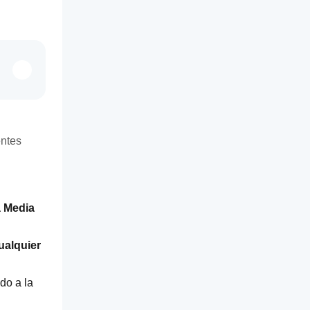
entes
a Media
ualquier 
o a la 