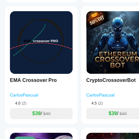
EMA Crossover Pro
CryptoCrossoverBot
CarlosPascual
CarlosPascual
4.0
(2)
4.5
(2)
$39
/
$39
/
$40
$40