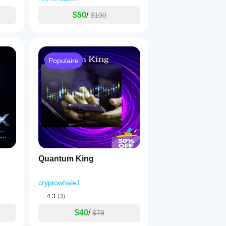
$50
/
$100
Populaire
Quantum King
cryptowhale1
4.3
(3)
$40
/
$79