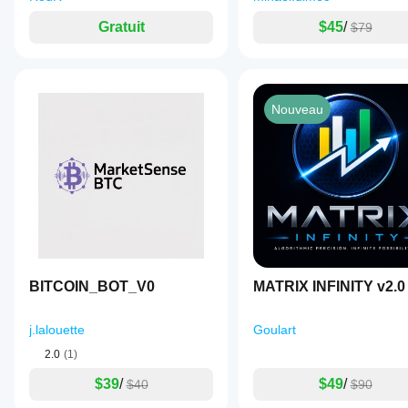
de la qualité
d'exécution.
Gratuit
$45
/
$79
Tester le bot
dans votre
propre
environnement
vous aidera à
Nouveau
comprendre
comment il
fonctionne en
utilisation
réelle.
BITCOIN_BOT_V0
MATRIX INFINITY v2.0
j.lalouette
Goulart
2.0
(1)
$39
/
$49
/
$40
$90