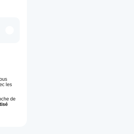
ous 
c les 
oche de 
isé 