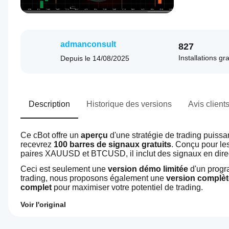
admanconsult
827
Installations gr
Depuis le
14/08/2025
Description
Historique des versions
Avis client
Ce cBot offre un 
aperçu
 d'une stratégie de trading puissa
recevrez 
100 barres de signaux gratuits
. Conçu pour les
paires XAUUSD et BTCUSD, il inclut des signaux en direct
Ceci est seulement une 
version démo limitée
 d'un progr
trading, nous proposons également une 
version complèt
complet
 pour maximiser votre potentiel de trading.
Voir l'original
0.0
Profil de trading
Comment
démarrer