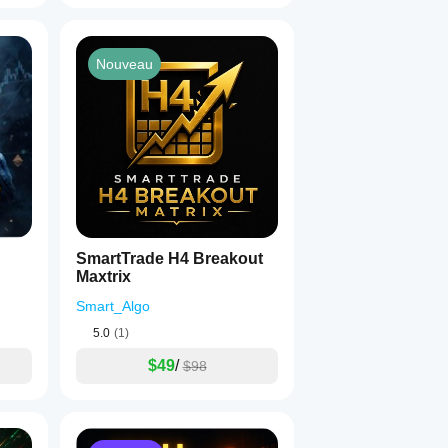
Nouveau
SmartTrade H4 Breakout
Maxtrix
Smart_Algo
5.0
(1)
$49
/
$98