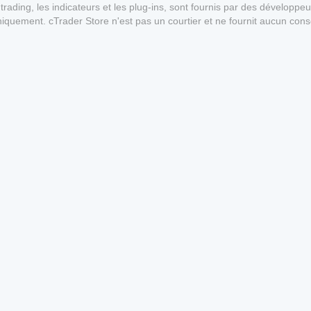
ading, les indicateurs et les plug-ins, sont fournis par des développeur
 uniquement. cTrader Store n'est pas un courtier et ne fournit aucun cons
antie quant aux performances futures.
1