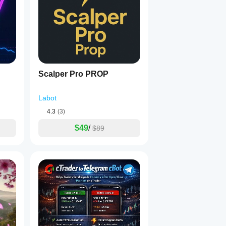
Scalper Pro PROP
Labot
4.3
(3)
$49
/
$89