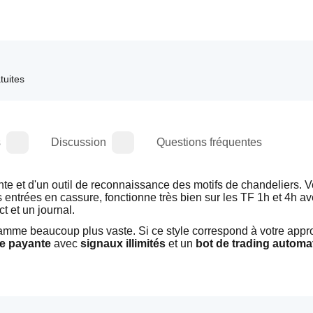
atuites
s
Discussion
Questions fréquentes
nte et d'un outil de reconnaissance des motifs de chandeliers. V
 entrées en cassure, fonctionne très bien sur les TF 1h et 4h ave
 et un journal.
amme beaucoup plus vaste. Si ce style correspond à votre appr
e payante
 avec 
signaux illimités
 et un 
bot de trading automat