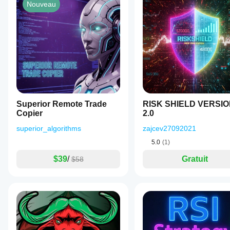
Nouveau
Superior Remote Trade
RISK SHIELD VERSI
Copier
2.0
superior_algorithms
zajcev27092021
5.0
(1)
$39
/
Gratuit
$58