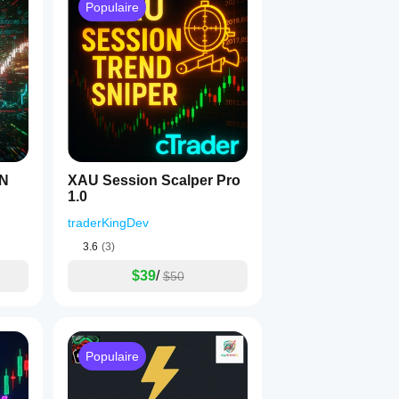
Populaire
ON
XAU Session Scalper Pro
1.0
traderKingDev
3.6
(3)
$39
/
$50
Populaire