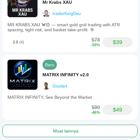
Mr Krabs XAU
traderKingDev
MR KRABS XAU 🦀🟡 — smart gold grid trading with ATR
spacing, tight risk, and basket take-profit. 🎯
$78
$39
2.0
(4)
-50%
Baru
MATRIX INFINITY v2.0
Goulart
MATRIX INFINITY, See Beyond the Market.
$90
$49
-46%
Muat lainnya