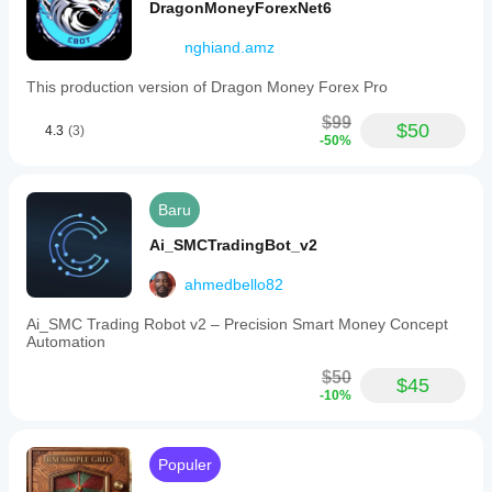
DragonMoneyForexNet6
nghiand.amz
This production version of Dragon Money Forex Pro
$99
$50
4.3
(3)
-50%
Baru
Ai_SMCTradingBot_v2
ahmedbello82
Ai_SMC Trading Robot v2 – Precision Smart Money Concept
Automation
$50
$45
-10%
Populer