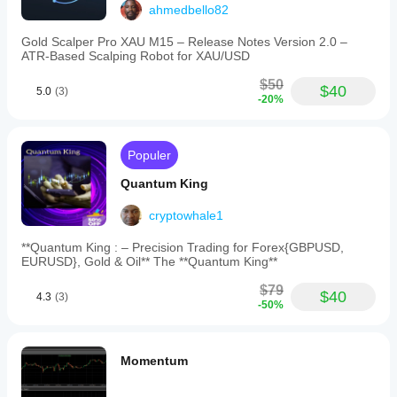
ahmedbello82
Gold Scalper Pro XAU M15 – Release Notes Version 2.0 –
ATR‑Based Scalping Robot for XAU/USD
$50
$40
5.0
(3)
-20%
Populer
Quantum King
cryptowhale1
**Quantum King : – Precision Trading for Forex{GBPUSD,
EURUSD}, Gold & Oil** The **Quantum King**
$79
$40
4.3
(3)
-50%
Momentum