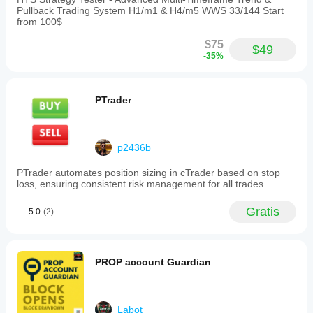
Pullback Trading System H1/m1 & H4/m5 WWS 33/144 Start
from 100$
$75
$49
-35%
PTrader
p2436b
PTrader automates position sizing in cTrader based on stop
loss, ensuring consistent risk management for all trades.
Gratis
5.0
(2)
PROP account Guardian
Labot