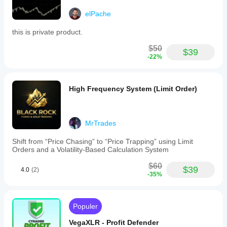
elPache
this is private product.
$50
$39
-22%
High Frequency System (Limit Order)
MrTrades
Shift from “Price Chasing” to “Price Trapping” using Limit
Orders and a Volatility-Based Calculation System
$60
$39
4.0
(2)
-35%
Populer
VegaXLR - Profit Defender