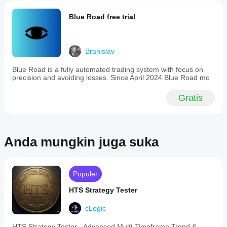
yang
cBot pada
Kinerja dapat
disediakan.
data pasar
bervariasi
Blue Road free trial
historis di
tergantung
cTrader
pada kondisi
Windows
broker, spread,
dan Mac.
dan kualitas
Branislav
eksekusi.
Blue Road is a fully automated trading system with focus on
Pengujian bot
precision and avoiding losses. Since April 2024 Blue Road mo
di lingkungan
Anda sendiri
akan
Gratis
membantu
Anda
memahami
kinerja bot
Anda mungkin juga suka
dalam
penggunaan
sesungguhnya.
Populer
HTS Strategy Tester
cLogic
HTS Strategy Tester - Advanced Multi-Timeframe Trend &