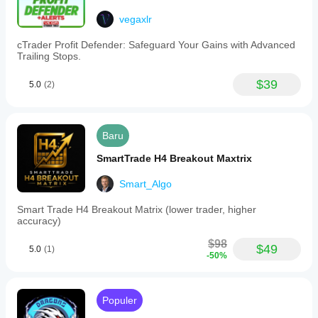
vegaxlr
cTrader Profit Defender: Safeguard Your Gains with Advanced
Trailing Stops.
$39
5.0
(2)
Baru
SmartTrade H4 Breakout Maxtrix
Smart_Algo
Smart Trade H4 Breakout Matrix (lower trader, higher
accuracy)
$98
$49
5.0
(1)
-50%
Populer