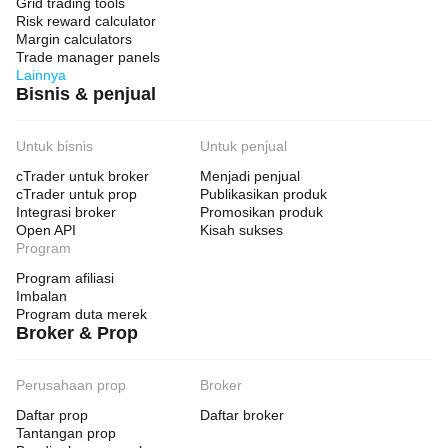
Grid trading tools
Risk reward calculator
Margin calculators
Trade manager panels
Lainnya
Bisnis & penjual
Untuk bisnis
Untuk penjual
cTrader untuk broker
Menjadi penjual
cTrader untuk prop
Publikasikan produk
Integrasi broker
Promosikan produk
Open API
Kisah sukses
Program
Program afiliasi
Imbalan
Program duta merek
Broker & Prop
Perusahaan prop
Broker
Daftar prop
Daftar broker
Tantangan prop