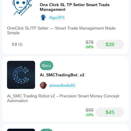
One Click SL TP Setter Smart Trade
Management
AlgoXP1
OneClick SL/TP Setter — Smart Trade Management Made
Simple
$78
$39
5.0
(3)
-50%
Baru
Ai_SMCTradingBot_v2
ahmedbello82
Ai_SMC Trading Robot v2 – Precision Smart Money Concept
Automation
$50
$45
-10%