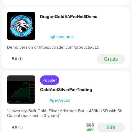
DragonGoldEAProNet6Demo
nghiand.amz
Demo version of https://ctrader.com/products/315
Gratis
5.0
(1)
Populer
GoldAndSilverPairTrading
ApexVector
“University-Built Gold–Silver Arbitrage Bot: +439k USD with 5k
Capital (backtest in 3 years)”
$65
$39
4.0
(3)
-40%