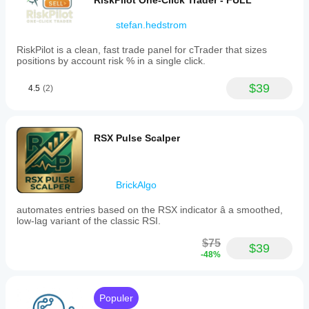
cTrader
RiskPilot One-Click Trader - FULL
pada kondisi
Windows
broker, spread,
dan Mac.
stefan.hedstrom
dan kualitas
eksekusi.
RiskPilot is a clean, fast trade panel for cTrader that sizes
Pengujian bot
positions by account risk % in a single click.
di lingkungan
Anda sendiri
$39
4.5
(2)
akan
membantu
Anda
memahami
RSX Pulse Scalper
kinerja bot
dalam
penggunaan
sesungguhnya.
BrickAlgo
automates entries based on the RSX indicator â a smoothed,
low-lag variant of the classic RSI.
$75
$39
-48%
Populer