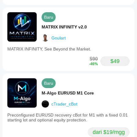
Baru
MATRIX INFINITY v2.0
Goulart
MATRIX INFINITY, See Beyond the Market.
$90
$49
-46%
Baru
M-Algo EURUSD M1 Core
cTrader_cBot
Preconfigured EURUSD recovery cBot for M1 with a fixed 0.01
starting lot and optional equity protection.
dari $19/mgg