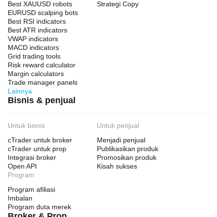
Best XAUUSD robots
Strategi Copy
EURUSD scalping bots
Best RSI indicators
Best ATR indicators
VWAP indicators
MACD indicators
Grid trading tools
Risk reward calculator
Margin calculators
Trade manager panels
Lainnya
Bisnis & penjual
Untuk bisnis
Untuk penjual
cTrader untuk broker
Menjadi penjual
cTrader untuk prop
Publikasikan produk
Integrasi broker
Promosikan produk
Open API
Kisah sukses
Program
Program afiliasi
Imbalan
Program duta merek
Broker & Prop