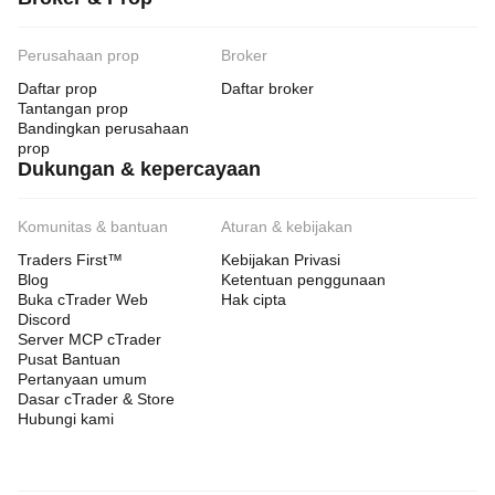
Perusahaan prop
Broker
Daftar prop
Daftar broker
Tantangan prop
Bandingkan perusahaan
prop
Dukungan & kepercayaan
Komunitas & bantuan
Aturan & kebijakan
Traders First™
Kebijakan Privasi
Blog
Ketentuan penggunaan
Buka cTrader Web
Hak cipta
Discord
Server MCP cTrader
Pusat Bantuan
Pertanyaan umum
Dasar cTrader & Store
Hubungi kami