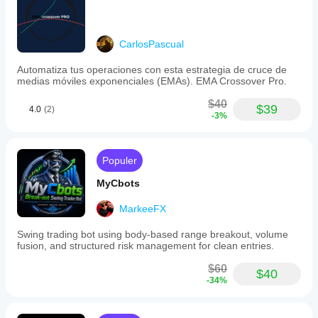
CarlosPascual
Automatiza tus operaciones con esta estrategia de cruce de
medias móviles exponenciales (EMAs). EMA Crossover Pro.
$40
$39
4.0
(2)
-3%
Populer
MyCbots
MarkeeFX
Swing trading bot using body-based range breakout, volume
fusion, and structured risk management for clean entries.
$60
$40
-34%