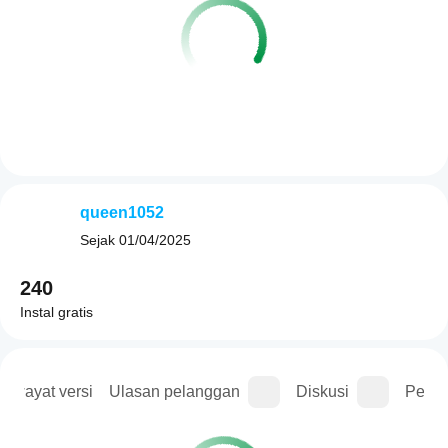
queen1052
Sejak
01/04/2025
240
Instal gratis
Riwayat versi
Ulasan pelanggan
Diskusi
Perta