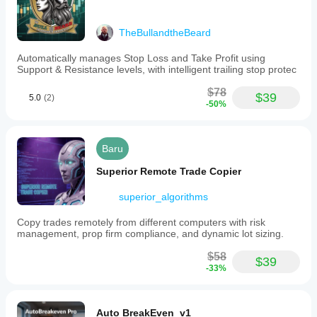
eksekusi.
Pengujian bot
di lingkungan
TheBullandtheBeard
Anda sendiri
akan
Automatically manages Stop Loss and Take Profit using
membantu
Support & Resistance levels, with intelligent trailing stop protec
Anda
memahami
$78
$39
5.0
(2)
kinerja bot
-50%
dalam
penggunaan
sesungguhnya.
Baru
Superior Remote Trade Copier
superior_algorithms
Copy trades remotely from different computers with risk
management, prop firm compliance, and dynamic lot sizing.
$58
$39
-33%
Auto BreakEven_v1