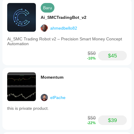
Baru
Ai_SMCTradingBot_v2
ahmedbello82
Ai_SMC Trading Robot v2 – Precision Smart Money Concept
Automation
$50
$45
-10%
Momentum
elPache
this is private product.
$50
$39
-22%