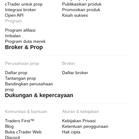
cTrader untuk prop
Publikasikan produk
Integrasi broker
Promosikan produk
Open API
Kisah sukses
Program
Program afiliasi
Imbalan
Program duta merek
Broker & Prop
Perusahaan prop
Broker
Daftar prop
Daftar broker
Tantangan prop
Bandingkan perusahaan
prop
Dukungan & kepercayaan
Komunitas & bantuan
Aturan & kebijakan
Traders First™
Kebijakan Privasi
Blog
Ketentuan penggunaan
Buka cTrader Web
Hak cipta
Discord