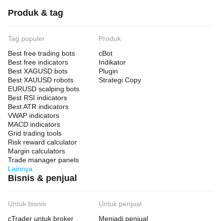
Produk & tag
Tag populer
Produk
Best free trading bots
cBot
Best free indicators
Indikator
Best XAGUSD bots
Plugin
Best XAUUSD robots
Strategi Copy
EURUSD scalping bots
Best RSI indicators
Best ATR indicators
VWAP indicators
MACD indicators
Grid trading tools
Risk reward calculator
Margin calculators
Trade manager panels
Lainnya
Bisnis & penjual
Untuk bisnis
Untuk penjual
cTrader untuk broker
Menjadi penjual