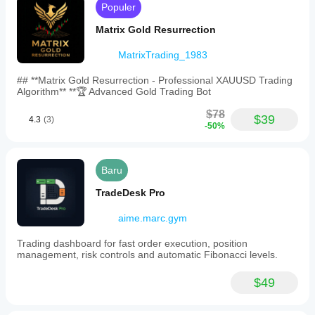
Populer
Matrix Gold Resurrection
MatrixTrading_1983
## **Matrix Gold Resurrection - Professional XAUUSD Trading
Algorithm** **🏆 Advanced Gold Trading Bot
$78
$39
4.3
(3)
-50%
Baru
TradeDesk Pro
aime.marc.gym
Trading dashboard for fast order execution, position
management, risk controls and automatic Fibonacci levels.
$49