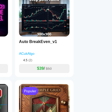
Auto BreakEven_v1
ACukAlgo
4.5
(2)
$39
/
$50
Populer