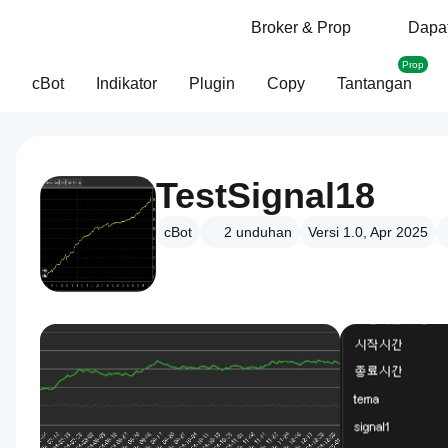
Broker & Prop
Dapat
Prop
cBot
Indikator
Plugin
Copy
Tantangan
TestSignal18
cBot
2
unduhan
Versi 1.0, Apr 2025