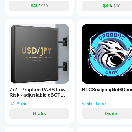
$40
/
$49
/
$79
$90
777 - Propfirm PASS Low
BTCScalpingNet6De
Risk - adjustable cBOT
Enc DEMO
UJ_Sniper
nghiand.amz
Gratis
Gratis