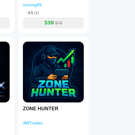
nvcong89
4.5
(2)
$39
/
$78
ZONE HUNTER
AWTrades