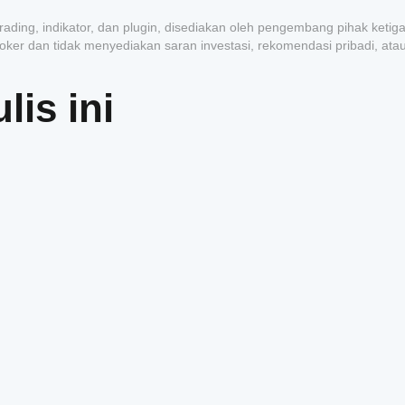
rading, indikator, dan plugin, disediakan oleh pengembang pihak ketig
roker dan tidak menyediakan saran investasi, rekomendasi pribadi, ata
lis ini
1