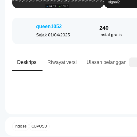
queen1052
240
Instal gratis
Sejak
01/04/2025
Deskripsi
Riwayat versi
Ulasan pelanggan
0.0
Profil trading
Bagaimana
cara
memulai
Indices
GBPUSD
cBot?