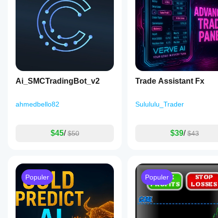
Ai_SMCTradingBot_v2
Trade Assistant Fx
ahmedbello82
Sulululu_Trader
$45
/
$39
/
$50
$43
Populer
Populer