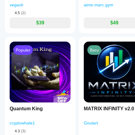
penggunaan
vegaxlr
aime.marc.gym
sesungguhnya.
4.5
(2)
$39
$49
Populer
Baru
Quantum King
MATRIX INFINITY v2.0
cryptowhale1
Goulart
4.3
(3)