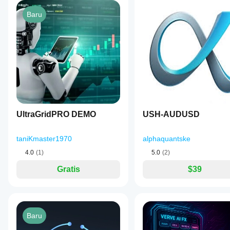
Baru
UltraGridPRO DEMO
USH-AUDUSD
taniKmaster1970
alphaquantske
4.0
(1)
5.0
(2)
Gratis
$39
Baru