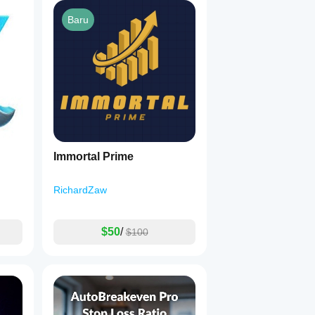
Baru
Immortal Prime
RichardZaw
$50
/
$100