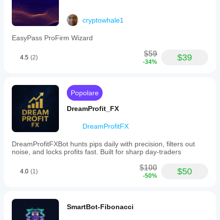
La mia strategia è copiare: 
https://ct-
sc.icmarkets.com/copy/strategy/100817
cryptowhale1
EasyPass ProFirm Wizard
$59
$39
4.5
(2)
-34%
Popolare
DreamProfit_FX
DreamProfitFX
DreamProfitFXBot hunts pips daily with precision, filters out
noise, and locks profits fast. Built for sharp day-traders
$100
$50
4.0
(1)
-50%
SmartBot-Fibonacci