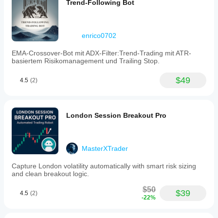
Trend-Following Bot
enrico0702
EMA-Crossover-Bot mit ADX-Filter:Trend-Trading mit ATR-
basiertem Risikomanagement und Trailing Stop.
$49
4.5
(2)
London Session Breakout Pro
MasterXTrader
Capture London volatility automatically with smart risk sizing
and clean breakout logic.
$50
$39
4.5
(2)
-22%