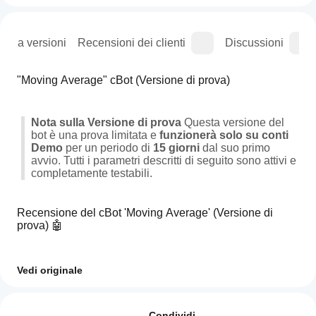
ogia versioni
Recensioni dei clienti
Discussioni
"Moving Average" cBot (Versione di prova)
Nota sulla Versione di prova
 Questa versione del 
bot è una prova limitata e 
funzionerà solo su conti 
Demo
 per un periodo di 
15 giorni
 dal suo primo 
avvio. Tutti i parametri descritti di seguito sono attivi e 
completamente testabili.
Recensione del cBot 'Moving Average' (Versione di 
prova) 🤖
Dopo un lungo percorso di sviluppo, abbiamo creato un 
Vedi originale
cBot che va oltre la semplice automazione. Questa 
Come
versione di prova ti permette di testare la potenza e la 
Riepilogo AI
faccio
Recensioni: 0
flessibilità di uno strumento di trading sistematico 
The
Condividi