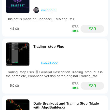
nvcong89
This bot is made of Fibonacci, EMA and RSI.
$78
$39
4.5
(2)
-50%
Trading_stop Plus
kobud.222
Trading_stop Plus 🧾 General Description Trading_stop Plus is
the complete, enhanced version of the original Trading_sto
$78
$39
5.0
(2)
-50%
Daily Breakout and Trailing Stop (Made
with AlgoBuilderX)