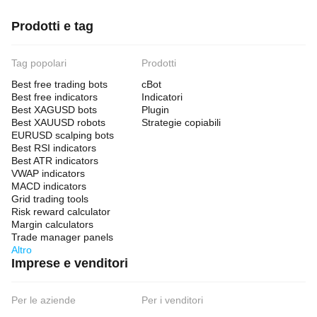
Prodotti e tag
Tag popolari
Prodotti
Best free trading bots
cBot
Best free indicators
Indicatori
Best XAGUSD bots
Plugin
Best XAUUSD robots
Strategie copiabili
EURUSD scalping bots
Best RSI indicators
Best ATR indicators
VWAP indicators
MACD indicators
Grid trading tools
Risk reward calculator
Margin calculators
Trade manager panels
Altro
Imprese e venditori
Per le aziende
Per i venditori