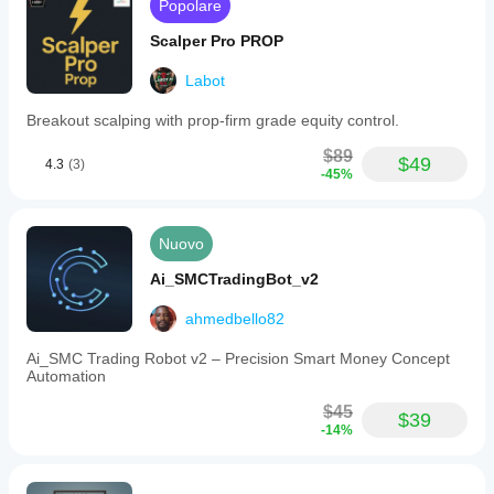
Popolare
Scalper Pro PROP
Labot
Breakout scalping with prop-firm grade equity control.
$89
$49
4.3
(3)
-45%
Nuovo
Ai_SMCTradingBot_v2
ahmedbello82
Ai_SMC Trading Robot v2 – Precision Smart Money Concept
Automation
$45
$39
-14%