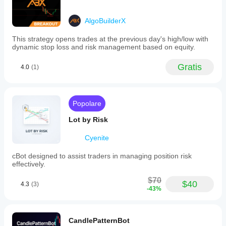
AlgoBuilderX
This strategy opens trades at the previous day's high/low with
dynamic stop loss and risk management based on equity.
Gratis
4.0
(1)
Popolare
Lot by Risk
Cyenite
cBot designed to assist traders in managing position risk
effectively.
$70
$40
4.3
(3)
-43%
CandlePatternBot