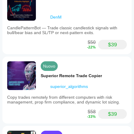
DenM
CandlePatternBot — Trade classic candlestick signals with
bull/bear bias and SL/TP or next-pattern exits.
$50
$39
-22%
Nuovo
Superior Remote Trade Copier
superior_algorithms
Copy trades remotely from different computers with risk
management, prop firm compliance, and dynamic lot sizing.
$58
$39
-33%