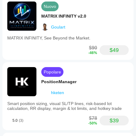
Nuovo
MATRIX INFINITY v2.0
Goulart
MATRIX INFINITY, See Beyond the Market.
$90
$49
-46%
Popolare
PositionManager
hketen
Smart position sizing, visual SL/TP lines, risk-based lot
calculation, RR display, margin & lot limits, and hotkey trade
$78
$39
5.0
(3)
-50%