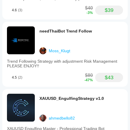
$40
$39
4.6
(3)
-3%
needThaiBot Trend Follow
Moss_Klugt
Trend Following Strategy with adjustment Risk Management
PLEASE ENJOY!!
$80
$43
4.5
(2)
-47%
XAUUSD_EngulfingStrategy v1.0
ahmedbello82
XAUUSD Engulfing Master - Professional Trading Bot