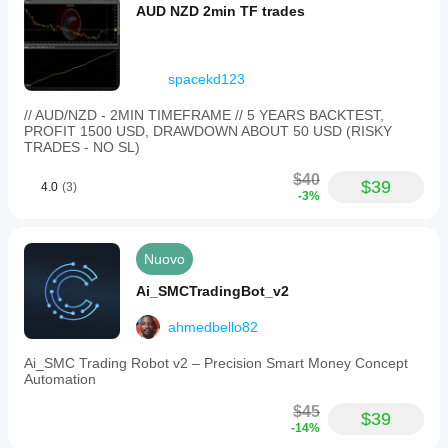
AUD NZD 2min TF trades
spacekd123
// AUD/NZD - 2MIN TIMEFRAME // 5 YEARS BACKTEST,
PROFIT 1500 USD, DRAWDOWN ABOUT 50 USD (RISKY
TRADES - NO SL)
$40
$39
4.0
(3)
-3%
Nuovo
Ai_SMCTradingBot_v2
ahmedbello82
Ai_SMC Trading Robot v2 – Precision Smart Money Concept
Automation
$45
$39
-14%