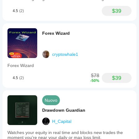
$39
4.5
(2)
Forex Wizard
cryptowhale1
Forex Wizard
$78
$39
4.5
(2)
-50%
Nuovo
Drawdown Guardian
H_Capital
Watches your equity in real time and blocks new trades the
moment you're near your daily or max loss limit.