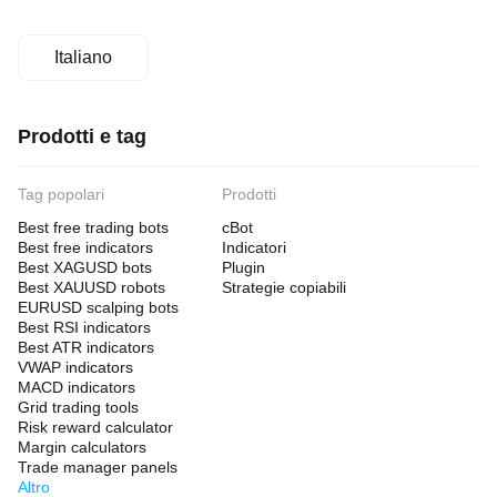
Italiano
Prodotti e tag
Tag popolari
Prodotti
Best free trading bots
cBot
Best free indicators
Indicatori
Best XAGUSD bots
Plugin
Best XAUUSD robots
Strategie copiabili
EURUSD scalping bots
Best RSI indicators
Best ATR indicators
VWAP indicators
MACD indicators
Grid trading tools
Risk reward calculator
Margin calculators
Trade manager panels
Altro