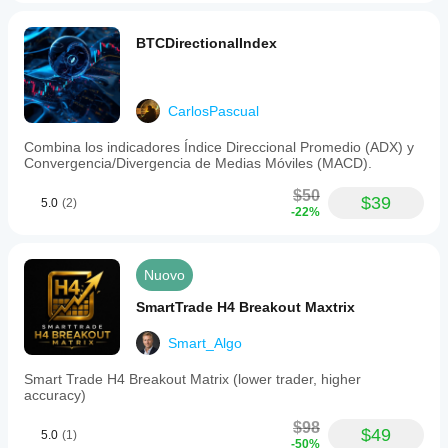
BTCDirectionalIndex
CarlosPascual
Combina los indicadores Índice Direccional Promedio (ADX) y
Convergencia/Divergencia de Medias Móviles (MACD).
$50
$39
5.0
(2)
-22%
Nuovo
SmartTrade H4 Breakout Maxtrix
Smart_Algo
Smart Trade H4 Breakout Matrix (lower trader, higher
accuracy)
$98
$49
5.0
(1)
-50%