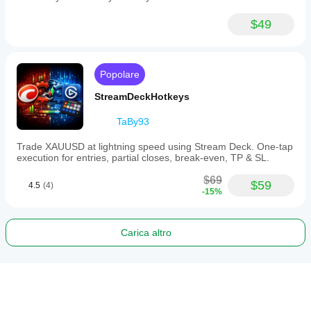
$49
Popolare
StreamDeckHotkeys
TaBy93
Trade XAUUSD at lightning speed using Stream Deck. One-tap
execution for entries, partial closes, break-even, TP & SL.
$69
$59
4.5
(4)
-15%
Carica altro