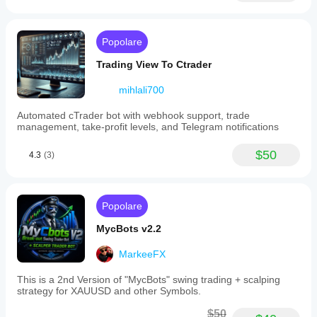
Popolare
Trading View To Ctrader
mihlali700
Automated cTrader bot with webhook support, trade
management, take-profit levels, and Telegram notifications
$50
4.3
(3)
Popolare
MycBots v2.2
MarkeeFX
This is a 2nd Version of "MycBots" swing trading + scalping
strategy for XAUUSD and other Symbols.
$50