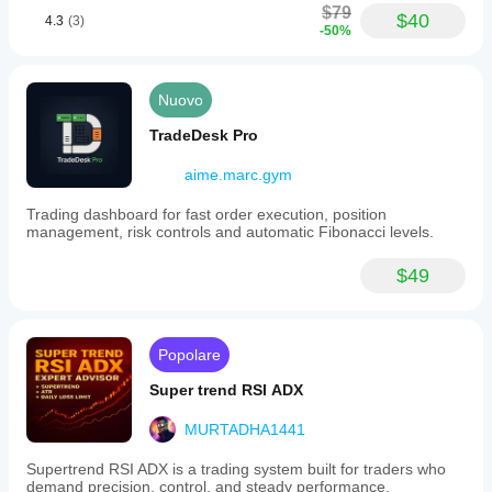
$79
$40
4.3
(3)
-50%
Nuovo
TradeDesk Pro
aime.marc.gym
Trading dashboard for fast order execution, position
management, risk controls and automatic Fibonacci levels.
$49
Popolare
Super trend RSI ADX
MURTADHA1441
Supertrend RSI ADX is a trading system built for traders who
demand precision, control, and steady performance.