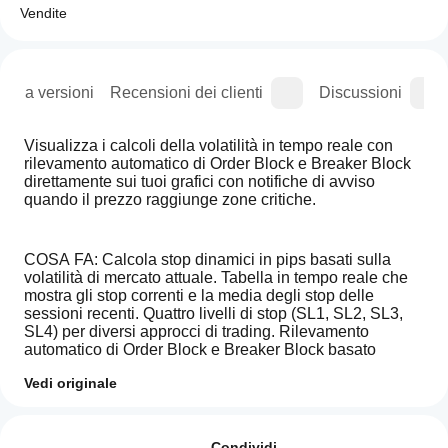
Vendite
ogia versioni
Recensioni dei clienti
Discussioni
Visualizza i calcoli della volatilità in tempo reale con 
rilevamento automatico di Order Block e Breaker Block 
direttamente sui tuoi grafici con notifiche di avviso 
quando il prezzo raggiunge zone critiche.
COSA FA: Calcola stop dinamici in pips basati sulla 
volatilità di mercato attuale. Tabella in tempo reale che 
mostra gli stop correnti e la media degli stop delle 
sessioni recenti. Quattro livelli di stop (SL1, SL2, SL3, 
SL4) per diversi approcci di trading. Rilevamento 
automatico di Order Block e Breaker Block basato 
sull'analisi dei punti di swing.
Vedi originale
Profilo di trading
Come
CALCOLATORE DI VOLATILITÀ: Misurazioni basate su 
faccio
Recensioni: 0
ATR con periodi di lookback configurabili. La tabella 
Condividi