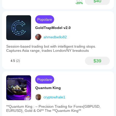
$40
-20%
Popolare
GoldTrapModel v2.0
ahmedbello82
Session-based trading bot with intelligent trailing stops.
Captures Asia range, trades London/NY breakouts
$39
4.5
(2)
Popolare
Quantum King
cryptowhale1
**Quantum King : – Precision Trading for Forex{GBPUSD,
EURUSD}, Gold & Oil** The **Quantum King**