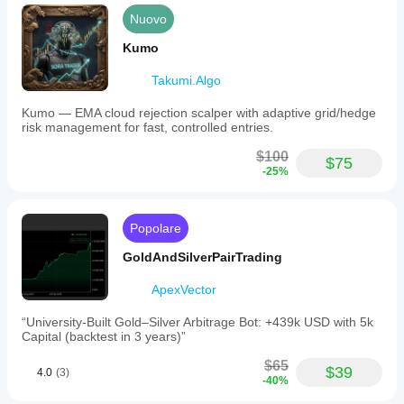
Nuovo
Kumo
Takumi.Algo
Kumo — EMA cloud rejection scalper with adaptive grid/hedge
risk management for fast, controlled entries.
$100
$75
-25%
Popolare
GoldAndSilverPairTrading
ApexVector
“University-Built Gold–Silver Arbitrage Bot: +439k USD with 5k
Capital (backtest in 3 years)”
$65
$39
4.0
(3)
-40%