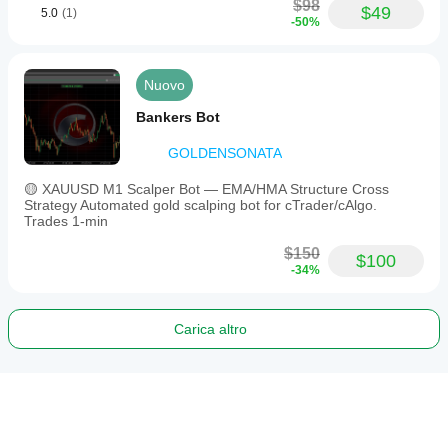
$98
$49
5.0
(1)
-50%
Nuovo
Bankers Bot
GOLDENSONATA
🟡 XAUUSD M1 Scalper Bot — EMA/HMA Structure Cross
Strategy Automated gold scalping bot for cTrader/cAlgo.
Trades 1-min
$150
$100
-34%
Carica altro