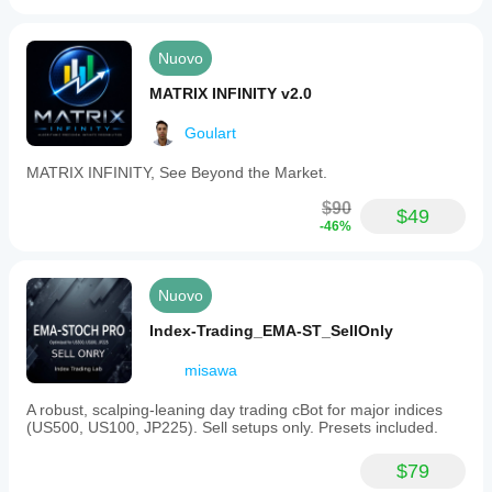
Nuovo
MATRIX INFINITY v2.0
Goulart
MATRIX INFINITY, See Beyond the Market.
$90
$49
-46%
Nuovo
Index-Trading_EMA-ST_SellOnly
misawa
A robust, scalping-leaning day trading cBot for major indices
(US500, US100, JP225). Sell setups only. Presets included.
$79