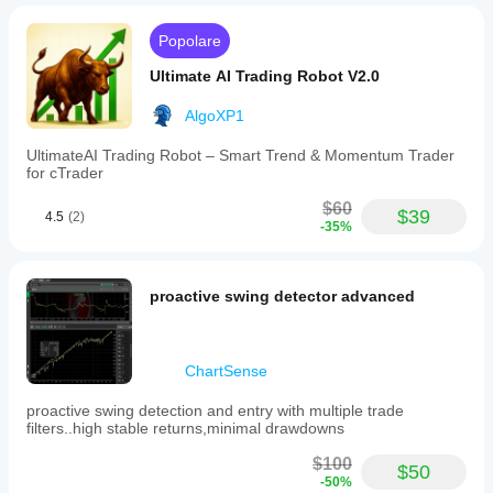
Popolare
Ultimate AI Trading Robot V2.0
AlgoXP1
UltimateAI Trading Robot – Smart Trend & Momentum Trader
for cTrader
$60
$39
4.5
(2)
-35%
proactive swing detector advanced
ChartSense
proactive swing detection and entry with multiple trade
filters..high stable returns,minimal drawdowns
$100
$50
-50%