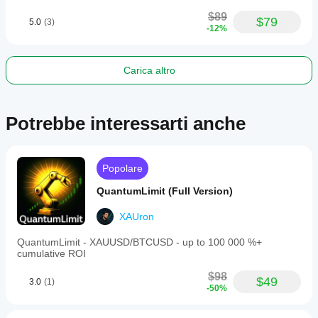
first
valid
$89
$79
5.0
(3)
signal
-12%
when
no
other
trades
Carica altro
are
open.
Profilo di trading
Potrebbe interessarti anche
Popolare
QuantumLimit (Full Version)
XAUron
QuantumLimit - XAUUSD/BTCUSD - up to 100 000 %+
cumulative ROI
$98
$49
3.0
(1)
-50%