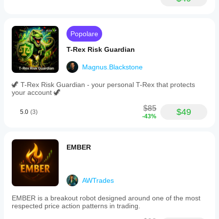
Popolare
T-Rex Risk Guardian
Magnus.Blackstone
🦖 T-Rex Risk Guardian - your personal T-Rex that protects
your account 🦖
$85
$49
5.0
(3)
-43%
EMBER
AWTrades
EMBER is a breakout robot designed around one of the most
respected price action patterns in trading.