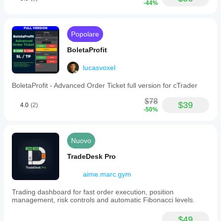
-44%
Popolare
BoletaProfit
lucasvoxel
BoletaProfit - Advanced Order Ticket full version for cTrader
$78
$39
4.0
(2)
-50%
Nuovo
TradeDesk Pro
aime.marc.gym
Trading dashboard for fast order execution, position
management, risk controls and automatic Fibonacci levels.
$49