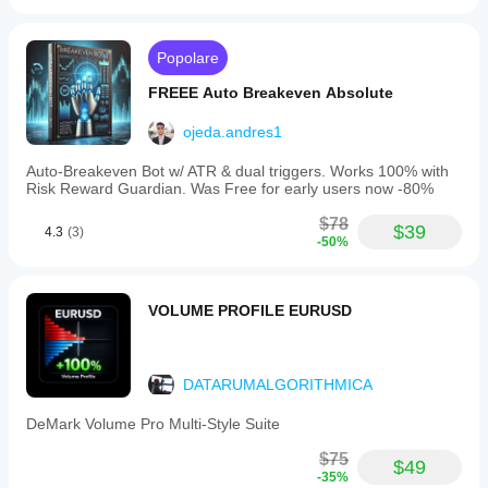
Popolare
FREEE Auto Breakeven Absolute
ojeda.andres1
Auto-Breakeven Bot w/ ATR & dual triggers. Works 100% with
Risk Reward Guardian. Was Free for early users now -80%
$78
$39
4.3
(3)
-50%
VOLUME PROFILE EURUSD
DATARUMALGORITHMICA
DeMark Volume Pro Multi-Style Suite
$75
$49
-35%