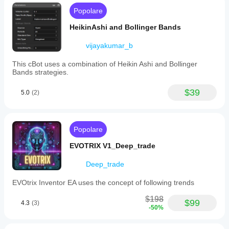
Popolare
HeikinAshi and Bollinger Bands
vijayakumar_b
This cBot uses a combination of Heikin Ashi and Bollinger
Bands strategies.
$39
5.0
(2)
Popolare
EVOTRIX V1_Deep_trade
Deep_trade
EVOtrix Inventor EA uses the concept of following trends
$198
$99
4.3
(3)
-50%