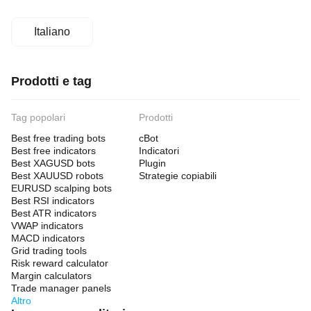
Italiano
Prodotti e tag
Tag popolari
Prodotti
Best free trading bots
cBot
Best free indicators
Indicatori
Best XAGUSD bots
Plugin
Best XAUUSD robots
Strategie copiabili
EURUSD scalping bots
Best RSI indicators
Best ATR indicators
VWAP indicators
MACD indicators
Grid trading tools
Risk reward calculator
Margin calculators
Trade manager panels
Altro