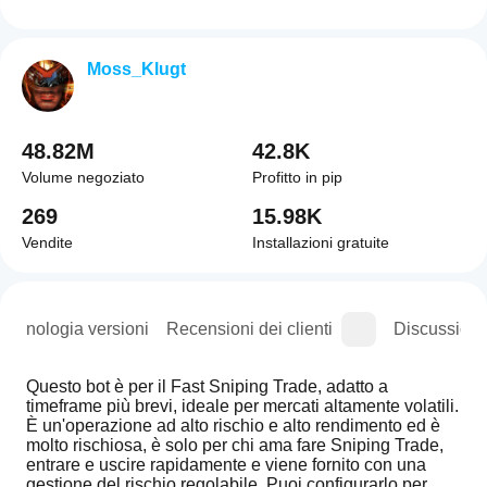
Moss_Klugt
48.82M
42.8K
Volume negoziato
Profitto in pip
269
15.98K
Vendite
Installazioni gratuite
Cronologia versioni
Recensioni dei clienti
Discussioni
Questo bot è per il Fast Sniping Trade, adatto a 
timeframe più brevi, ideale per mercati altamente volatili. 
È un'operazione ad alto rischio e alto rendimento ed è 
molto rischiosa, è solo per chi ama fare Sniping Trade, 
entrare e uscire rapidamente e viene fornito con una 
gestione del rischio regolabile. Puoi configurarlo per 