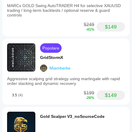
Quantità
MARCs GOLD Swing AutoTRADER H4 for selective XAUUSD
max
trading / long-term backtests / optional reserve & guard
(lotti)
controls
1
$249
Controlli
$149
-41%
sul rischio
supportati
Stop loss
Popolare
Take profit
Trailing stop loss
GridStormX
Filtro spread
Miamberke
Limiti giornalieri
Aggressive scalping grid strategy using martingale with rapid
order stacking and dynamic recovery.
$199
$149
3.5
(4)
-26%
Gold Scalper V3_noSourceCode