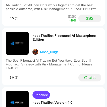
maximum
AI-Trading Bot All indicators works together to get the best
lot
possible outcome, with Risk Management PLEASE ENJOY!!
size
of
$180
$93
1
4.5
(4)
-49%
and
recommends
a
minimum
needThaiBot Fibonacci AI Masterpiece
balance
Edition
of
$1,000.
Backtested
Moss_Klugt
from
July
2019
The Best Fibonacci AI Trading Bot You Have Ever Seen!!
to
Fibonacci Strategy with Risk Management Control Please
March
ENJOY!!!
2026
with
Gratis
1.0
(1)
leverage
up
to
500,
it
Popolare
targets
day
needThaiBot Version 4.0
trading