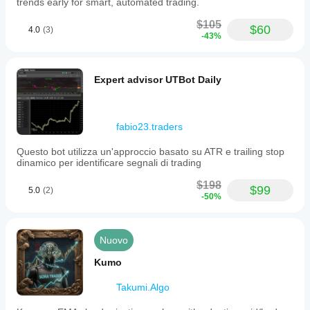
trends early for smart, automated trading.
Trend
$105
Tipo
$60
4.0
(3)
-43%
di
analisi
Algoritmica
Tecnica
Expert advisor UTBot Daily
Frequenza
operazioni
Alta
fabio23.traders
Saldo min.
Questo bot utilizza un'approccio basato su ATR e trailing stop
raccomandato
dinamico per identificare segnali di trading
$1000
$198
$99
5.0
(2)
Rischio per
-50%
operazione
4%
Nuovo
Periodo
del
Kumo
grafico
1 minuto
Takumi.Algo
Leva
durante il