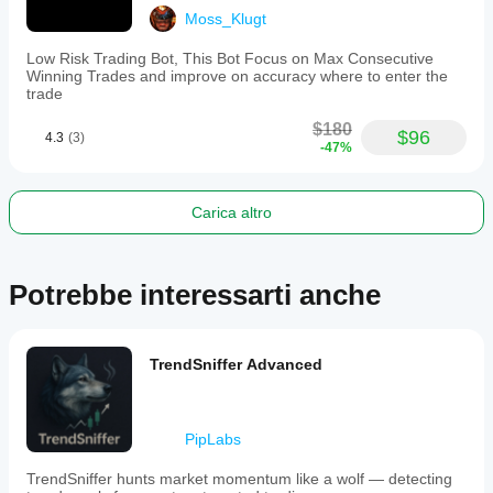
trade,
Moss_Klugt
4%
daily
Low Risk Trading Bot, This Bot Focus on Max Consecutive
drawdown,
Winning Trades and improve on accuracy where to enter the
and
trade
32%
maximum
$180
$96
balance
4.3
(3)
-47%
drawdown.
The
bot
is
Carica altro
compatible
with
brokers
such
Potrebbe interessarti anche
as
Pepperstone.
Profilo di trading
TrendSniffer Advanced
Stile di
trading
Day
trading
PipLabs
Tipo di
TrendSniffer hunts market momentum like a wolf — detecting
strategia