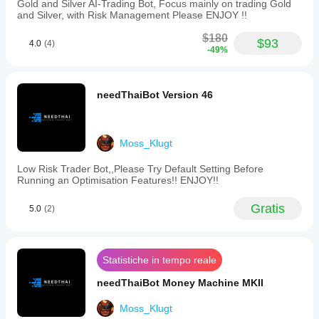
Gold and Silver AI-Trading Bot, Focus mainly on trading Gold
with
and Silver, with Risk Management Please ENJOY !!
risk
tools
$180
$93
like
4.0
(4)
-49%
stop
loss,
take
profit,
needThaiBot Version 46
trailing
stop
loss,
spread
Moss_Klugt
filters,
and
daily
Low Risk Trader Bot,,Please Try Default Setting Before
stop
Running an Optimisation Features!! ENJOY!!
limits.
The
Gratis
5.0
(2)
bot
can
manage
up
to
Statistiche in tempo reale
five
simultaneous
needThaiBot Money Machine MKII
positions
with
Moss_Klugt
a