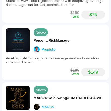
Kumo — EMA cloud rejection scalper with adaptive grid/hedge
backtesting
risk management for fast, controlled entries.
1:500
$100
$75
Drawdown
-25%
giornaliero
max
consentito
4%
Nuovo
Adatto
PersonalRiskManager
a prop
firm
Propfolio
Gestione del rischio
An elite, institutional-grade risk management and execution
suite for cTrader.
Modello
di
$199
rischio
$149
-26%
Percentuale di rischio fissa
Dinamico
Nuovo
Tipi di
ordini
MARCs-Gold-SwingAutoTRADER-H4-V01
supportati
Di mercato
MARCs