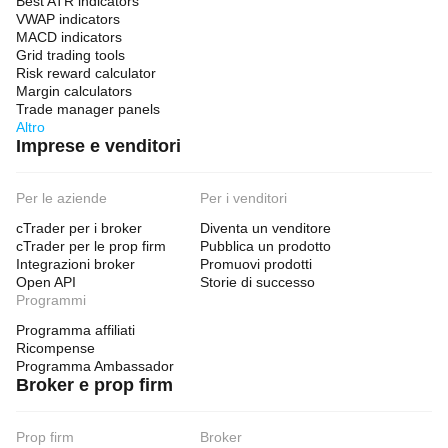
Best ATR indicators
VWAP indicators
MACD indicators
Grid trading tools
Risk reward calculator
Margin calculators
Trade manager panels
Altro
Imprese e venditori
Per le aziende
Per i venditori
cTrader per i broker
Diventa un venditore
cTrader per le prop firm
Pubblica un prodotto
Integrazioni broker
Promuovi prodotti
Open API
Storie di successo
Programmi
Programma affiliati
Ricompense
Programma Ambassador
Broker e prop firm
Prop firm
Broker