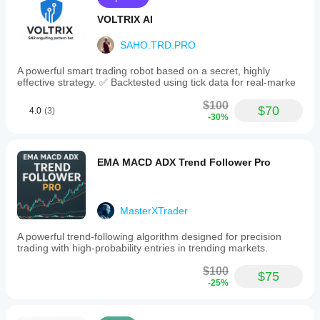
VOLTRIX AI
SAHO.TRD.PRO
A powerful smart trading robot based on a secret, highly
effective strategy. ✅ Backtested using tick data for real-marke
$100
$70
4.0
(3)
-30%
EMA MACD ADX Trend Follower Pro
MasterXTrader
A powerful trend-following algorithm designed for precision
trading with high-probability entries in trending markets.
$100
$75
-25%