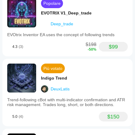
Popolare
EVOTRIX V1_Deep_trade
Deep_trade
EVOtrix Inventor EA uses the concept of following trends
$198
$99
4.3
(3)
-50%
Più votato
Indigo Trend
DeuxLatis
Trend-following cBot with multi-indicator confirmation and ATR
risk management. Trades long, short, or both directions.
$150
5.0
(4)