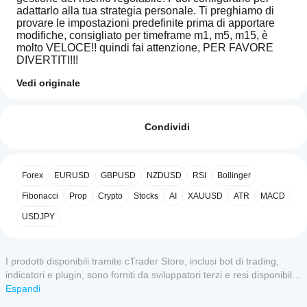
adattarlo alla tua strategia personale. Ti preghiamo di 
provare le impostazioni predefinite prima di apportare 
modifiche, consigliato per timeframe m1, m5, m15, è 
molto VELOCE!! quindi fai attenzione, PER FAVORE 
DIVERTITI!!!
SUPER RISCHIOSO
Vedi originale
Come
SUPER VELOCE
Riepilogo AI
faccio
Recensioni: 3
needThaiBot
SUPER RICCO
ad
Condividi
for
Sniping
avviare
5
100 %
Trade
un
4
0 %
is
cBot?
an
Forex
EURUSD
GBPUSD
NZDUSD
RSI
Bollinger
3
0 %
algorithmic
Una volta
Quali app
trading
2
installato,
Fibonacci
0 %
Prop
Crypto
Stocks
AI
XAUUSD
ATR
MACD
bot
cTrader
puoi
1
0 %
designed
USDJPY
supportano
avviare
for
un'istanza
i cBot?
fast
del cBot
sniping
L'esecuzione
in cloud o
Come posso
trades
I prodotti disponibili tramite cTrader Store, inclusi bot di trading,
dei cBot in
locale
.
on
Recensioni dei clienti
testare le
indicatori e plugin, sono forniti da sviluppatori terzi e resi disponibili
cloud è
short
performance
supportata
esclusivamente a scopo informativo e di accesso tecnico. cTrader
Espandi
timeframes,
da tutte le
dei cBot?
Store non è un broker e non fornisce consulenze in materia di
specifically
5
4
3
2
Tutte