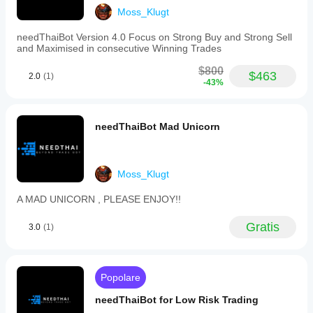
style
Moss_Klugt
with
high
needThaiBot Version 4.0 Focus on Strong Buy and Strong Sell
trade
and Maximised in consecutive Winning Trades
frequency.
The
$800
$463
bot
2.0
(1)
-43%
is
suitable
for
proprietary
needThaiBot Mad Unicorn
trading
firms
and
uses
Moss_Klugt
Heikin
Ashi
charts
A MAD UNICORN , PLEASE ENJOY!!
with
market
Gratis
3.0
(1)
order
types.
Risk
parameters
include
Popolare
4%
risk
needThaiBot for Low Risk Trading
per