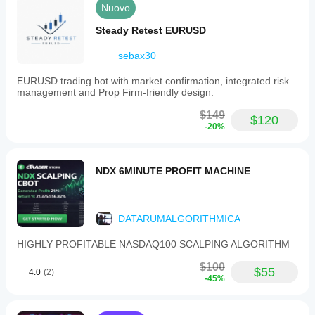
Nuovo
Steady Retest EURUSD
sebax30
EURUSD trading bot with market confirmation, integrated risk
management and Prop Firm-friendly design.
$149
$120
-20%
NDX 6MINUTE PROFIT MACHINE
DATARUMALGORITHMICA
HIGHLY PROFITABLE NASDAQ100 SCALPING ALGORITHM
$100
$55
4.0
(2)
-45%