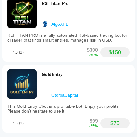
RSI Titan Pro
AlgoXP1
RSI TITAN PRO is a fully automated RSI-based trading bot for
cTrader that finds smart entries, manages risk in USD.
$300
$150
4.0
(2)
-50%
GoldEntry
OtorsaCapital
This Gold Entry Cbot is a profitable bot. Enjoy your profits.
Please don't hesitate to use it.
$99
$75
4.5
(2)
-25%