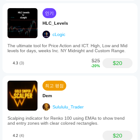
인기
HLC_Levels
cLogic
The ultimate tool for Price Action and ICT. High, Low and Mid
levels for days, weeks Inc. NY Midnight and Custom Range.
$25
$20
4.3
(3)
-20%
최고 평점
Dem
Sulululu_Trader
Scalping indicator for Renko 100 using EMAs to show trend
and entry zones with clear colored rectangles.
$20
4.2
(4)