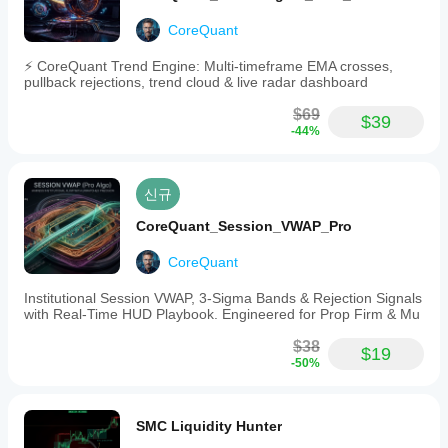
소
지표
수
개
를
를
CoreQuant
해
적용
조
주
하여
⚡ CoreQuant Trend Engine: Multi-timeframe EMA crosses,
정
세
다양
pullback rejections, trend cloud & live radar dashboard
해
요!
한
야
시장
$69
$39
하
조건
-44%
에서
나
지표
요?
가
예,
신규
어떻
매개
게
변수
CoreQuant_Session_VWAP_Pro
작동
를
하는
수정
CoreQuant
지
하여
이해
Institutional Session VWAP, 3-Sigma Bands & Rejection Signals
자신
할
with Real-Time HUD Playbook. Engineered for Prop Firm & Mu
의
수
전략
있습
$38
에
$19
니
-50%
맞게
다.
지표
를
조정
SMC Liquidity Hunter
할