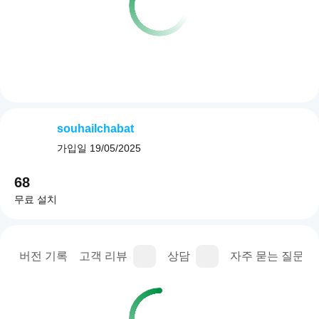
souhailchabat
가입일
19/05/2025
68
무료 설치
명
버전 기록
고객 리뷰
상담
자주 묻는 질문(FA