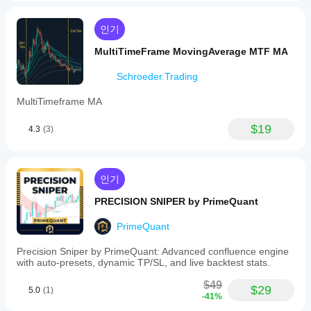
인기
MultiTimeFrame MovingAverage MTF MA
Schroeder.Trading
MultiTimeframe MA
$19
4.3
(3)
인기
PRECISION SNIPER by PrimeQuant
PrimeQuant
Precision Sniper by PrimeQuant: Advanced confluence engine
with auto-presets, dynamic TP/SL, and live backtest stats.
$49
$29
5.0
(1)
-41%