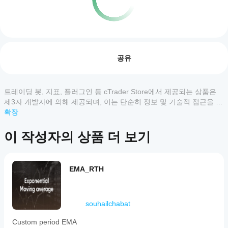
지표 프로필
지
표
리뷰: 0
를
공유
어
떻
게
트레이딩 봇, 지표, 플러그인 등 cTrader Store에서 제공되는 상품은
고객 리뷰
사
제3자 개발자에 의해 제공되며, 이는 단순히 정보 및 기술적 접근을 목
용
적으로 제공된 것입니다. cTrader Store는 중개인이 아니며, 투자 조
확장
모두
5
4
3
2
1
할
언, 개인별 추천 또는 향후 성과에 대한 어떠한 보장도 제공하지 않습
수
니다.
이 작성자의 상품 더 보기
이
있
상
나
품
요?
에
EMA_RTH
설치
대
어떤
후
한
cTrader
인스
리
앱이
턴스
뷰
souhailchabat
를
Store의
가
추가
아
지표를
Custom period EMA
하여
직