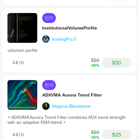
인기
InstitutionalVolumeProfile
tradingPro.0
volumen perfile
$50
$30
3.6
(3)
-40%
인기
ADXVMA Aurora Trend Filter
Magnus.Blackstone
⚡ ADXVMA Aurora Trend Filter combines ADX trend strength
with an adaptive EMA blend ⚡
$50
$25
4.3
(3)
-50%