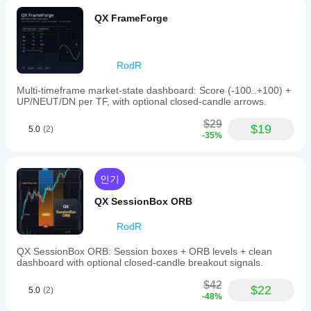
QX FrameForge
RodR
Multi-timeframe market-state dashboard: Score (-100..+100) +
UP/NEUT/DN per TF, with optional closed-candle arrows.
$29
$19
5.0
(2)
-35%
인기
QX SessionBox ORB
RodR
QX SessionBox ORB: Session boxes + ORB levels + clean
dashboard with optional closed-candle breakout signals.
$42
$22
5.0
(2)
-48%