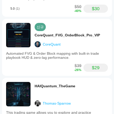
$50
$30
5.0
(1)
-40%
신규
CoreQuant_FVG_OrderBlock_Pro_VIP
CoreQuant
Automated FVG & Order Block mapping with built-in trade
playbook HUD & zero-lag performance.
$39
$29
-26%
HAIQuantum_TheGame
Thomas-Sparrow
This trading game allows you to explore and practice