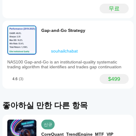
지원하
기술
없
나요?
무료
분석
습
맞춤형
을
니
지
지표는
위한
다.
표
cTrader
지표
이
를
Windows
Gap-and-Go Strategy
를
미
및 Mac에
어
사용
사
서만 사
떻
할
용
용할 수
게
수
해
souhailchabat
있습니
있습
테
보
다.
니
셨
스
NAS100 Gap-and-Go is an institutional-quality systematic
다.
나
트
trading algorithm that identifies and trades gap continuation
요?
할
다
수
$499
4.6
(3)
른
있
사
나
람
요?
들
좋아하실 만한 다른 항목
에
다양
지
게
한
표
가
심벌
매
장
및
신규
먼
기간
개
저
에
변
CoreQuant_TrendEngine_MTF_VIP