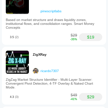
수
있습
pinescriptlabs
니
다.
Based on market structure and draws liquidity zones,
institutional flows, and consolidation ranges. Smart Money
Concepts
$29
$19
3.5
(2)
-35%
ZigXRay
ricardo7307
ZigZag Market Structure Identifier - Multi-Layer Scanner:
Convergent Pivot Detection, 4-TF Overlay & Naked Chart
Mode.
$49
$29
4.3
(3)
-41%