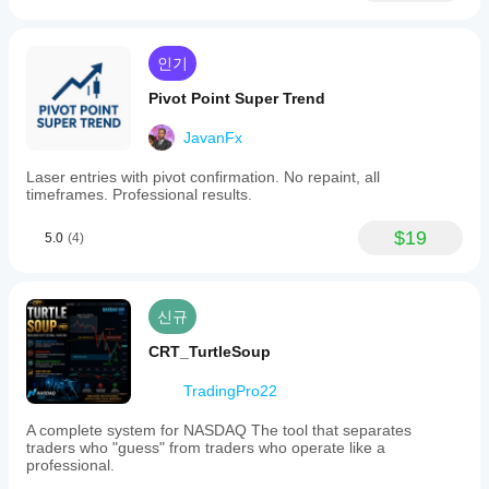
인기
Pivot Point Super Trend
JavanFx
Laser entries with pivot confirmation. No repaint, all
timeframes. Professional results.
$19
5.0
(4)
신규
CRT_TurtleSoup
TradingPro22
A complete system for NASDAQ The tool that separates
traders who "guess" from traders who operate like a
professional.