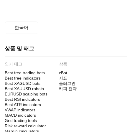
한국어
상품 및 태그
인기 태그
상품
Best free trading bots
cBot
Best free indicators
지표
Best XAGUSD bots
플러그인
Best XAUUSD robots
카피 전략
EURUSD scalping bots
Best RSI indicators
Best ATR indicators
VWAP indicators
MACD indicators
Grid trading tools
Risk reward calculator
Margin calculators