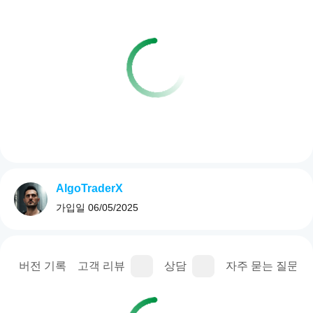
AlgoTraderX
가입일
06/05/2025
명
버전 기록
고객 리뷰
상담
자주 묻는 질문(FA