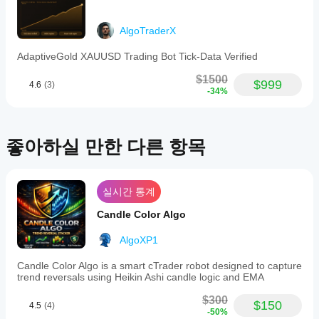
어떻
아
하세
실행을
게
직
요.
지원하
없
테스
AlgoTraderX
며, 로컬
습
트할
실행은
니
AdaptiveGold XAUUSD Trading Bot Tick-Data Verified
수
cTrader
다.
있나
Windows
이
$1500
$999
요?
4.6
(3)
와 Mac에
미
-34%
서만 가
이전 거
사
더
능합니
래가 없
용
나은
다.
는 새 데
해
결과
모 계정
좋아하실 만한 다른 항목
보
에서
를
셨
cBot을
얻기
나
실행하고
요?
위해
시간별로
실시간 통계
다
cBot
활동을
른
설정
Candle Color Algo
모니터링
사
을
하세요.
람
최적
AlgoXP1
일관성,
들
화해
낙폭, 다
에
Candle Color Algo is a smart cTrader robot designed to capture
야
양한 시
게
trend reversals using Heikin Ashi candle logic and EMA
장 조건
하나
가
에서의
요?
장
$300
$150
4.5
(4)
동작을
먼
중개
-50%