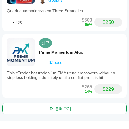
Goulart
Quark automatic system Three Strategies
$500
$250
5.0
(3)
-50%
신규
Prime Momentum Algo
BZboss
This cTrader bot trades 1m EMA trend crossovers without a
stop loss holding indefinitely until a set fiat profit is hit.
$265
$229
-14%
더 불러오기