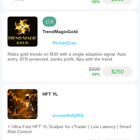
질
-50%
수
있
습
신규
니
다.
TrendMagicGold
현
재
RichardZaw
사
용
Rides gold trends on M30 with a single adaptive signal. Auto
중
entry, ATR-protected, banks profit, flips with the trend.
인
환
$500
$250
경
-50%
에
서
봇
HFT YL
을
테
스
트
yousseflotfy884
해
보
⚡ Ultra-Fast HFT YL Scalper for cTrader | Low Latency | Smart
면
Risk Control
실