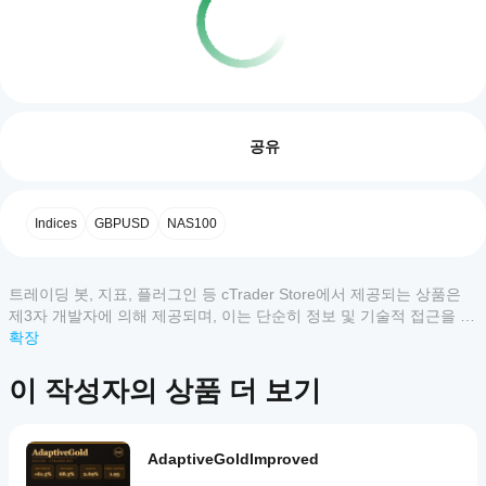
트레이딩 프로필
cBot
을
리뷰: 0
어떻
공유
게
시작
하나
고객 리뷰
Indices
GBPUSD
NAS100
요?
설치
모두
5
4
3
2
1
어떤
후,
트레이딩 봇, 지표, 플러그인 등 cTrader Store에서 제공되는 상품은
cTrader
cBot
이
제3자 개발자에 의해 제공되며, 이는 단순히 정보 및 기술적 접근을 목
앱이
의
상
적으로 제공된 것입니다. cTrader Store는 중개인이 아니며, 투자 조
확장
클라
cBot을
품
우드
언, 개인별 추천 또는 향후 성과에 대한 어떠한 보장도 제공하지 않습
지원하
에
또는
니다.
나요?
이 작성자의 상품 더 보기
대
로컬
모든
한
인스
cBot
cTrader
리
턴스
성능
앱은
뷰
를
AdaptiveGoldImproved
을
cBot의
가
시작
클라우드