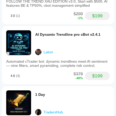
FOLLOW THE TREND XAU EDITION v3.0, Start with $500, AI
features BE & TP50%, cbot management simplified
$200
$199
3.0
(1)
-1%
AI Dynamic Trendline pro cBot v2.4.1
Labot
Automated cTrader bot: dynamic trendlines meet AI sentiment
— nine filters, smart pyramiding, complete risk control,
$379
$199
4.6
(3)
-48%
1 Day
TradersHub