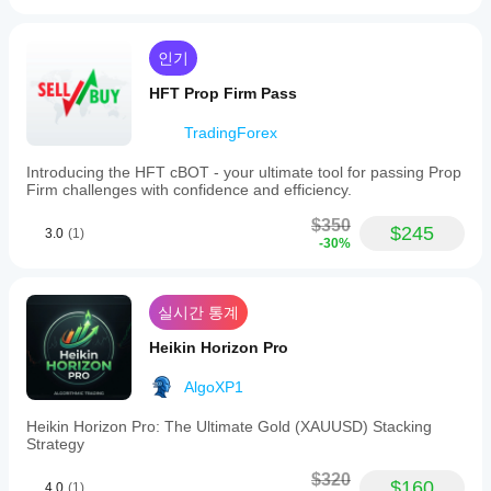
나
된
요?
최적
화
인기
중
파일
개
HFT Prop Firm Pass
을
인
사용
조
TradingForex
할
건,
수
스
Introducing the HFT cBOT - your ultimate tool for passing Prop
있습
프
Firm challenges with confidence and efficiency.
니
레
다.
드
$350
$245
3.0
(1)
및
-30%
실
행
품
실시간 통계
질
에
Heikin Horizon Pro
따
라
AlgoXP1
성
능
Heikin Horizon Pro: The Ultimate Gold (XAUUSD) Stacking
이
Strategy
달
라
$320
$160
4.0
(1)