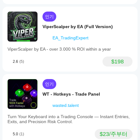
중점적으
cBot
저
인
로 관찰
소
을
및
하세요.
개
실행
시장
인기
cTrader
해
조건
하기
Windows
주
에
전에
ViperScalper by EA (Full Version)
와 Mac에
세
맞춰
매개
서 과거
요!
cBot
EA_TradingExpert
변수
시장 데
을
를
이터를
최적
ViperScalper by EA - over 3.000 % ROI within a year
바탕으로
조정
화
하
cBot을
해야
면
$198
2.6
(5)
백테스트
할까
성능
하세요.
요?
이
크게
기본
cBot
향상
매개
인기
될
은
변수
수
모든
를
WT - Hotkeys - Trade Panel
있습
사용
계정
니
하여
wasted.talent
에서
다.
cBot
동일
Turn Your Keyboard into a Trading Console — Instant Entries,
을
한
Exits, and Precision Risk Control.
시작
성능
하거
을
나
$23/주부터
5.0
(1)
보이
제공