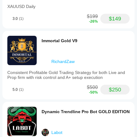
XAUUSD Daily
$199
$149
3.0
(1)
-26%
Immortal Gold V9
RichardZaw
Consistent Profitable Gold Trading Strategy for both Live and
Prop firm with risk control and A+ setup execution
$500
$250
5.0
(1)
-50%
Dynamic Trendline Pro Bot GOLD EDITION
Labot