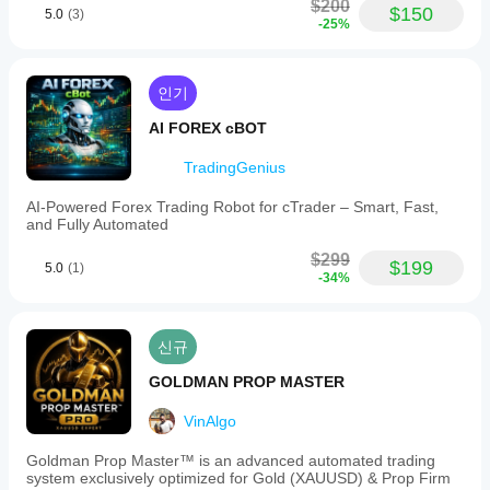
제
$200
$150
5.0
(3)
사
-25%
용
시
어
인기
떤
성
AI FOREX cBOT
능
을
TradingGenius
보
이
AI-Powered Forex Trading Robot for cTrader – Smart, Fast,
는
and Fully Automated
지
$299
파
$199
5.0
(1)
-34%
악
하
는
데
신규
도
움
GOLDMAN PROP MASTER
이
됩
VinAlgo
니
다.
Goldman Prop Master™ is an advanced automated trading
system exclusively optimized for Gold (XAUUSD) & Prop Firm