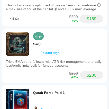
This bot is already optimized ✅ uses a 1-minute timeframe ⏱️,
a max size of 5% of the capital 💰 and 1000x max leverage
$309
$159
4.5
(2)
-49%
신규
Sanju
Takumi.Algo
Triple EMA trend-follower with ATR risk management and daily
loss/profit limits built for funded accounts.
$250
$200
-20%
Quark Forex Paid 1