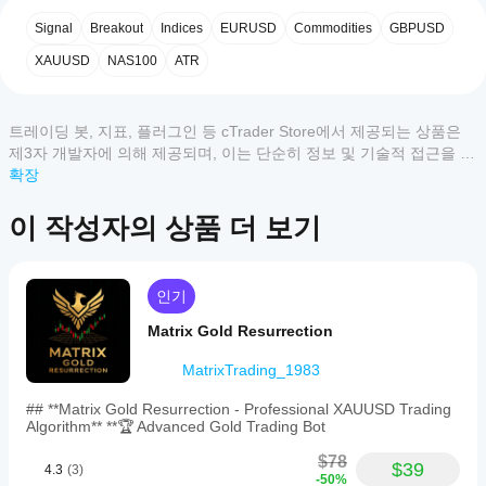
4
50 %
✅ 안티 마팅게일을 이용한 동적 포지션 크기 조절
하나
Signal
Breakout
Indices
EURUSD
Commodities
GBPUSD
3
0 %
요?
✅ 포괄적인 50페이지 이상의 문서
2
XAUUSD
0 %
NAS100
ATR
설치
✅ 검증된 평균 회귀 전략 (고무줄 전략)
어떤
후,
1
0 %
cTrader
cBot
✅ 금, 외환, 지수, 암호화폐에 적용 가능
앱이
의
트레이딩 봇, 지표, 플러그인 등 cTrader Store에서 제공되는 상품은
✅ H1, H4, 일간 타임프레임 지원
클라
cBot을
제3자 개발자에 의해 제공되며, 이는 단순히 정보 및 기술적 접근을 목
우드
지원하
✅ 전체 소스 코드 - 난독화 없음
적으로 제공된 것입니다. cTrader Store는 중개인이 아니며, 투자 조
확장
고객 리뷰
또는
나요?
언, 개인별 추천 또는 향후 성과에 대한 어떠한 보장도 제공하지 않습
로컬
✅ 보수적, 균형 잡힌, 공격적인 사전 설정
모든
니다.
이 작성자의 상품 더 보기
인스
cBot
cTrader
모두
5
4
3
2
1
✅ 24/7 거래를 위한 VPS 호환
턴스
성능
앱은
를
//////////////////////////////////////////////////////////////////////////////////////////////////
을
cBot의
시작
대부분의 평균 회귀 봇은 손실 포지션을 너무 오래 유지하
OrderFlowGuru
클라우드
어떻
인기
하세
여 -20%, -30% 또는 그 이상의 치명적인 자본 급등을 초
실행을
게
요.
December 28, 2025
래합니다. 한 번의 나쁜 거래가 몇 주간의 이익을 날려버
지원하
Matrix Gold Resurrection
테스
립니다. 이 봇은 7가지 지능형 종료 메커니즘과 함께 부동 
며, 로컬
트할
손실 한도를 포함하여 치명적인 손실이 발생하기 전에 자
실행은
MatrixTrading_1983
수
동으로 포지션을 종료함으로써 이 문제를 완전히 해결합
cTrader
ExecutionAlgo77
있나
니다. 결과는 더 부드러운 자본 곡선, 보호된 자본, 그리고 
Windows
## **Matrix Gold Resurrection - Professional XAUUSD Trading
요?
평화로운 잠입니다. 포괄적인 문서, 전체 소스 코드, 그리
Algorithm** **🏆 Advanced Gold Trading Bot
와 Mac에
December 20, 2025
고 전문적인 위험 관리가 포함되어 있습니다.
서만 가
이전 거
더
$78
능합니
래가 없
$39
4.3
(3)
/////////////////////////////////////////////////////////////////////////////////////////////////
나은
-50%
다.
는 새 데