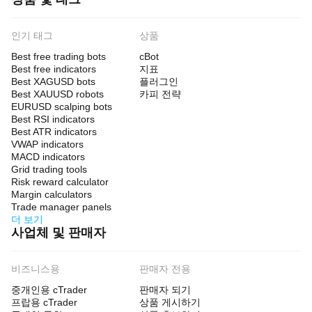
인기 태그
상품
Best free trading bots
cBot
Best free indicators
지표
Best XAGUSD bots
플러그인
Best XAUUSD robots
카피 전략
EURUSD scalping bots
Best RSI indicators
Best ATR indicators
VWAP indicators
MACD indicators
Grid trading tools
Risk reward calculator
Margin calculators
Trade manager panels
더 보기
사업체 및 판매자
비즈니스용
판매자 전용
중개인용 cTrader
판매자 되기
프랍용 cTrader
상품 게시하기