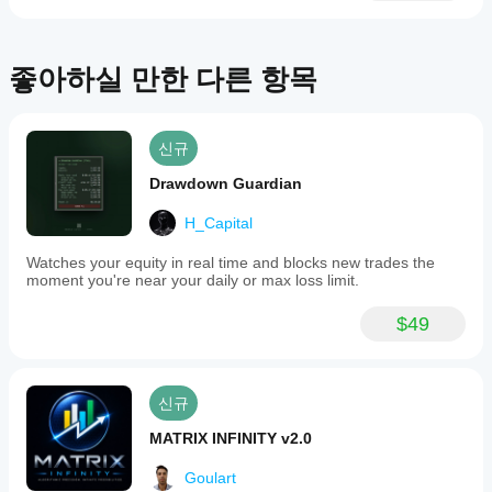
cBot을
해야
면
백테스트
할까
성능
하세요.
요?
이
크게
좋아하실 만한 다른 항목
기본
cBot
향상
매개
될
은
변수
수
모든
를
있습
신규
사용
계정
니
하여
에서
Drawdown Guardian
다.
cBot
동일
을
한
H_Capital
시작
성능
하거
Watches your equity in real time and blocks new trades the
을
나
moment you're near your daily or max loss limit.
보이
제공
나
된
$49
요?
최적
화
중
파일
개
을
인
신규
사용
조
할
건,
MATRIX INFINITY v2.0
수
스
있습
프
Goulart
니