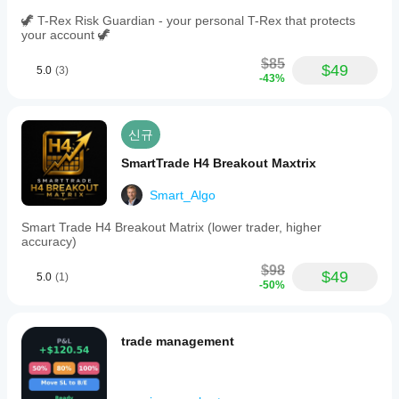
중
인
🦖 T-Rex Risk Guardian - your personal T-Rex that protects
your account 🦖
환
경
$85
에
$49
5.0
(3)
-43%
서
봇
을
테
신규
스
트
SmartTrade H4 Breakout Maxtrix
해
보
Smart_Algo
면
Smart Trade H4 Breakout Matrix (lower trader, higher
실
accuracy)
제
사
$98
용
$49
5.0
(1)
-50%
시
어
떤
성
trade management
능
을
보