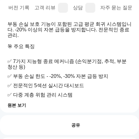
명
버전 기록
고객 리뷰
상담
자주 묻는 질문(FA
부동 손실 보호 기능이 포함된 고급 평균 회귀 시스템입니
다. -20% 이상의 자본 급등을 방지합니다. 전문적인 종료 
관리.
🎯 주요 특징
✅ 7가지 지능형 종료 메커니즘 (손익분기점, 추적, 부분 
청산 등)
✅ 부동 손실 한도 - -20%, -30% 자본 급등 방지
✅ 전문적인 5섹션 실시간 대시보드
✅ 다중 계층 위험 관리 시스템
✅ 자동 손익분기점 이동 - 조기 이익 고정
원본 보기
트레이딩 프로필
cBot
✅ 최대 거래 기간 - 좀비 거래 없음
을
리뷰: 2
✅ 지능형 추적 정지 - 승리 극대화
어떻
공유
게
✅ 부분 포지션 청산 - 두 세계의 장점
5
50 %
시작