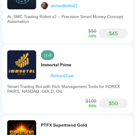
ahmedbello82
Ai_SMC Trading Robot v2 – Precision Smart Money Concept
Automation
$50
$45
-10%
신규
Immortal Prime
RichardZaw
Smart Trading Bot with Rich Management Tools for FOREX
PAIRS, NASDAQ, GOLD, OIL
$100
$50
-50%
PTFX Supertrend Gold