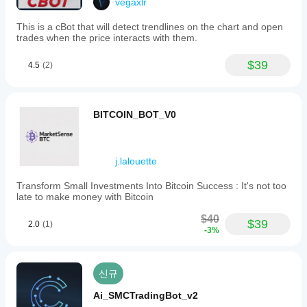
vegaxlr
This is a cBot that will detect trendlines on the chart and open
trades when the price interacts with them.
$39
4.5
(2)
BITCOIN_BOT_V0
j.lalouette
Transform Small Investments Into Bitcoin Success : It's not too
late to make money with Bitcoin
$40
$39
2.0
(1)
-3%
신규
Ai_SMCTradingBot_v2