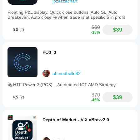
jozazzachart
이
는
Floating P&L display, Quick close buttons, Auto SL, Auto
지
Breakeven, Auto close % when trade is at specific $ in profit
파
악
$60
$39
하
5.0
(2)
-35%
는
데
도
움
PO3_3
이
됩
니
ahmedbello82
다.
🚀 HTF Power 3 (PO3) – Automated ICT AMD Strategy
$70
$39
4.5
(2)
-45%
Depth of Market - VIX cBot-v2.0