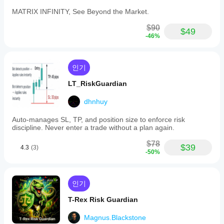
레
다.
드
MATRIX INFINITY, See Beyond the Market.
및
실
$90
$49
행
-46%
품
질
에
인기
따
라
LT_RiskGuardian
성
능
dhnhuy
이
달
Auto-manages SL, TP, and position size to enforce risk
라
discipline. Never enter a trade without a plan again.
질
$78
수
$39
4.3
(3)
-50%
있
습
니
다.
인기
현
재
T-Rex Risk Guardian
사
용
Magnus.Blackstone