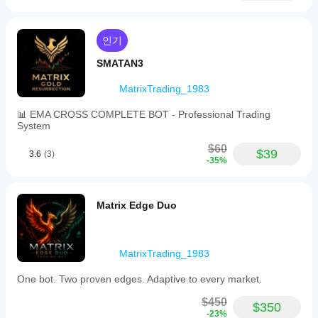
결과
모 계정
📊 성능 통계 
에서
를
균형 잡힌 설정 - 현실적인 기대치:
cBot을
얻기
인기
- 연간 수익률: 35-50%
실행하고
위해
- 최대 낙폭: <15% (일반 봇의 -30% 대비)
시간별로
SMATAN3
cBot
- 최대 부동 손실: <8%
활동을
설정
- 승률: 55-60%
모니터링
MatrixTrading_1983
을
- 샤프 비율: 1.8-2.2
하세요.
최적
- 이익 계수: 1.6-2.0
📊 EMA CROSS COMPLETE BOT - Professional Trading
일관성,
화해
System
낙폭, 다
주요 개선 사항:
야
양한 시
$60
- 최대 부동 손실 73% 감소
장 조건
하나
$39
3.6
(3)
-35%
- 최대 낙폭 71% 감소
에서의
요?
- 샤프 비율 75% 향상
동작을
중개
- 훨씬 부드러운 자본 곡선
중점적으
cBot
인
로 관찰
Matrix Edge Duo
을
및
하세요.
실행
시장
cTrader
조건
하기
Windows
에
전에
MatrixTrading_1983
와 Mac에
맞춰
매개
서 과거
cBot
변수
One bot. Two proven edges. Adaptive to every market.
시장 데
을
를
이터를
최적
$450
바탕으로
조정
$350
화
하
-23%