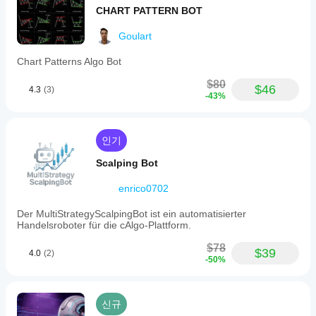
CHART PATTERN BOT
Goulart
Chart Patterns Algo Bot
$80
$46
4.3
(3)
-43%
인기
Scalping Bot
enrico0702
Der MultiStrategyScalpingBot ist ein automatisierter
Handelsroboter für die cAlgo-Plattform.
$78
$39
4.0
(2)
-50%
신규