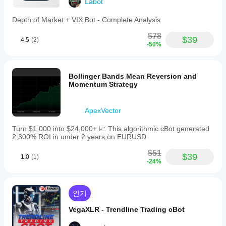
Labot
Depth of Market + VIX Bot - Complete Analysis
$78
$39
4.5
(2)
-50%
Bollinger Bands Mean Reversion and
Momentum Strategy
ApexVector
Turn $1,000 into $24,000+ 📈 This algorithmic cBot generated
2,300% ROI in under 2 years on EURUSD.
$51
$39
1.0
(1)
-24%
인기
VegaXLR - Trendline Trading cBot