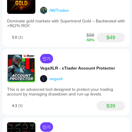
AWTrades
Dominate gold markets with Supertrend Gold – Backtested with
+962% ROI!
$98
$49
5.0
(2)
-50%
인기
VegaXLR - cTrader Account Protector
vegaxlr
This is an advanced tool designed to protect your trading
account by managing drawdown and run-up levels.
$39
4.3
(3)
인기