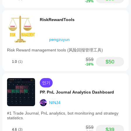
게
있
-29%
다.
그
비스 및
가
습
인터페
인
장
니
이스 요
먼
은
다.
RiskRewardTools
소를 추
저
데
가하여
소
이
cTrader
개
터
플랫폼
해
를
pengzuyun
을 확장
주
어
합니다.
세
Risk Reward management tools (风险回报管理工具)
떻
요!
게
$59
$50
1.0
(1)
사
-16%
용
하
나
인기
요?
PP. PnL Journal Analytics Dashboard
플
러
NINJ4
그
인
#1 Trade Journal, PnL analytics, bot monitoring and strategy
은
statistics.
그
기
$59
$39
4.6
(3)
능