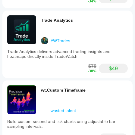
-34%
및
설
정
Trade Analytics
에
따
라
거
AWTrades
래
데
Trade Analytics delivers advanced trading insights and
이
heatmaps directly inside TradeWatch.
터
또
$79
$49
는
-38%
외
부
서
wt.Custom Timeframe
비
스
와
상
wasted.talent
호
작
Build custom second and tick charts using adjustable bar
용
sampling intervals.
합
니