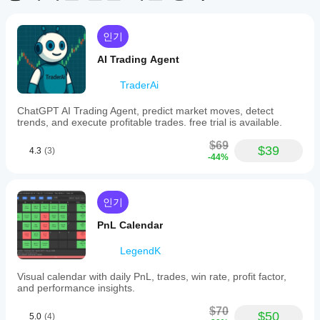
리
설
어떤
뷰
치
cTrader
인기
가
후
아
앱이 플
지
AI Trading Agent
직
원
러그인
없
되
을 지원
TraderAi
습
는
하나
니
UI
요?
ChatGPT AI Trading Agent, predict market moves, detect
다.
영
trends, and execute profitable trades. free trial is available.
멀티플랫
이
역
플
폼 플러
미
을
$69
러
$39
그인
은
4.3
(3)
사
확
-44%
그
모든
용
인
cTrader
인
해
하
앱에서
은
보
여
작동하며
인기
셨
무
플
데스크톱
나
러
엇
PnL Calendar
플러그인
요?
그
을
은
다
인
하
LegendK
cTrader
른
을
나
Windows
사
사
Visual calendar with daily PnL, trades, win rate, profit factor,
요?
및 Mac에
람
용
and performance insights.
서만 사
플러그
들
할
플
용할 수
인은 도
에
수
$70
$50
러
5.0
(4)
있습니
구, 서