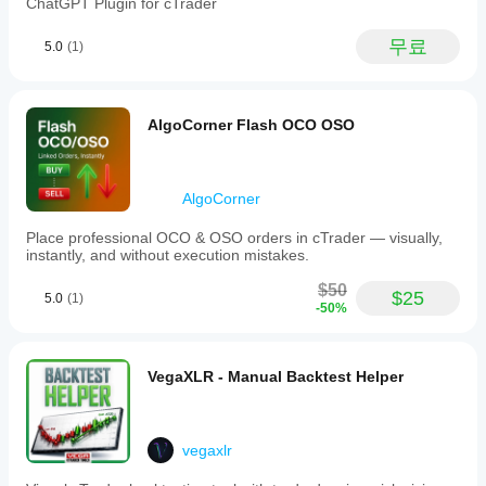
ChatGPT Plugin for cTrader
무료
5.0
(1)
AlgoCorner Flash OCO OSO
AlgoCorner
Place professional OCO & OSO orders in cTrader — visually,
instantly, and without execution mistakes.
$50
$25
5.0
(1)
-50%
VegaXLR - Manual Backtest Helper
vegaxlr