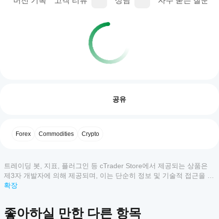
명
버전 기록
고객 리뷰
상담
자주 묻는 질문(FA
플러그인 프로필
플
러
리뷰: 0
그
공유
인
을
어
고객 리뷰
Forex
Commodities
Crypto
떻
게
모두
5
4
3
2
1
사
트레이딩 봇, 지표, 플러그인 등 cTrader Store에서 제공되는 상품은
용
이
제3자 개발자에 의해 제공되며, 이는 단순히 정보 및 기술적 접근을 목
할
상
적으로 제공된 것입니다. cTrader Store는 중개인이 아니며, 투자 조
확장
수
품
언, 개인별 추천 또는 향후 성과에 대한 어떠한 보장도 제공하지 않습
있
에
니다.
나
대
좋아하실 만한 다른 항목
요?
한