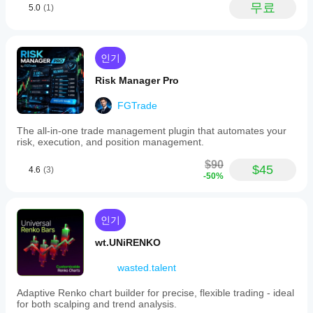
무료
5.0
(1)
다.
인기
Risk Manager Pro
FGTrade
The all-in-one trade management plugin that automates your
risk, execution, and position management.
$90
$45
4.6
(3)
-50%
인기
wt.UNiRENKO
wasted.talent
Adaptive Renko chart builder for precise, flexible trading - ideal
for both scalping and trend analysis.