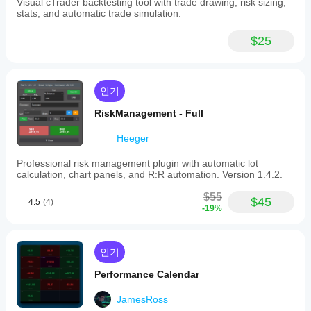
Visual cTrader backtesting tool with trade drawing, risk sizing,
stats, and automatic trade simulation.
$25
인기
RiskManagement - Full
Heeger
Professional risk management plugin with automatic lot
calculation, chart panels, and R:R automation. Version 1.4.2.
$55
$45
4.5
(4)
-19%
인기
Performance Calendar
JamesRoss