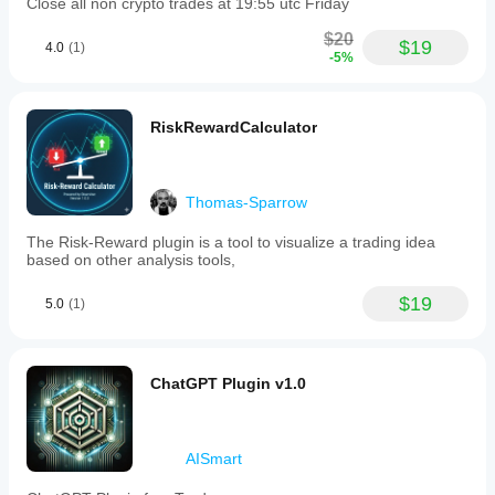
Close all non crypto trades at 19:55 utc Friday
$20
$19
4.0
(1)
-5%
RiskRewardCalculator
Thomas-Sparrow
The Risk-Reward plugin is a tool to visualize a trading idea
based on other analysis tools,
$19
5.0
(1)
ChatGPT Plugin v1.0
AISmart