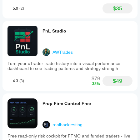
$35
5.0
(2)
PnL Studio
AWTrades
Turn your cTrader trade history into a visual performance
dashboard to see trading patterns and strategy strength
$79
$49
4.3
(3)
-38%
Prop Firm Control Free
realbacktesting
Free read-only risk cockpit for FTMO and funded traders - live