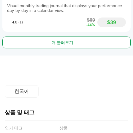
Visual monthly trading journal that displays your performance
day-by-day in a calendar view.
$69
$39
4.0
(1)
-44%
더 불러오기
한국어
상품 및 태그
인기 태그
상품