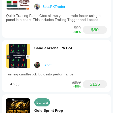
BossFXTrader
Quick Trading Panel Cbot allows you to trade faster using a
panel in a chart. This includes Trailing Trigger and Locked.
$99
$50
-50%
CandleArsenal PA Bot
Labot
Turning candlestick logic into performance
$259
$135
4.6
(3)
-48%
Baharu
Gold Sprint Prop