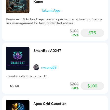
Kumo
Takumi.Algo
Kumo — EMA cloud rejection scalper with adaptive grid/hedge
risk management for fast, controlled entries.
$100
$75
-25%
SmartBot-ADX47
nvcong89
it works with timeframe H1.
$200
$100
5.0
(3)
-50%
Apex Grid Guardian