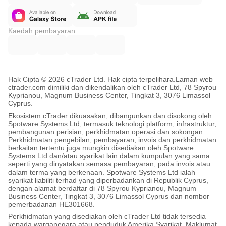
Kaedah pembayaran
Hak Cipta © 2026 cTrader Ltd. Hak cipta terpelihara.
Laman web
ctrader.com dimiliki dan dikendalikan oleh cTrader Ltd, 78 Spyrou
Kyprianou, Magnum Business Center, Tingkat 3, 3076 Limassol
Cyprus.
Ekosistem cTrader dikuasakan, dibangunkan dan disokong oleh
Spotware Systems Ltd, termasuk teknologi platform, infrastruktur,
pembangunan perisian, perkhidmatan operasi dan sokongan.
Perkhidmatan pengebilan, pembayaran, invois dan perkhidmatan
berkaitan tertentu juga mungkin disediakan oleh Spotware
Systems Ltd dan/atau syarikat lain dalam kumpulan yang sama
seperti yang dinyatakan semasa pembayaran, pada invois atau
dalam terma yang berkenaan. Spotware Systems Ltd ialah
syarikat liabiliti terhad yang diperbadankan di Republik Cyprus,
dengan alamat berdaftar di 78 Spyrou Kyprianou, Magnum
Business Center, Tingkat 3, 3076 Limassol Cyprus dan nombor
pemerbadanan HE301668.
Perkhidmatan yang disediakan oleh cTrader Ltd tidak tersedia
kepada warganegara atau penduduk Amerika Syarikat. Maklumat