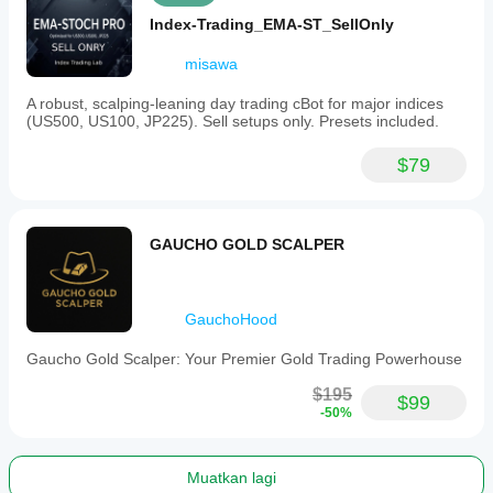
Index-Trading_EMA-ST_SellOnly
misawa
A robust, scalping-leaning day trading cBot for major indices
(US500, US100, JP225). Sell setups only. Presets included.
$79
GAUCHO GOLD SCALPER
GauchoHood
Gaucho Gold Scalper: Your Premier Gold Trading Powerhouse
$195
$99
-50%
Muatkan lagi