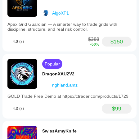
AlgoXP1
Apex Grid Guardian — A smarter way to trade grids with
discipline, structure, and real risk control.
$300
$150
4.0
(3)
-50%
Popular
DragonXAU2V2
nghiand.amz
GOLD Trade Free Demo at https://ctrader.com/products/1729
$99
4.3
(3)
SwissArmyKnife