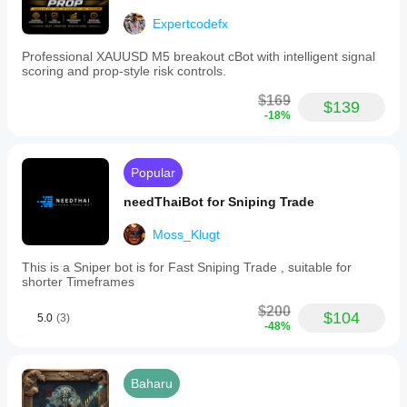
Expertcodefx
Professional XAUUSD M5 breakout cBot with intelligent signal
scoring and prop-style risk controls.
$169
$139
-18%
Popular
needThaiBot for Sniping Trade
Moss_Klugt
This is a Sniper bot is for Fast Sniping Trade , suitable for
shorter Timeframes
$200
$104
5.0
(3)
-48%
Baharu