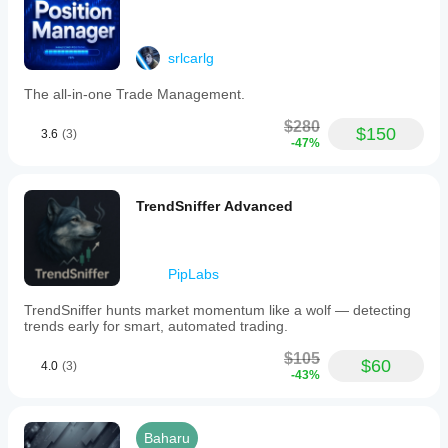
srlcarlg
The all-in-one Trade Management.
$280
$150
3.6
(3)
-47%
TrendSniffer Advanced
PipLabs
TrendSniffer hunts market momentum like a wolf — detecting
trends early for smart, automated trading.
$105
$60
4.0
(3)
-43%
Baharu