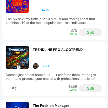
DenM
The Swiss Army Knife cBot is a multi-tool trading robot that
combines 10 of the most popular technical indicators
$75
$50
-34%
TRENDLINE PRO ALGOTREND
Labot
Doesn’t just detect breakouts — it confirms them, manages
them, and protects your capital with professional precision!
$159
$89
5.0
(1)
-45%
The Position Manager