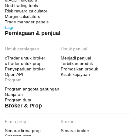
MACD indicators
Grid trading tools
Risk reward calculator
Margin calculators
Trade manager panels
Lagi
Perniagaan & penjual
Untuk perniagaan
Untuk penjual
cTrader untuk broker
Menjadi penjual
cTrader untuk prop
Terbitkan produk
Penyepaduan broker
Promosikan produk
Open API
Kisah kejayaan
Program
Program anggota gabungan
Ganjaran
Program duta
Broker & Prop
Firma prop
Broker
Senarai firma prop
Senarai broker