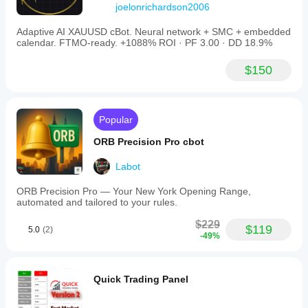
broker,
joelonrichardson2006
spread dan
kualiti
Adaptive AI XAUUSD cBot. Neural network + SMC + embedded
pelaksanaan.
calendar. FTMO-ready. +1088% ROI · PF 3.00 · DD 18.9%
Menguji bot
dalam
$150
persekitaran
anda sendiri
membantu
anda
Popular
memahami
prestasi bot
ORB Precision Pro cbot
tersebut
dalam
Labot
penggunaan
sebenar.
ORB Precision Pro — Your New York Opening Range,
automated and tailored to your rules.
$229
$119
5.0
(2)
-49%
Quick Trading Panel